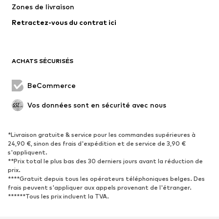
Zones de livraison
Lingerie
Blouses et tuniques
Retractez-vous du contrat ici
Manteaux
Jupes
Maillots de bain
Sweats
Blazers
Combinaisons et salopettes
ACHATS SÉCURISÉS
Grandes tailles
Maternité
Occasions spéciales
Exclusif
BeCommerce
Remise à neuf
Vos données sont en sécurité avec nous
CHAUSSURES
*Livraison gratuite & service pour les commandes supérieures à
Nouveautés
Tendance
24,90 €, sinon des frais d'expédition et de service de 3,90 €
Baskets
Bottines
s'appliquent.
**Prix total le plus bas des 30 derniers jours avant la réduction de
Escarpins et talons hauts
Bottes
prix.
****Gratuit depuis tous les opérateurs téléphoniques belges. Des
Sandales
Chaussures basses
frais peuvent s'appliquer aux appels provenant de l'étranger.
Chaussures de sport
Ballerines
******Tous les prix incluent la TVA.
Mules
Chaussons