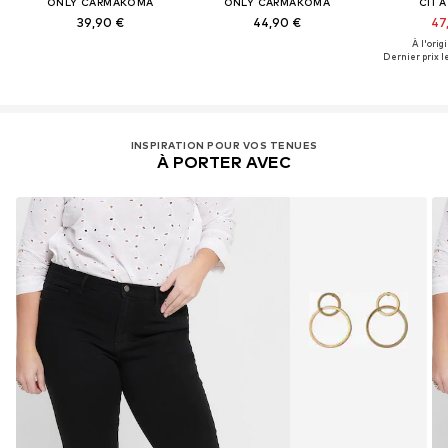
ONLY CARMAKOMA
ONLY CARMAKOMA
CITA
39,90 €
44,90 €
47
À l'origi
Dernier prix le
INSPIRATION POUR VOS TENUES
À PORTER AVEC