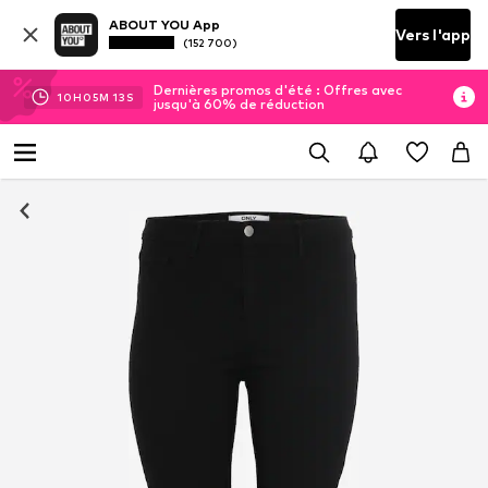
ABOUT YOU App
Vers l'app
(152 700)
Dernières promos d'été : Offres avec
10
H
05
M
13
S
jusqu'à 60% de réduction