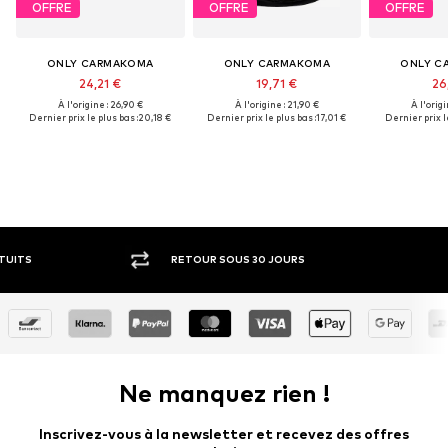
OFFRE
OFFRE
OFFRE
ONLY CARMAKOMA
ONLY CARMAKOMA
ONLY C
24,21 €
19,71 €
26
À l'origine : 26,90 €
À l'origine : 21,90 €
À l'origi
Dernier prix le plus bas :
20,18 €
Dernier prix le plus bas :
17,01 €
Dernier prix le
RETOUR SOUS 30 JOURS
PAIEM
Ne manquez rien !
Inscrivez-vous à la newsletter et recevez des offres