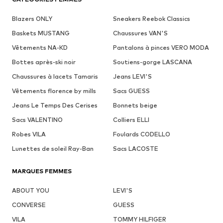
Blazers ONLY
Sneakers Reebok Classics
Baskets MUSTANG
Chaussures VAN'S
Vêtements NA-KD
Pantalons à pinces VERO MODA
Bottes après-ski noir
Soutiens-gorge LASCANA
Chaussures à lacets Tamaris
Jeans LEVI'S
Vêtements florence by mills
Sacs GUESS
Jeans Le Temps Des Cerises
Bonnets beige
Sacs VALENTINO
Colliers ELLI
Robes VILA
Foulards CODELLO
Lunettes de soleil Ray-Ban
Sacs LACOSTE
MARQUES FEMMES
ABOUT YOU
LEVI'S
CONVERSE
GUESS
VILA
TOMMY HILFIGER