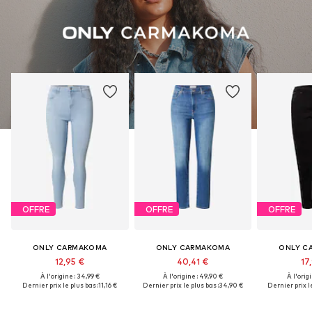
OFFRE
OFFRE
OFFRE
ONLY CARMAKOMA
ONLY CARMAKOMA
ONLY C
12,95 €
40,41 €
17
À l'origine : 34,99 €
À l'origine : 49,90 €
À l'origi
Dernier prix le plus bas :
11,16 €
Dernier prix le plus bas :
34,90 €
Dernier prix le