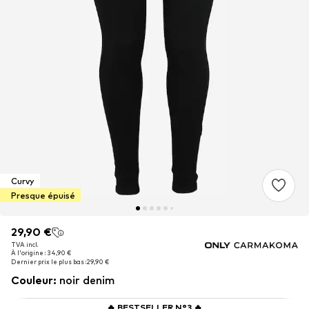
Curvy
Presque épuisé
29,90 €
29,90 €
TVA incl.
TVA incl.
À l'origine : 34,90 €
À l'origine : 34,90 €
Dernier prix le plus bas :
Dernier prix le plus bas :
29,90 €
29,90 €
Couleur
:
noir denim
🔥
BESTSELLER N°3
🔥