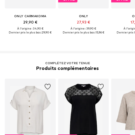
ONLY CARMAKOMA
ONLY
O
29,90 €
27,93 €
17
À l'origine : 34,90 €
À l'origine : 39,90 €
À l'origi
Dernier prix le plus bas :
29,90 €
Dernier prix le plus bas :
15,96 €
Dernier prix l
COMPLÉTEZ VOTRE TENUE
Produits complémentaires