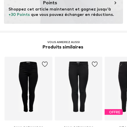
Points
sur la réduction de la consommation d'eau, de produits
Shoppez cet article maintenant et gagnez jusqu'à 
chimiques et d'énergie dans la production de fibres.
+30 Points
 que vous pouvez échanger en réductions.
Certification & licences
LENZING™ et ECOVERO™ sont des marques
déposées de Lenzing AG.
VOUS AIMEREZ AUSSI
Produits similaires 
En savoir plus
OFFRE