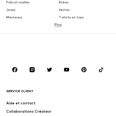
Pulls et mailles
Robes
Jeans
Vestes
Manteaux
T-shirts et tops
Plus
Pantalons
Lingerie
Jupes
Blouses et tuniques
Sweats
Blazers
Maillots de bain
Combinaisons et salopettes
Grandes tailles
Maternité
Chaussures
Sport
Accessoires
Premium
VÊTEMENTS
SERVICE CLIENT
Nouveautés
Tendance
Robes
Jeans
Aide et contact
T-shirts et tops
Pantalons
Collaborations Créateur
Vestes
Pulls et mailles