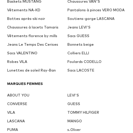
Baskets MUSTANG
Chaussures VAN'S
Vêtements NA-KD
Pantalons à pinces VERO MODA
Bottes après-ski noir
Soutiens-gorge LASCANA
Chaussures à lacets Tamaris
Jeans LEVI'S
Vêtements florence by mills
Sacs GUESS
Jeans Le Temps Des Cerises
Bonnets beige
Sacs VALENTINO
Colliers ELLI
Robes VILA
Foulards CODELLO
Lunettes de soleil Ray-Ban
Sacs LACOSTE
MARQUES FEMMES
ABOUT YOU
LEVI'S
CONVERSE
GUESS
VILA
TOMMY HILFIGER
LASCANA
MANGO
PUMA
s.Oliver