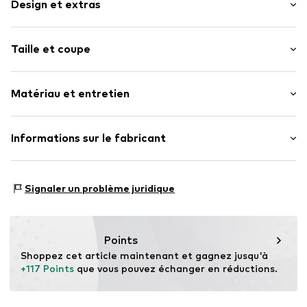
Design et extras
Couleur unie
Taille et coupe
Compartiment principal spacieux
Etiquette patch / étiquette flag
Taille (volumes) : Petit (< 25 l)
Textile
Matériau et entretien
Longueur de la ceinture /de la anse : Sangle longue /
Fermeture à glissière
Bandoulière
Numéro d'article.
4068298043341
Dessus : Polyamide (Nylon®)
Informations sur le fabricant
Doublure : Polyester - PES
Motion E-Commerce
Pays d'origine : Chine
Osterfeldstraße 12-14
Signaler un problème juridique
22529 Hamburg
DE
motion-fashion.de/
Points
Shoppez cet article maintenant et gagnez jusqu'à 
+117 Points
 que vous pouvez échanger en réductions.