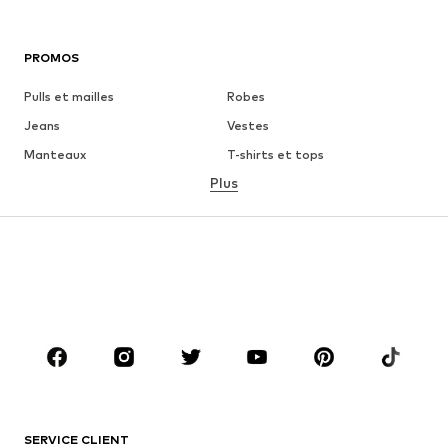
PROMOS
Pulls et mailles
Robes
Jeans
Vestes
Manteaux
T-shirts et tops
Plus
Pantalons
Lingerie
Jupes
Blouses et tuniques
Sweats
Blazers
Maillots de bain
Combinaisons et salopettes
Grandes tailles
Maternité
Chaussures
Sport
Accessoires
Premium
VÊTEMENTS
SERVICE CLIENT
Nouveautés
Tendance