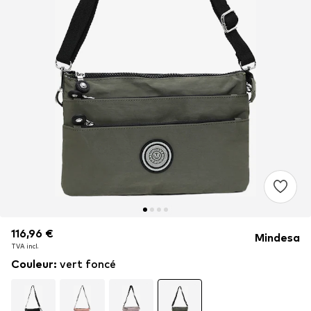
116,96 €
116,96 €
116,96 €
Mindesa
TVA incl.
TVA incl.
TVA incl.
Couleur
:
vert foncé