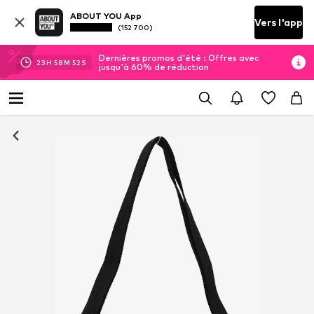
ABOUT YOU App
Vers l'app
(152 700)
Dernières promos d'été : Offres avec
23
H
58
M
52
S
jusqu'à 60% de réduction