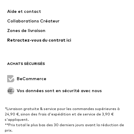
Robes
Jeans
Aide et contact
T-shirts et tops
Pantalons
Collaborations Créateur
Vestes
Pulls et mailles
Zones de livraison
Lingerie
Blouses et tuniques
Retractez-vous du contrat ici
Manteaux
Jupes
Maillots de bain
Sweats
Blazers
Combinaisons et salopettes
ACHATS SÉCURISÉS
Grandes tailles
Maternité
Occasions spéciales
Exclusif
BeCommerce
Remise à neuf
Vos données sont en sécurité avec nous
CHAUSSURES
*Livraison gratuite & service pour les commandes supérieures à
Nouveautés
Tendance
24,90 €, sinon des frais d'expédition et de service de 3,90 €
Baskets
Bottines
s'appliquent.
**Prix total le plus bas des 30 derniers jours avant la réduction de
Escarpins et talons hauts
Bottes
prix.