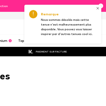
uction
Remarque
BE
FR
Nous sommes désolés mais cette
tenue n'est malheureusement plus
disponible. Vous pouvez vous laisser
inspirer par d'autres tenues cool ici.
mium
Top 100
Marques
Inspiration
PAIEMENT SUR FACTURE
ues