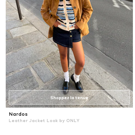
Shoppez la tenue
Nardos
Leather Jacket Look by ONLY