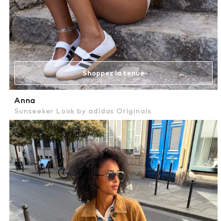
Shoppez la tenue
Anna
Sunseeker Look by adidas Originals