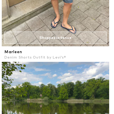
Shoppez la tenue
Marleen
Denim Shorts Outfit by Levi’s®