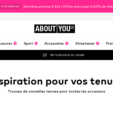
Dernières promos d'été : Offres avec jusqu'à 60% de réd
J
01
H
58
M
00
S
ABOUT
YOU
ussures
Sport
Accessoires
Streetwear
Pre
RETOUR SOUS 30 JOURS
spiration pour vos ten
Trouvez de nouvelles tenues pour toutes les occasions