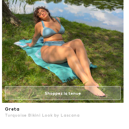
Shoppez la tenue
Greta
Turquoise Bikini Look by Lascana