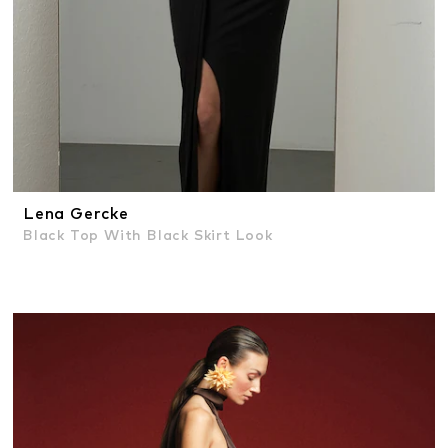
Lena Gercke
Black Top With Black Skirt Look