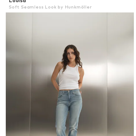
Louisa
Soft Seamless Look by Hunkmöller