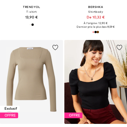
TRENDYOL
BERSHKA
T-shirt
Shirtbody
13,90 €
De 10,32 €
À l'origine : 12,90 €
Dernier prix le plus bas :
9,59 €
Exclusif
OFFRE
OFFRE