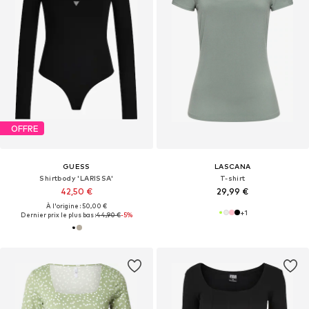
OFFRE
GUESS
LASCANA
Shirtbody 'LARISSA'
T-shirt
42,50 €
29,99 €
À l'origine : 50,00 €
+
1
Dernier prix le plus bas :
44,90 €
-5%