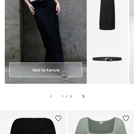
Voir la tenue
1
/
3