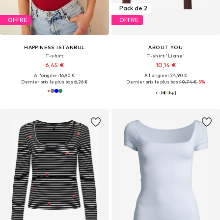
Pack de 2
OFFRE
OFFRE
HAPPINESS İSTANBUL
ABOUT YOU
T-shirt
T-shirt 'Liane'
6,45 €
10,14 €
À l'origine : 16,90 €
À l'origine : 24,90 €
Dernier prix le plus bas :
6,26 €
Dernier prix le plus bas :
10,74 €
-5%
+
1