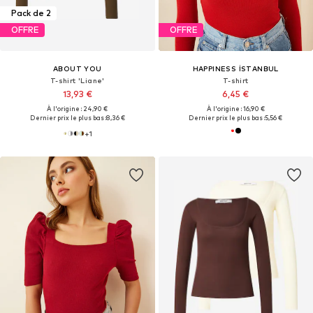
Pack de 2
OFFRE
OFFRE
ABOUT YOU
HAPPINESS İSTANBUL
T-shirt 'Liane'
T-shirt
13,93 €
6,45 €
À l'origine : 24,90 €
À l'origine : 16,90 €
Dernier prix le plus bas :
8,36 €
Dernier prix le plus bas :
5,56 €
+
1