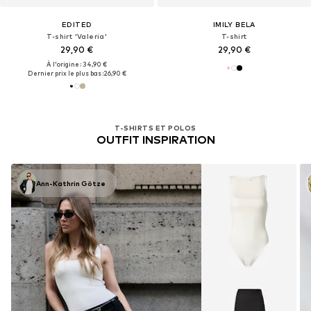
EDITED
IMILY BELA
T-shirt 'Valeria'
T-shirt
29,90 €
29,90 €
À l'origine : 34,90 €
Dernier prix le plus bas :
26,90 €
T-SHIRTS ET POLOS
OUTFIT INSPIRATION
Ann-Kathrin Götze