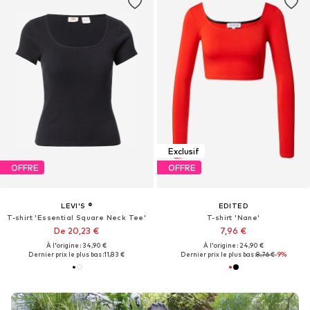
Exclusif
OFFRE
OFFRE
LEVI'S ®
EDITED
T-shirt 'Essential Square Neck Tee'
T-shirt 'Nane'
De 20,23 €
7,96 €
À l'origine : 34,90 €
À l'origine : 24,90 €
Dernier prix le plus bas :
11,83 €
Dernier prix le plus bas :
8,76 €
-9%