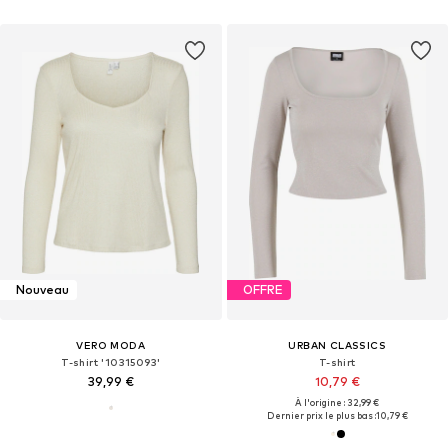
Nouveau
OFFRE
VERO MODA
URBAN CLASSICS
T-shirt '10315093'
T-shirt
39,99 €
10,79 €
À l'origine : 32,99 €
Dernier prix le plus bas :
10,79 €