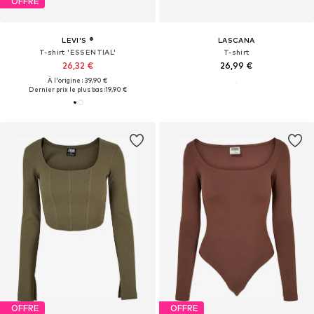
OFFRE
LEVI'S ®
LASCANA
T-shirt 'ESSENTIAL'
T-shirt
26,32 €
26,99 €
À l'origine : 39,90 €
Dernier prix le plus bas :
19,90 €
OFFRE
OFFRE