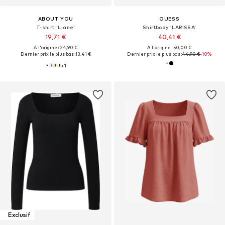
ABOUT YOU
GUESS
T-shirt 'Liane'
Shirtbody 'LARISSA'
19,71 €
40,41 €
À l'origine : 24,90 €
À l'origine : 50,00 €
Dernier prix le plus bas :
13,41 €
Dernier prix le plus bas :
44,90 €
-10%
+
1
Exclusif