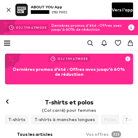
ABOUT YOU App
Vers l'app
(152 700)
Dernières promos d'été : Offres avec
02
J
11
H
47
M
01
S
jusqu'à 60% de réduction
02
J
11
H
47
M
01
S
Dernières promos d'été : Offres avec jusqu'à 60%
de réduction
T-shirts et polos
(Col carré) pour femmes
T-shirts
T-shirts à manches longues
Polos
T-shi
Tous les articles
Vos offres
222