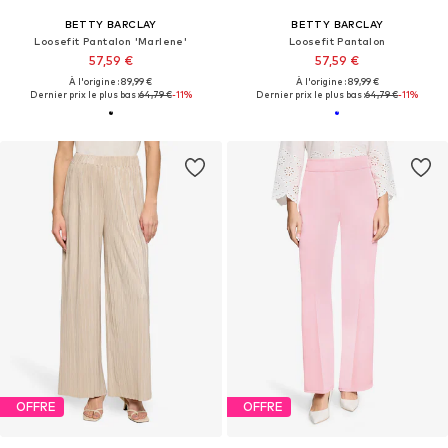
BETTY BARCLAY
BETTY BARCLAY
Loosefit Pantalon 'Marlene'
Loosefit Pantalon
57,59 €
57,59 €
À l'origine : 89,99 €
À l'origine : 89,99 €
Dernier prix le plus bas :
64,79 €
-11%
Dernier prix le plus bas :
64,79 €
-11%
OFFRE
OFFRE