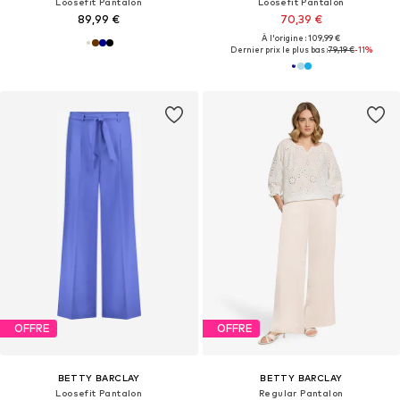
Loosefit Pantalon
Loosefit Pantalon
89,99 €
70,39 €
À l'origine : 109,99 €
Dernier prix le plus bas :
79,19 €
-11%
OFFRE
OFFRE
BETTY BARCLAY
BETTY BARCLAY
Loosefit Pantalon
Regular Pantalon