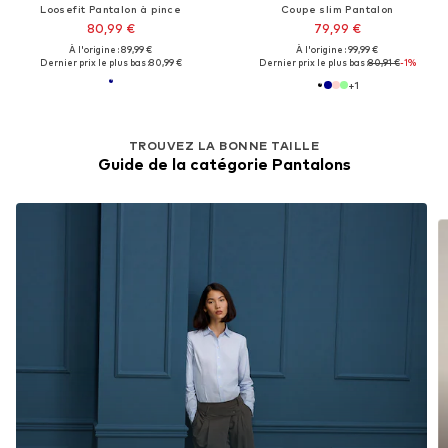
Loosefit Pantalon à pince
Coupe slim Pantalon
80,99 €
79,99 €
À l'origine : 89,99 €
À l'origine : 99,99 €
Dernier prix le plus bas :
80,99 €
Dernier prix le plus bas :
80,91 €
-1%
+
1
TROUVEZ LA BONNE TAILLE
Guide de la catégorie Pantalons