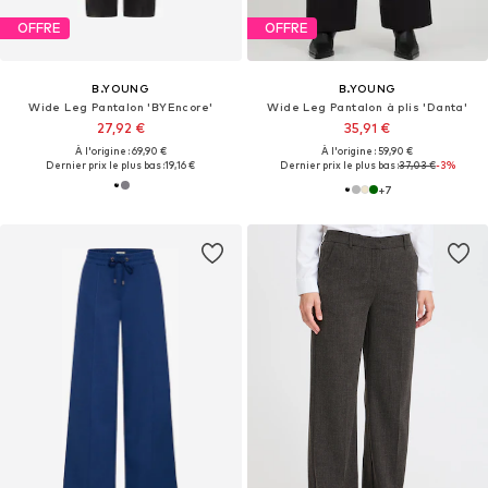
OFFRE
OFFRE
B.YOUNG
B.YOUNG
Wide Leg Pantalon 'BYEncore'
Wide Leg Pantalon à plis 'Danta'
27,92 €
35,91 €
À l'origine : 69,90 €
À l'origine : 59,90 €
Dernier prix le plus bas :
19,16 €
Dernier prix le plus bas :
37,03 €
-3%
+
7