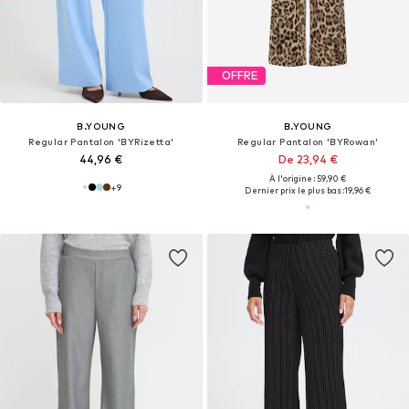
OFFRE
B.YOUNG
B.YOUNG
Regular Pantalon 'BYRizetta'
Regular Pantalon 'BYRowan'
44,96 €
De 23,94 €
À l'origine : 59,90 €
+
9
Dernier prix le plus bas :
19,96 €