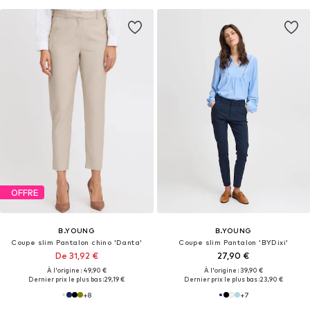
OFFRE
B.YOUNG
B.YOUNG
Coupe slim Pantalon chino 'Danta'
Coupe slim Pantalon 'BYDixi'
De 31,92 €
27,90 €
À l'origine : 49,90 €
À l'origine : 39,90 €
Dernier prix le plus bas :
29,19 €
Dernier prix le plus bas :
23,90 €
+
8
+
7