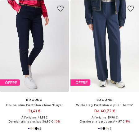
OFFRE
OFFRE
B.YOUNG
B.YOUNG
Coupe slim Pantalon chino 'Days'
Wide Leg Pantalon à plis 'Danta'
31,41 €
De 40,72 €
À l'origine : 49,95 €
À l'origine : 59,90 €
Dernier prix le plus bas :
34,90 €
-10%
Dernier prix le plus bas :
44,97 €
-9%
+
5
+
7