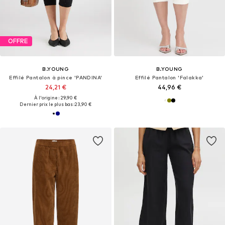
OFFRE
B.YOUNG
B.YOUNG
Effilé Pantalon à pince 'PANDINA'
Effilé Pantalon 'Falakka'
24,21 €
44,96 €
À l'origine : 29,90 €
Dernier prix le plus bas :
23,90 €