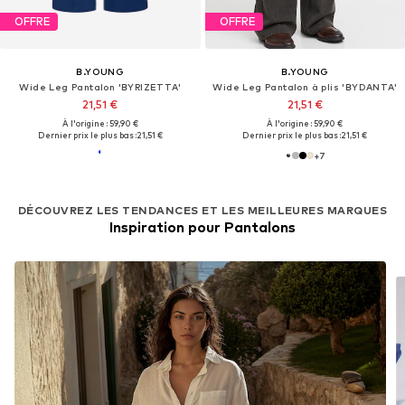
OFFRE
OFFRE
B.YOUNG
B.YOUNG
Wide Leg Pantalon 'BYRIZETTA'
Wide Leg Pantalon à plis 'BYDANTA'
21,51 €
21,51 €
À l'origine : 59,90 €
À l'origine : 59,90 €
Dernier prix le plus bas :
21,51 €
Dernier prix le plus bas :
21,51 €
+
7
DÉCOUVREZ LES TENDANCES ET LES MEILLEURES MARQUES
Inspiration pour Pantalons