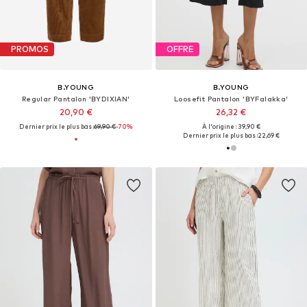
PROMOS
OFFRE
B.YOUNG
B.YOUNG
Regular Pantalon 'BYDIXIAN'
Loosefit Pantalon 'BYFalakka'
20,90 €
26,32 €
Dernier prix le plus bas :
69,90 €
-70%
À l'origine : 39,90 €
Dernier prix le plus bas :
22,69 €