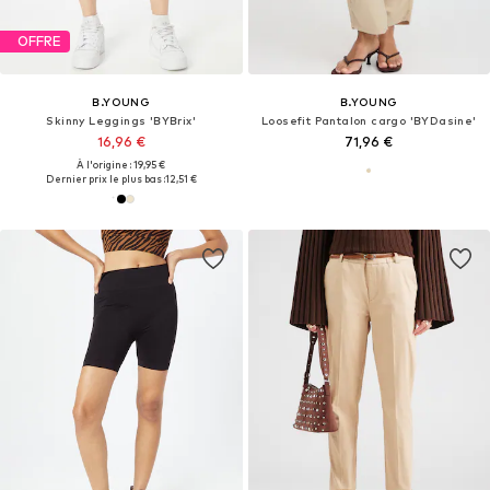
OFFRE
B.YOUNG
B.YOUNG
Skinny Leggings 'BYBrix'
Loosefit Pantalon cargo 'BYDasine'
16,96 €
71,96 €
À l'origine : 19,95 €
Dernier prix le plus bas :
12,51 €