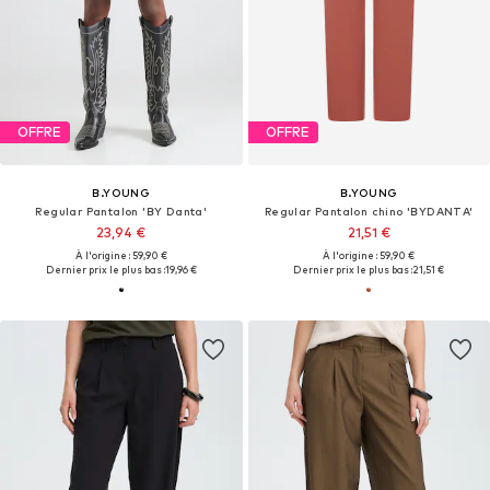
OFFRE
OFFRE
B.YOUNG
B.YOUNG
Regular Pantalon 'BY Danta'
Regular Pantalon chino 'BYDANTA'
23,94 €
21,51 €
À l'origine : 59,90 €
À l'origine : 59,90 €
Dernier prix le plus bas :
19,96 €
Dernier prix le plus bas :
21,51 €