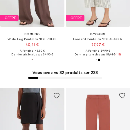
OFFRE
OFFRE
B.YOUNG
B.YOUNG
Wide Leg Pantalon 'BYEROLO'
Loosefit Pantalon 'BYFALAKKA'
40,41 €
27,97 €
À l'origine : 49,90 €
À l'origine : 39,90 €
Dernier prix le plus bas :
34,90 €
Dernier prix le plus bas :
31,41 €
-11%
Vous avez vu 32 produits sur 233