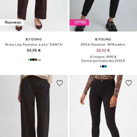
Nouveau
OFFRE
B.YOUNG
B.YOUNG
Wide Leg Pantalon à plis 'DANTA'
Effilé Pantalon 'BYRizetta'
59,95 €
33,92 €
À l'origine : 39,90 €
+
6
Dernier prix le plus bas :
23,92 €