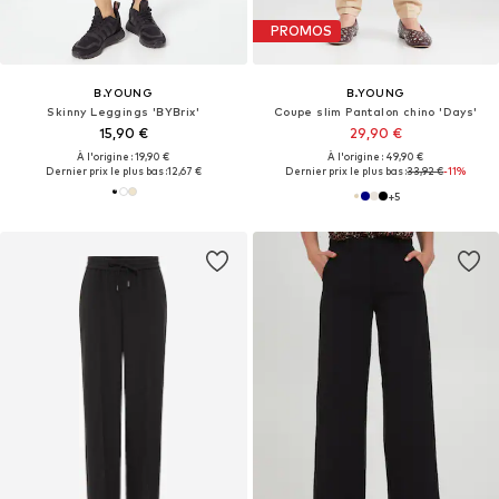
PROMOS
B.YOUNG
B.YOUNG
Skinny Leggings 'BYBrix'
Coupe slim Pantalon chino 'Days'
15,90 €
29,90 €
À l'origine : 19,90 €
À l'origine : 49,90 €
Dernier prix le plus bas :
12,67 €
Dernier prix le plus bas :
33,92 €
-11%
+
5