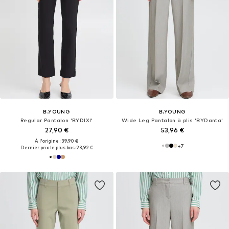
B.YOUNG
B.YOUNG
Regular Pantalon 'BYDIXI'
Wide Leg Pantalon à plis 'BYDanta'
27,90 €
53,96 €
À l'origine : 39,90 €
+
7
Dernier prix le plus bas :
23,92 €