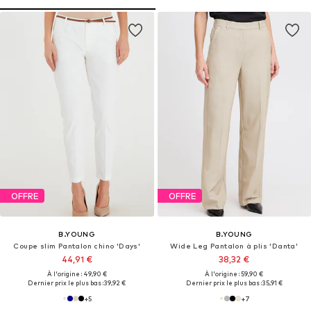
OFFRE
OFFRE
B.YOUNG
B.YOUNG
Coupe slim Pantalon chino 'Days'
Wide Leg Pantalon à plis 'Danta'
44,91 €
38,32 €
À l'origine : 49,90 €
À l'origine : 59,90 €
Dernier prix le plus bas :
39,92 €
Dernier prix le plus bas :
35,91 €
+
5
+
7