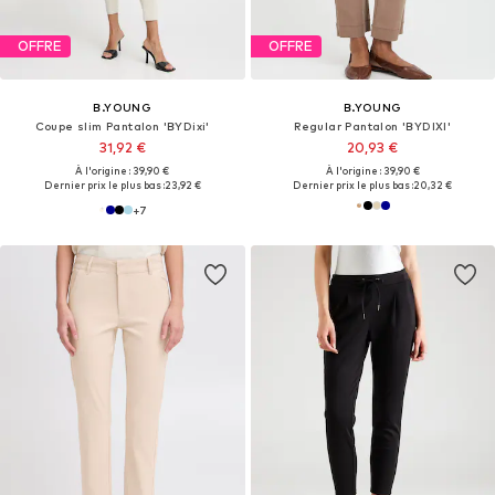
OFFRE
OFFRE
B.YOUNG
B.YOUNG
Coupe slim Pantalon 'BYDixi'
Regular Pantalon 'BYDIXI'
31,92 €
20,93 €
À l'origine : 39,90 €
À l'origine : 39,90 €
Dernier prix le plus bas :
23,92 €
Dernier prix le plus bas :
20,32 €
+
7