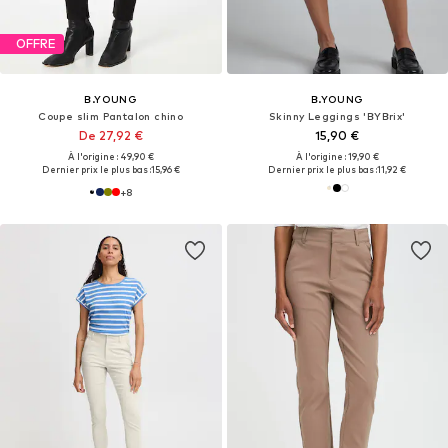
OFFRE
B.YOUNG
B.YOUNG
Coupe slim Pantalon chino
Skinny Leggings 'BYBrix'
De 27,92 €
15,90 €
À l'origine : 49,90 €
À l'origine : 19,90 €
Dernier prix le plus bas :
15,96 €
Dernier prix le plus bas :
11,92 €
+
8