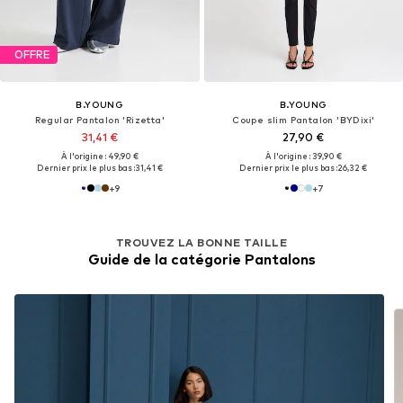
OFFRE
B.YOUNG
B.YOUNG
Regular Pantalon 'Rizetta'
Coupe slim Pantalon 'BYDixi'
31,41 €
27,90 €
À l'origine : 49,90 €
À l'origine : 39,90 €
Dernier prix le plus bas :
31,41 €
Dernier prix le plus bas :
26,32 €
+
9
+
7
TROUVEZ LA BONNE TAILLE
Guide de la catégorie Pantalons