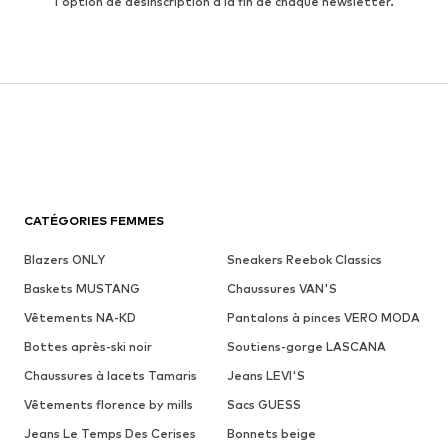
l'option de désinscription à la fin de chaque newsletter.
CATÉGORIES FEMMES
Blazers ONLY
Sneakers Reebok Classics
Baskets MUSTANG
Chaussures VAN'S
Vêtements NA-KD
Pantalons à pinces VERO MODA
Bottes après-ski noir
Soutiens-gorge LASCANA
Chaussures à lacets Tamaris
Jeans LEVI'S
Vêtements florence by mills
Sacs GUESS
Jeans Le Temps Des Cerises
Bonnets beige