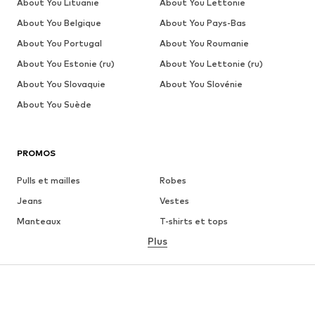
About You Lituanie
About You Lettonie
About You Belgique
About You Pays-Bas
About You Portugal
About You Roumanie
About You Estonie (ru)
About You Lettonie (ru)
About You Slovaquie
About You Slovénie
About You Suède
PROMOS
Pulls et mailles
Robes
Jeans
Vestes
Manteaux
T-shirts et tops
Plus
Pantalons
Lingerie
Jupes
Blouses et tuniques
Sweats
Blazers
Maillots de bain
Combinaisons et salopettes