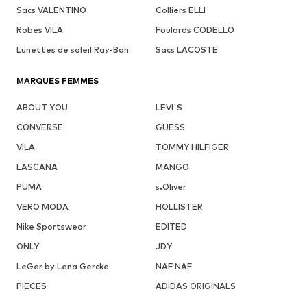
Sacs VALENTINO
Colliers ELLI
Robes VILA
Foulards CODELLO
Lunettes de soleil Ray-Ban
Sacs LACOSTE
MARQUES FEMMES
ABOUT YOU
LEVI'S
CONVERSE
GUESS
VILA
TOMMY HILFIGER
LASCANA
MANGO
PUMA
s.Oliver
VERO MODA
HOLLISTER
Nike Sportswear
EDITED
ONLY
JDY
LeGer by Lena Gercke
NAF NAF
PIECES
ADIDAS ORIGINALS