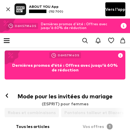
ABOUT YOU App
Vers l'app
(152 700)
Dernières promos d'été : Offres avec
06
H
57
M
40
S
jusqu'à 60% de réduction
06
H
57
M
40
S
Dernières promos d'été : Offres avec jusqu'à 60%
de réduction
Mode pour les invitées du mariage
(ESPRIT) pour femmes
Robes et combinaisons
Pantalons tailleur et Blazers
Tous les articles
Vos offres
1