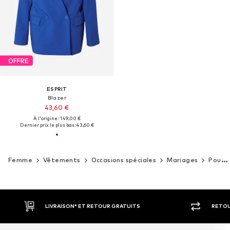
OFFRE
ESPRIT
Blazer
43,60 €
À l'origine : 149,00 €
Dernier prix le plus bas :
43,60 €
Femme
Vêtements
Occasions spéciales
Mariages
Pour les invitées du mariage
LIVRAISON* ET RETOUR GRATUITS
RETOU