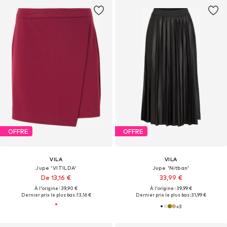
OFFRE
OFFRE
VILA
VILA
Jupe 'VITILDA'
Jupe 'Nitban'
De 13,16 €
33,99 €
À l'origine : 39,90 €
À l'origine : 39,99 €
Dernier prix le plus bas :
13,16 €
Dernier prix le plus bas :
31,99 €
+
3