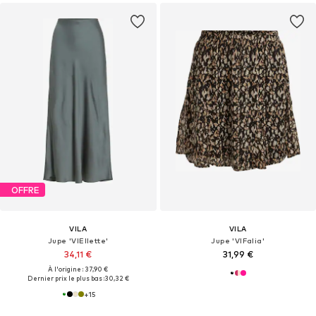
OFFRE
VILA
VILA
Jupe 'VIEllette'
Jupe 'VIFalia'
34,11 €
31,99 €
À l'origine : 37,90 €
Dernier prix le plus bas :
30,32 €
+
15