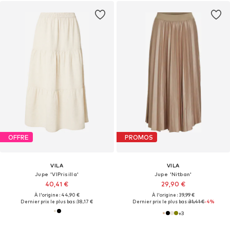
OFFRE
PROMOS
VILA
VILA
Jupe 'VIPrisilla'
Jupe 'Nitban'
40,41 €
29,90 €
À l'origine : 44,90 €
À l'origine : 39,99 €
Dernier prix le plus bas :
38,17 €
Dernier prix le plus bas :
31,41 €
-4%
+
3