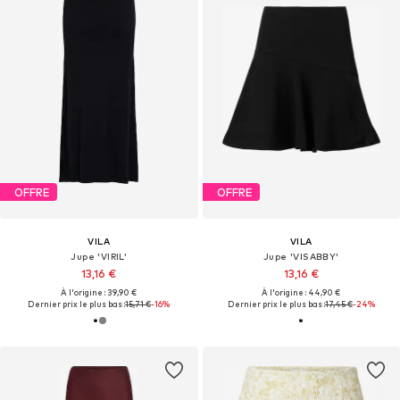
OFFRE
OFFRE
VILA
VILA
Jupe 'VIRIL'
Jupe 'VISABBY'
13,16 €
13,16 €
À l'origine : 39,90 €
À l'origine : 44,90 €
Dernier prix le plus bas :
15,71 €
-16%
Dernier prix le plus bas :
17,45 €
-24%