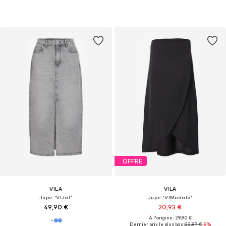
OFFRE
VILA
VILA
Jupe 'VIJaf'
Jupe 'VIModala'
49,90 €
20,93 €
À l'origine : 29,90 €
Dernier prix le plus bas :
22,87 €
-8%