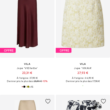
OFFRE
OFFRE
VILA
VILA
Jupe 'VIEllette'
Jupe 'VIKAIA'
23,31 €
27,93 €
À l'origine : 37,90 €
À l'origine : 44,90 €
Dernier prix le plus bas :
25,90 €
-10%
Dernier prix le plus bas :
17,96 €
+
15