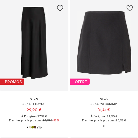
PROMOS
OFFRE
VILA
VILA
Jupe 'Ellette'
Jupe 'VICAMMI'
29,90 €
31,41 €
À l'origine : 37,99 €
À l'origine : 34,90 €
Dernier prix le plus bas :
34,19 €
-12%
Dernier prix le plus bas :
20,93 €
+
16