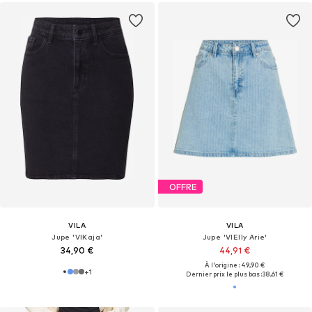
OFFRE
VILA
VILA
Jupe 'VIKaja'
Jupe 'VIElly Arie'
34,90 €
44,91 €
À l'origine : 49,90 €
+
1
Dernier prix le plus bas :
38,61 €