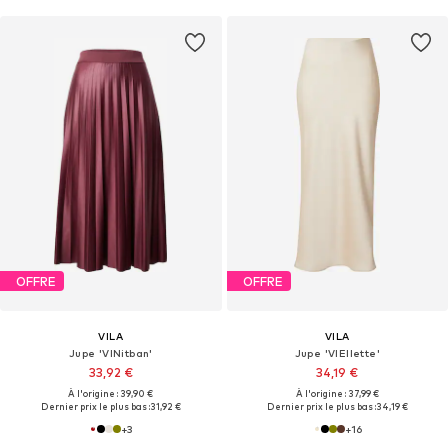
OFFRE
OFFRE
VILA
VILA
Jupe 'VINitban'
Jupe 'VIEllette'
33,92 €
34,19 €
À l'origine : 39,90 €
À l'origine : 37,99 €
Dernier prix le plus bas :
31,92 €
Dernier prix le plus bas :
34,19 €
+
3
+
16