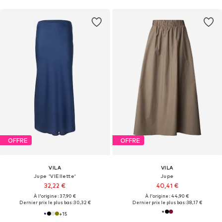
OFFRE
OFFRE
VILA
VILA
Jupe 'VIEllette'
Jupe
32,22 €
40,41 €
À l'origine : 37,90 €
À l'origine : 44,90 €
Dernier prix le plus bas :
30,32 €
Dernier prix le plus bas :
38,17 €
+
15