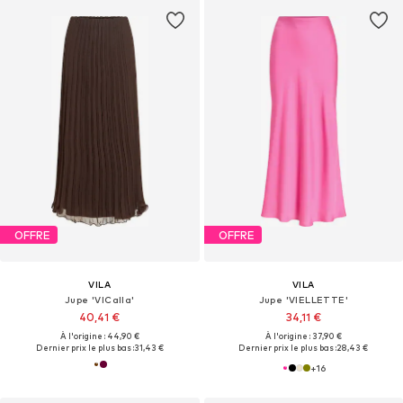
OFFRE
OFFRE
VILA
VILA
Jupe 'VICalla'
Jupe 'VIELLETTE'
40,41 €
34,11 €
À l'origine : 44,90 €
À l'origine : 37,90 €
Dernier prix le plus bas :
31,43 €
Dernier prix le plus bas :
28,43 €
+
16