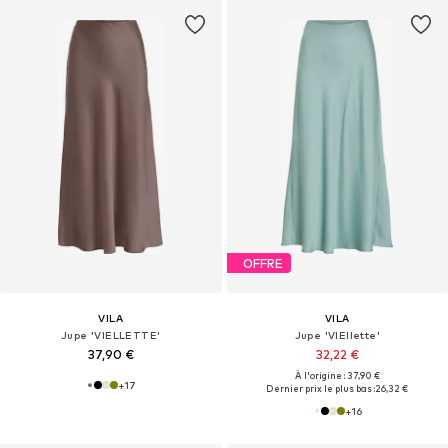
OFFRE
VILA
VILA
Jupe 'VIELLETTE'
Jupe 'VIEllette'
37,90 €
32,22 €
À l'origine : 37,90 €
+
17
Dernier prix le plus bas :
26,32 €
+
16