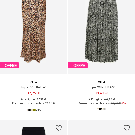
OFFRE
OFFRE
VILA
VILA
Jupe 'VIEllette'
Jupe 'VINITBAN'
32,29 €
31,43 €
À l'origine : 37,99 €
À l'origine : 44,90 €
Dernier prix le plus bas :
19,00 €
Dernier prix le plus bas :
33,92 €
-7%
+
16