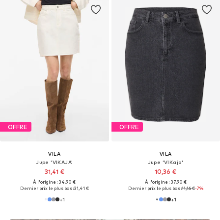
OFFRE
OFFRE
VILA
VILA
Jupe 'VIKAJA'
Jupe 'VIKaja'
31,41 €
10,36 €
À l'origine : 34,90 €
À l'origine : 37,90 €
Dernier prix le plus bas :
31,41 €
Dernier prix le plus bas :
11,16 €
-7%
+
1
+
1