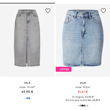
OFFRE
VILA
VILA
Jupe 'VIJaf'
Jupe 'Kaja'
49,90 €
31,41 €
À l'origine : 34,90 €
Dernier prix le plus bas :
26,18 €
+
1