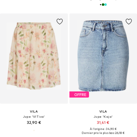
OFFRE
VILA
VILA
Jupe 'VITiva'
Jupe 'Kaja'
32,90 €
31,41 €
À l'origine : 34,90 €
Dernier prix le plus bas :
26,18 €