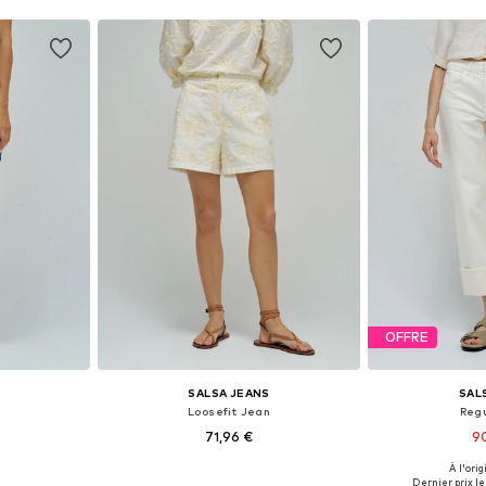
OFFRE
SALSA JEANS
SAL
Loosefit Jean
Reg
71,96 €
9
À l'orig
7-28, 29, 30-31
Tailles disponibles: 25-26, 27-28, 29, 30-31
Disponible en
Dernier prix le 