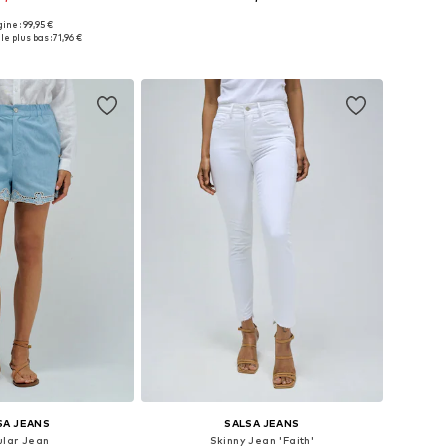
gine : 99,95 €
 plusieurs tailles
Tailles disponibles: 25-26, 27-28
le plus bas :
71,96 €
r au panier
Ajouter au panier
SA JEANS
SALSA JEANS
ular Jean
Skinny Jean 'Faith'