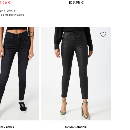
9,96 €
109,95 €
gine : 99,95 €
ponibles: 27, 28
Disponible en plusieurs tailles
le plus bas :
74,96 €
r au panier
Ajouter au panier
SA JEANS
SALSA JEANS