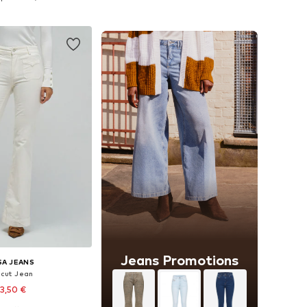
r au panier
Ajouter au panier
Jeans Promotions
SA JEANS
tcut Jean
3,50 €