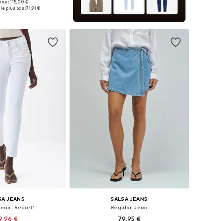
gine : 115,00 €
 plusieurs tailles
le plus bas :
71,91 €
r au panier
SA JEANS
SALSA JEANS
Jean 'Secret'
Regular Jean
9,96 €
79,95 €