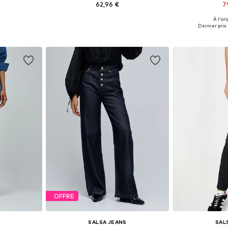
62,96 €
7
À l'ori
, 26, 28
Tailles disponibles: 24, 26, 28
Tailles dis
Dernier prix 
nier
Ajouter au panier
Ajoute
OFFRE
SALSA JEANS
SAL