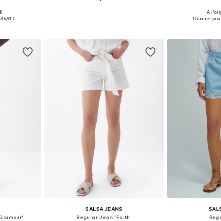
€
À l'ori
 tailles
Tailles disponibles: 25-26, 27-28, 29
Disponible en
:
35,91 €
Dernier prix 
nier
Ajouter au panier
Ajoute
SALSA JEANS
SAL
 Glamour'
Regular Jean 'Faith'
Reg