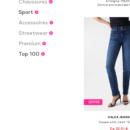
Chaussures
À l'origine : 115,00
Disponible en plusieurs
Dernier prix le plus bas :
Ajouter au pa
Sport
Accessoires
Streetwear
Premium
Top 100
OFFRE
SALSA JEANS
Coupe slim Jean 'S
De 35,91 €