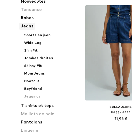
Nouveautés
Tendance
Robes
Jeans
Shorts en jean
Wide Leg
Slim Fit
Jambes droites
Skinny Fit
Mom Jeans
Bootcut
Boyfriend
Jeggings
T-shirts et tops
SALSA JEANS
Baggy Jean
Maillots de bain
71,96 €
Pantalons
Tailles disponibles: 25-26, 2
Lingerie