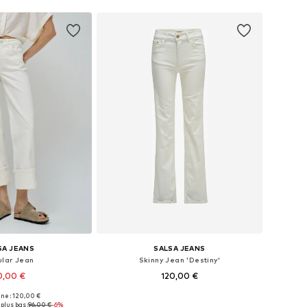
SA JEANS
SALSA JEANS
ular Jean
Skinny Jean 'Destiny'
0,00 €
120,00 €
ine : 120,00 €
 plusieurs tailles
Disponible en plusieurs tailles
plus bas :
96,00 €
-6%