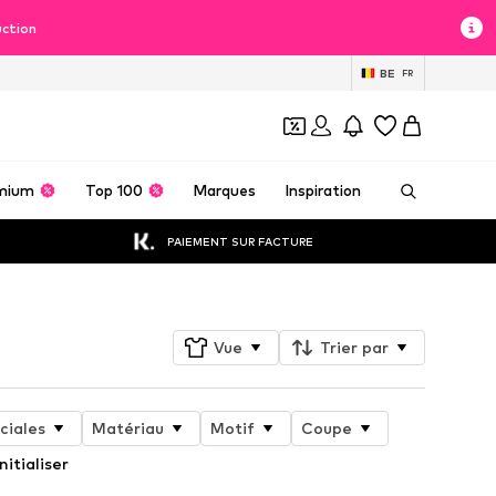
uction
BE
FR
mium
Top 100
Marques
Inspiration
PAIEMENT SUR FACTURE
Vue
Trier par
ciales
Matériau
Motif
Coupe
nitialiser