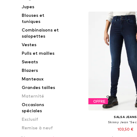
Ajouter au pa
Jupes
Blouses et
tuniques
Combinaisons et
salopettes
Vestes
Pulls et mailles
Sweats
Blazers
Manteaux
Grandes tailles
Maternité
OFFRE
Occasions
spéciales
SALSA JEANS
Exclusif
Skinny Jean 'Sec
Remise à neuf
103,50 €