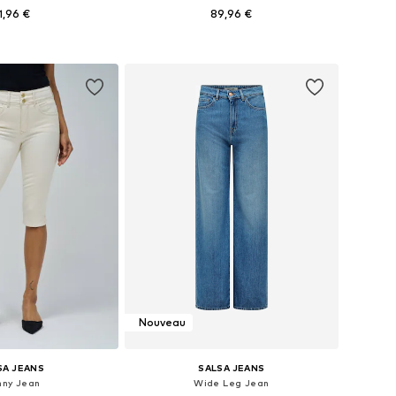
1,96 €
89,96 €
ibles: 25-26, 30-31
Tailles disponibles: 25 x 30, 27 x 30, 29 x 30, 30 x 30, 31 x 30, 38 x 30
r au panier
Ajouter au panier
Nouveau
SA JEANS
SALSA JEANS
nny Jean
Wide Leg Jean