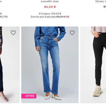
an
Loosefit Jean
Skinny 
84,00 €
9
 €
À l'origine : 120,00 €
 tailles
Disponible en plusieurs tailles
Disponible en
:
93,75 €
Dernier prix le plus bas :
90,00 €
-6%
nier
Ajouter au panier
Ajoute
OFFRE