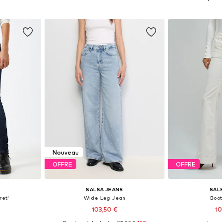
nier
Ajouter au panier
Ajoute
Nouveau
OFFRE
OFFRE
SALSA JEANS
SAL
ret'
Wide Leg Jean
Boo
103,50 €
10