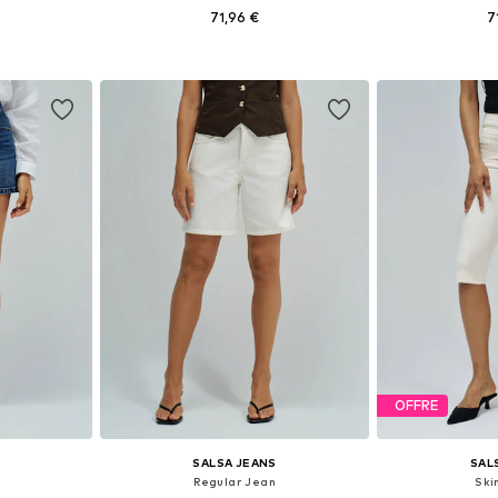
71,96 €
7
26, 29, 30
Tailles disponibles: 26, 27, 30, 31
Tailles dispon
nier
Ajouter au panier
Ajoute
OFFRE
SALSA JEANS
SAL
Regular Jean
Ski