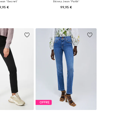
Jean 'Secret'
Skinny Jean 'Faith'
9,95 €
99,95 €
 plusieurs tailles
Disponible en plusieurs tailles
r au panier
Ajouter au panier
OFFRE