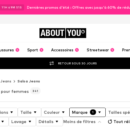
Dernières promos d'été : Offres avec jusqu'à 60% de réd
J
11
H
49
M
49
S
ABOUT
YOU
ussures
Sport
Accessoires
Streetwear
Pre
RETOUR SOUS 30 JOURS
Jeans
Salsa Jeans
) pour femmes
341
ions
Taille
Couleur
Marque
Tailles spé
1
Lavage
Détails
Moins de filtres
Tout réi