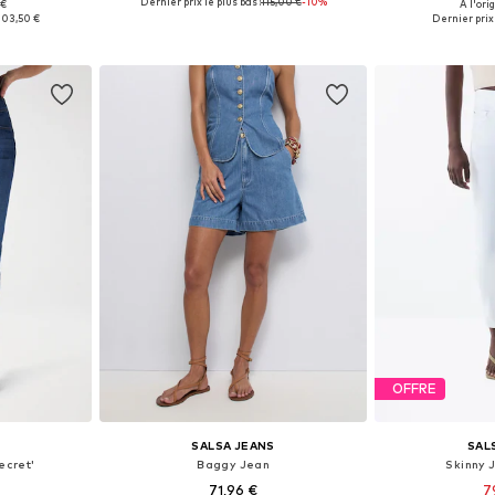
Dernier prix le plus bas :
115,00 €
-10%
 €
À l'ori
 tailles
Disponible en plusieurs tailles
Disponible en
103,50 €
Dernier prix 
nier
Ajouter au panier
Ajoute
OFFRE
SALSA JEANS
SAL
ecret'
Baggy Jean
Skinny 
71,96 €
7