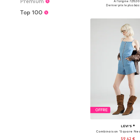
Premium
À l'origine : 129,00
Tailles disponibles: XS
Dernier prix le plus bas :
Ajouter au pa
Top 100
OFFRE
LEVI'S ®
Combinaison 'Square Nec
59,42 €