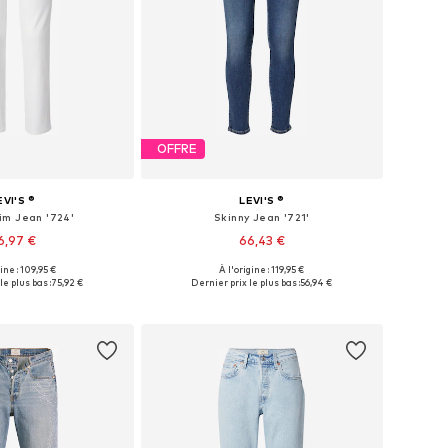
OFFRE
EVI'S ®
LEVI'S ®
im Jean '724'
Skinny Jean '721'
6,97 €
66,43 €
+
15
+
16
gine : 109,95 €
À l'origine : 119,95 €
 plusieurs tailles
Disponible en plusieurs tailles
le plus bas :
75,92 €
Dernier prix le plus bas :
56,94 €
r au panier
Ajouter au panier