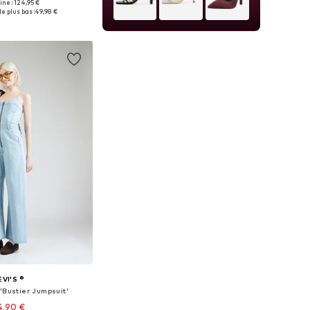
gine : 124,95 €
nibles: XS, S, M, L
le plus bas :
49,98 €
r au panier
EVI'S ®
'Bustier Jumpsuit'
4,90 €