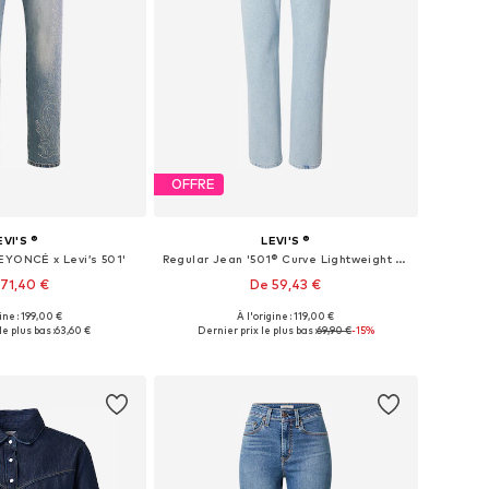
OFFRE
EVI'S ®
LEVI'S ®
EYONCÉ x Levi’s 501'
Regular Jean '501® Curve Lightweight Jeans'
71,40 €
De 59,43 €
gine : 199,00 €
À l'origine : 119,00 €
 plusieurs tailles
Disponible en plusieurs tailles
le plus bas :
63,60 €
Dernier prix le plus bas :
69,90 €
-15%
r au panier
Ajouter au panier