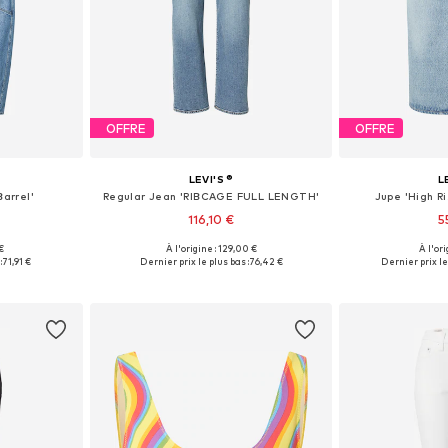
OFFRE
OFFRE
LEVI'S ®
L
Barrel'
Regular Jean 'RIBCAGE FULL LENGTH'
Jupe 'High Ri
116,10 €
5
 €
À l'origine : 129,00 €
À l'ori
 tailles
Disponible en plusieurs tailles
Disponible en
:
71,91 €
Dernier prix le plus bas :
76,42 €
Dernier prix le
nier
Ajouter au panier
Ajoute