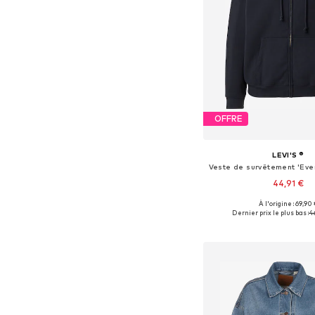
OFFRE
LEVI'S ®
44,91 €
À l'origine : 69,90 
Tailles disponibles: 
Dernier prix le plus bas :
4
Ajouter au pa