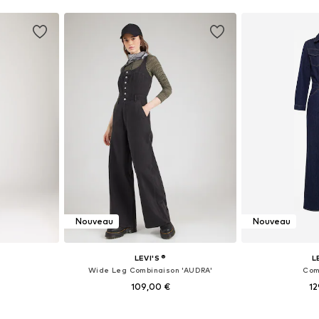
Nouveau
Nouveau
LEVI'S ®
L
Wide Leg Combinaison 'AUDRA'
Com
109,00 €
12
, S, M, L
Tailles disponibles: XS, S, M, L
Tailles dispo