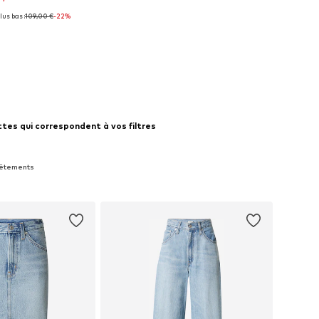
lus bas :
109,00 €
-22%
disponibles: S
r au panier
tes qui correspondent à vos filtres
 Vêtements