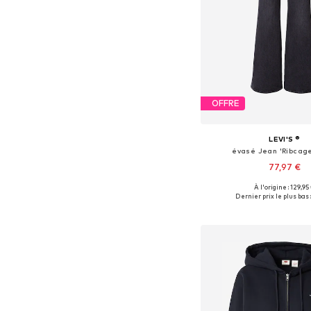
OFFRE
LEVI'S ®
évasé Jean 'Ribcage
77,97 €
+
4
À l'origine : 129,95
Disponible en plusieurs
Dernier prix le plus bas :
Ajouter au pa