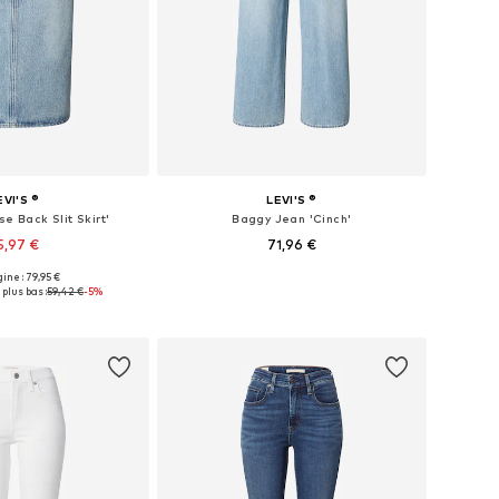
EVI'S ®
LEVI'S ®
se Back Slit Skirt'
Baggy Jean 'Cinch'
5,97 €
71,96 €
gine : 79,95 €
 plusieurs tailles
Disponible en plusieurs tailles
 plus bas :
59,42 €
-5%
r au panier
Ajouter au panier