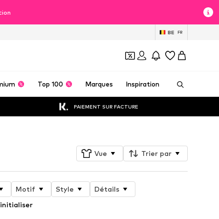
tion
BE
FR
mium
Top 100
Marques
Inspiration
PAIEMENT SUR FACTURE
Vue
Trier par
Motif
Style
Détails
initialiser