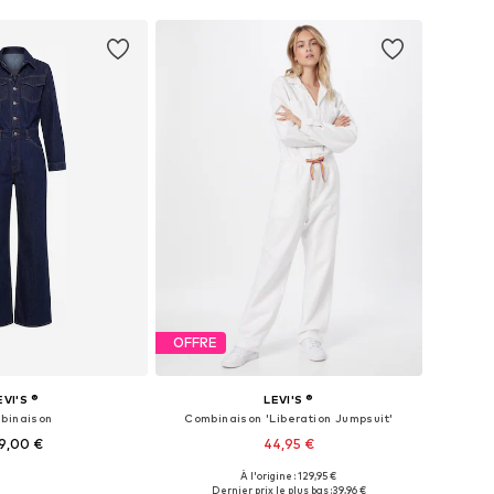
OFFRE
EVI'S ®
LEVI'S ®
binaison
Combinaison 'Liberation Jumpsuit'
9,00 €
44,95 €
À l'origine : 129,95 €
nibles: XS, S, M, L
Tailles disponibles: S, M, L
Dernier prix le plus bas :
39,96 €