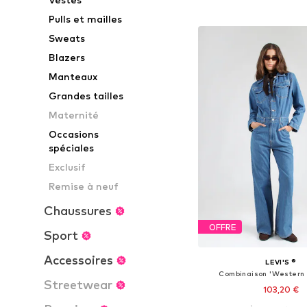
Ajouter au pa
Pulls et mailles
Sweats
Blazers
Manteaux
Grandes tailles
Maternité
Occasions
spéciales
Exclusif
Remise à neuf
Chaussures
OFFRE
Sport
Accessoires
LEVI'S ®
Combinaison 'Western 
Streetwear
103,20 €