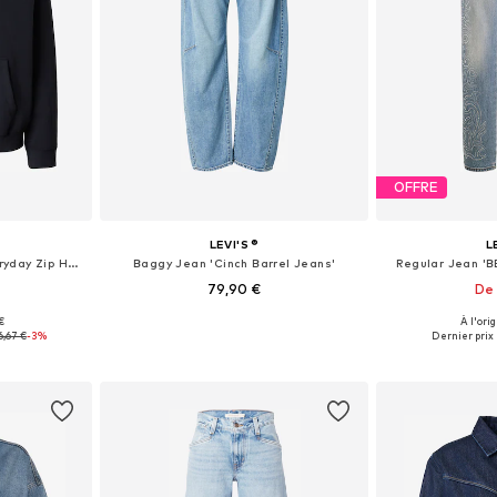
OFFRE
LEVI'S ®
L
Veste de survêtement 'Everyday Zip Hoodie'
Baggy Jean 'Cinch Barrel Jeans'
Regular Jean 'B
79,90 €
De 
€
À l'ori
S, M, L
Disponible en plusieurs tailles
Disponible en
6,67 €
-3%
Dernier prix 
nier
Ajouter au panier
Ajoute