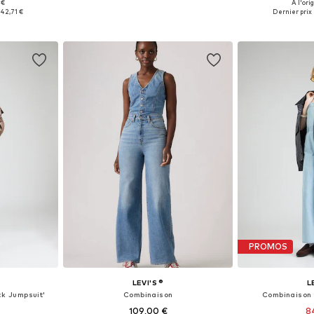
 €
À l'ori
, S, M, L
Tailles disponibles: XS, S, M, L
Tailles dispo
42,71 €
Dernier prix 
nier
Ajouter au panier
Ajoute
PROMOS
LEVI'S ®
L
k Jumpsuit'
Combinaison
Combinaison 
109,00 €
8