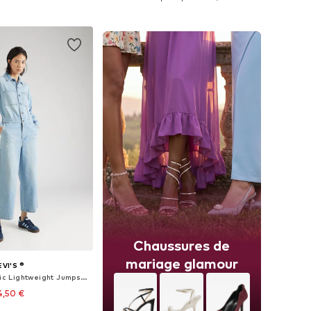
r au panier
Ajouter au panier
Chaussures de
mariage glamour
EVI'S ®
Combinaison 'Iconic Lightweight Jumpsuit'
4,50 €