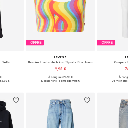
OFFRE
OFFRE
LEVI'S ®
L
 Bells'
Bustier Hauts de bikini 'Sports Bra Hook Up'
Coupe sl
9,98 €
7
 €
À l'origine : 24,95 €
À l'ori
 tailles
Tailles disponibles: 70, 75, 80, 90
Disponible en
53,94 €
Dernier prix le plus bas :
9,86 €
Dernier prix 
nier
Ajouter au panier
Ajoute