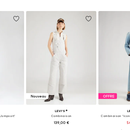
nier
Ajouter au panier
Ajoute
Nouveau
OFFRE
LEVI'S ®
L
Jumpsuit'
Combinaison
139,00 €
5