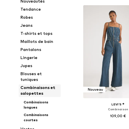
Nouveautés
Tendance
Robes
Jeans
T-shirts et tops
Maillots de bain
Pantalons
Lingerie
Jupes
Blouses et
tuniques
Combinaisons et
Nouveau
salopettes
Combinaisons
LEVI'S ®
longues
Combinaison
Combinaisons
109,00 €
courtes
Tailles disponibles: XS
Vestes