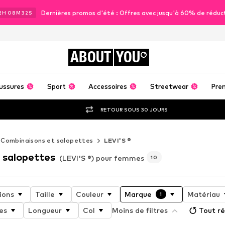
Dernières promos d'été : Offres avec jusqu'à 60% de réduc
2
H
08
M
30
S
ABOUT
YOU
ussures
Sport
Accessoires
Streetwear
Pre
RETOUR SOUS 30 JOURS
Combinaisons et salopettes
LEVI'S ®
 salopettes
(LEVI'S ®) pour femmes
10
ions
Taille
Couleur
Marque
Matériau
1
es
Longueur
Col
Moins de filtres
Tout ré