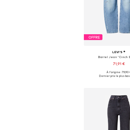
OFFRE
LEVI'S ®
Barrel Jean 'Cinch 
71,91 €
À l'origine : 79,90
Disponible en plusieurs
Dernier prix le plus bas 
Ajouter au pa