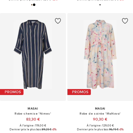
PROMOS
PROMOS
MASAI
MASAI
Robe-chemise 'Nimes'
Robe de soirée 'MaNova'
83,30 €
90,30 €
À l'origine : 119,00 €
À l'origine : 129,00 €
Dernier prix le plus bas :
89,25 €
-6%
Dernier prix le plus bas :
96,75 €
-6%