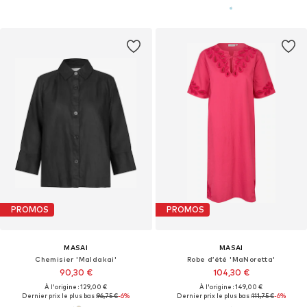
PROMOS
PROMOS
MASAI
MASAI
Chemisier 'MaIdakai'
Robe d’été 'MaNoretta'
90,30 €
104,30 €
À l'origine : 129,00 €
À l'origine : 149,00 €
Dernier prix le plus bas :
96,75 €
-6%
Dernier prix le plus bas :
111,75 €
-6%