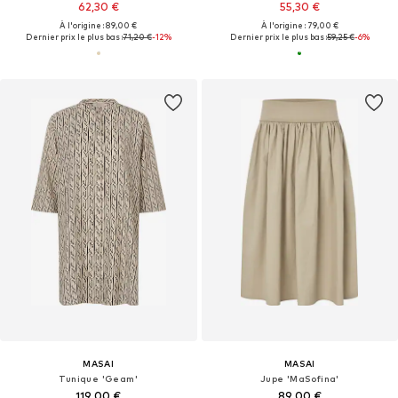
62,30 €
55,30 €
À l'origine : 89,00 €
À l'origine : 79,00 €
Dernier prix le plus bas :
71,20 €
-12%
Dernier prix le plus bas :
59,25 €
-6%
MASAI
MASAI
Tunique 'Geam'
Jupe 'MaSofina'
119,00 €
89,00 €