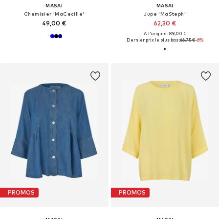
MASAI
MASAI
Chemisier 'MaCecille'
Jupe 'MaSteph'
49,00 €
62,30 €
À l'origine : 89,00 €
Dernier prix le plus bas :
66,75 €
-6%
PROMOS
PROMOS