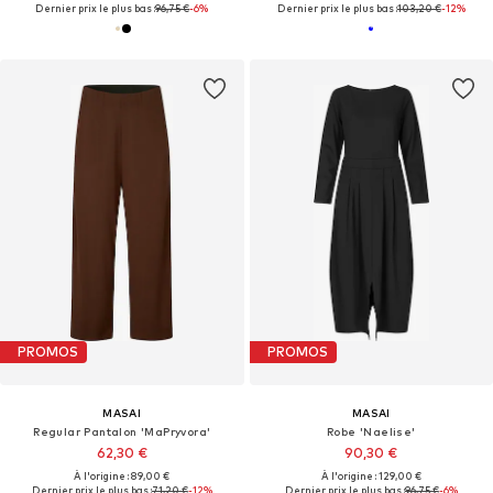
Dernier prix le plus bas :
96,75 €
-6%
Dernier prix le plus bas :
103,20 €
-12%
PROMOS
PROMOS
MASAI
MASAI
Regular Pantalon 'MaPryvora'
Robe 'Naelise'
62,30 €
90,30 €
À l'origine : 89,00 €
À l'origine : 129,00 €
Dernier prix le plus bas :
71,20 €
-12%
Dernier prix le plus bas :
96,75 €
-6%