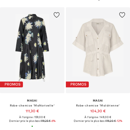
PROMOS
PROMOS
MASAI
MASAI
Robe-chemise 'MaNorivelle'
Robe-chemise 'MaIdrienne'
111,30 €
104,30 €
À l'origine : 159,00 €
À l'origine : 149,00 €
Dernier prix le plus bas :
119,25 €
-6%
Dernier prix le plus bas :
119,20 €
-12%