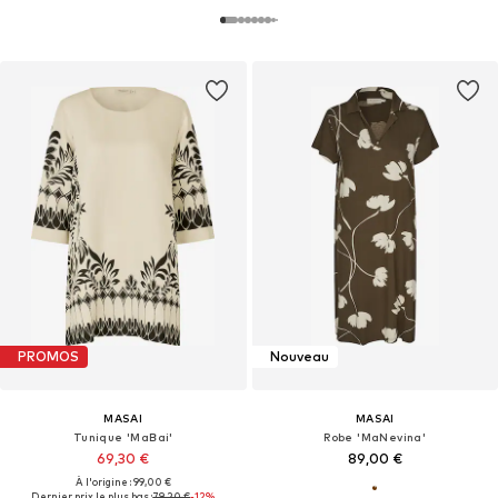
PROMOS
Nouveau
MASAI
MASAI
Tunique 'MaBai'
Robe 'MaNevina'
69,30 €
89,00 €
À l'origine : 99,00 €
Dernier prix le plus bas :
79,20 €
-12%