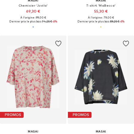
MASAI
MASAI
Chemisier 'Juvila'
T-shirt 'MaBecca'
69,30 €
55,30 €
À l'origine : 99,00 €
À l'origine : 79,00 €
Dernier prix le plus bas :
74,25 €
-6%
Dernier prix le plus bas :
59,25 €
-6%
PROMOS
PROMOS
MASAI
MASAI