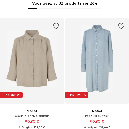
Vous avez vu 32 produits sur 264
PROMOS
PROMOS
MASAI
MASAI
Chemisier 'MaIdakai'
Robe 'MaNyeki'
90,30 €
90,30 €
À l'origine : 129,00 €
À l'origine : 129,00 €