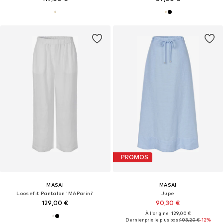
PROMOS
MASAI
MASAI
Loosefit Pantalon 'MAParini'
Jupe
129,00 €
90,30 €
À l'origine : 129,00 €
Dernier prix le plus bas :
103,20 €
-12%