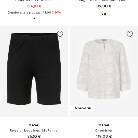
134,10 €
89,00 €
Dernier prix le plus bas :
149,00 €
-10%
Nouveau
MASAI
MASAI
Regular Leggings 'MaPanny'
Chemisier
26,10 €
119,00 €