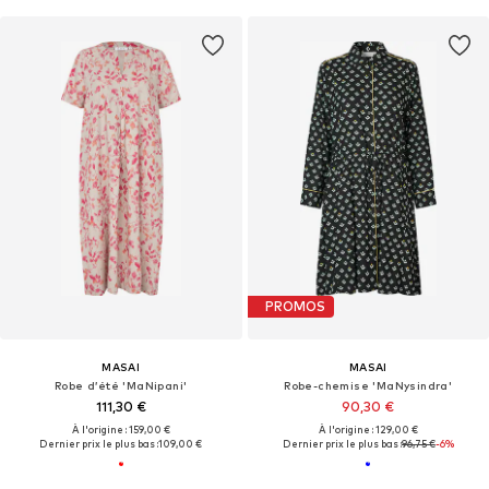
PROMOS
MASAI
MASAI
Robe d’été 'MaNipani'
Robe-chemise 'MaNysindra'
111,30 €
90,30 €
À l'origine : 159,00 €
À l'origine : 129,00 €
Dernier prix le plus bas :
109,00 €
Dernier prix le plus bas :
96,75 €
-6%