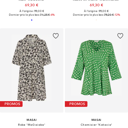
69,30 €
69,30 €
À l'origine : 99,00 €
À l'origine : 99,00 €
Dernier prix le plus bas :
74,25 €
-6%
Dernier prix le plus bas :
79,20 €
-12%
PROMOS
PROMOS
MASAI
MASAI
Robe 'MaGaiaba'
Chemisier 'Katacia'