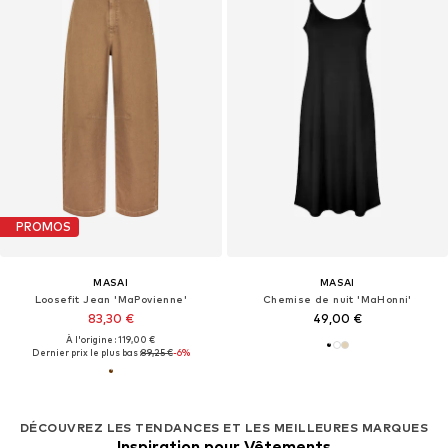
PROMOS
MASAI
MASAI
Loosefit Jean 'MaPovienne'
Chemise de nuit 'MaHonni'
83,30 €
49,00 €
À l'origine : 119,00 €
Dernier prix le plus bas :
89,25 €
-6%
DÉCOUVREZ LES TENDANCES ET LES MEILLEURES MARQUES
Inspiration pour Vêtements