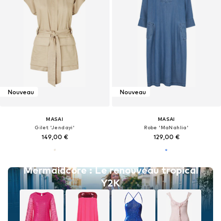
Nouveau
Nouveau
MASAI
MASAI
Gilet 'Jendayi'
Robe 'MaNahlia'
149,00 €
129,00 €
Mermaidcore : Le renouveau tropical
Y2K