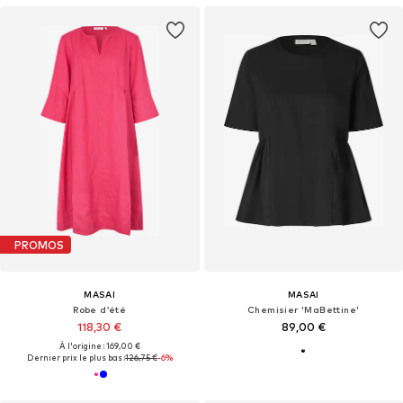
PROMOS
MASAI
MASAI
Robe d’été
Chemisier 'MaBettine'
118,30 €
89,00 €
À l'origine : 169,00 €
Dernier prix le plus bas :
126,75 €
-6%