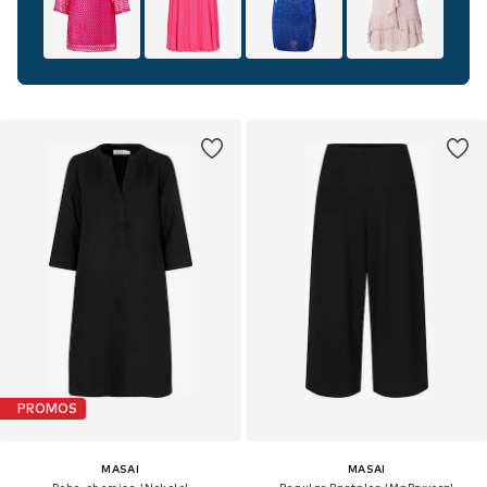
PROMOS
MASAI
MASAI
Robe-chemise 'Nokolo'
Regular Pantalon 'MaPryvora'