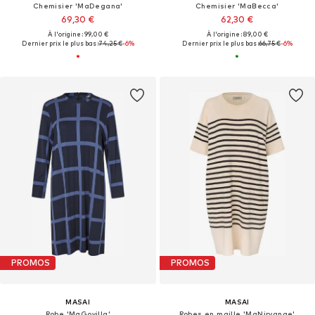
Chemisier 'MaDegana'
Chemisier 'MaBecca'
69,30 €
62,30 €
À l'origine : 99,00 €
À l'origine : 89,00 €
Dernier prix le plus bas :
74,25 €
-6%
Dernier prix le plus bas :
66,75 €
-6%
PROMOS
PROMOS
MASAI
MASAI
Robe 'MaGovilla'
Robes en maille 'MaNirvanae'