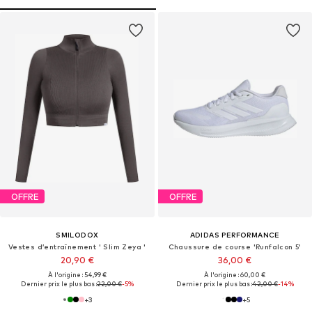
OFFRE
OFFRE
SMILODOX
ADIDAS PERFORMANCE
Vestes d’entraînement ' Slim Zeya '
Chaussure de course 'Runfalcon 5'
20,90 €
36,00 €
À l'origine : 54,99 €
À l'origine : 60,00 €
Dernier prix le plus bas :
22,00 €
-5%
Dernier prix le plus bas :
42,00 €
-14%
+
3
+
5