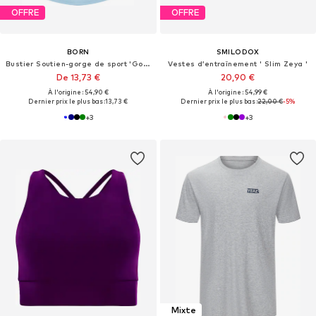
OFFRE
OFFRE
BORN
SMILODOX
Bustier Soutien-gorge de sport 'Godo'
Vestes d’entraînement ' Slim Zeya '
De 13,73 €
20,90 €
À l'origine : 54,90 €
À l'origine : 54,99 €
Dernier prix le plus bas :
13,73 €
Dernier prix le plus bas :
22,00 €
-5%
+
3
+
3
Mixte