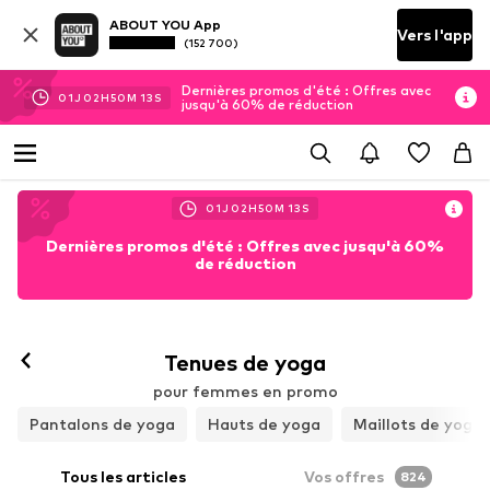
ABOUT YOU App
Vers l'app
(152 700)
Dernières promos d'été : Offres avec
01
J
02
H
50
M
11
S
jusqu'à 60% de réduction
01
J
02
H
50
M
11
S
Dernières promos d'été : Offres avec jusqu'à 60%
de réduction
Suivre
Tenues de yoga
pour femmes en promo
Pantalons de yoga
Hauts de yoga
Maillots de yoga
Tous les articles
Vos offres
824