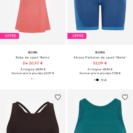
OFFRE
OFFRE
BORN
BORN
Robe de sport 'Retro'
Skinny Pantalon de sport 'Malia'
De 20,97 €
53,09 €
À l'origine : 69,90 €
À l'origine : 69,90 €
Dernier prix le plus bas :
20,97 €
Dernier prix le plus bas :
17,96 €
+
5