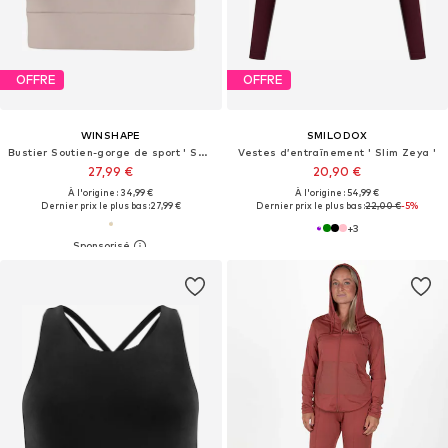
OFFRE
OFFRE
WINSHAPE
SMILODOX
Bustier Soutien-gorge de sport ' SB103C '
Vestes d’entraînement ' Slim Zeya '
27,99 €
20,90 €
À l'origine : 34,99 €
À l'origine : 54,99 €
Dernier prix le plus bas :
27,99 €
Dernier prix le plus bas :
22,00 €
-5%
+
3