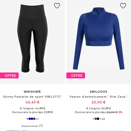
OFFRE
OFFRE
WINSHAPE
SMILODOX
Skinny Pantalon de sport 'HWL217C'
Vestes d’entraînement ' Slim Zeya '
40,49 €
20,90 €
À l'origine : 44,99 €
À l'origine : 54,99 €
Dernier prix le plus bas :
35,99 €
Dernier prix le plus bas :
22,00 €
-5%
+
1
+
3