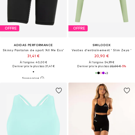
OFFRE
OFFRE
ADIDAS PERFORMANCE
SMILODOX
Skinny Pantalon de sport 'All Me Ess'
Vestes d’entraînement ' Slim Zeya '
31,41 €
20,90 €
À l'origine : 40,00 €
À l'origine : 54,99 €
Dernier prix le plus bas :
31,41 €
Dernier prix le plus bas :
22,00 €
-5%
+
3