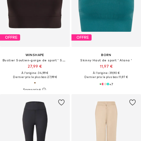
OFFRE
OFFRE
WINSHAPE
BORN
Bustier Soutien-gorge de sport ' SB103C '
Skinny Haut de sport ' Alana '
27,99 €
11,97 €
À l'origine : 34,99 €
À l'origine : 39,90 €
Dernier prix le plus bas :
27,99 €
Dernier prix le plus bas :
11,97 €
+
7