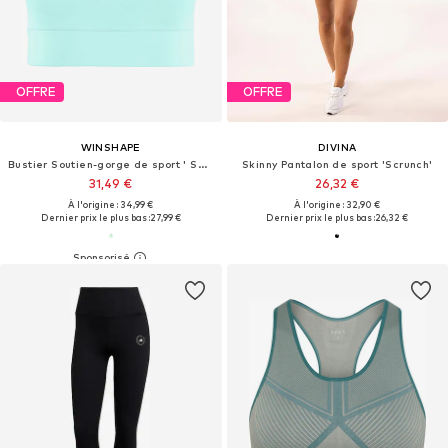
OFFRE
OFFRE
WINSHAPE
DIVINA
Bustier Soutien-gorge de sport ' SB103C '
Skinny Pantalon de sport 'Scrunch'
31,49 €
26,32 €
À l'origine : 34,99 €
À l'origine : 32,90 €
Dernier prix le plus bas :
27,99 €
Dernier prix le plus bas :
26,32 €