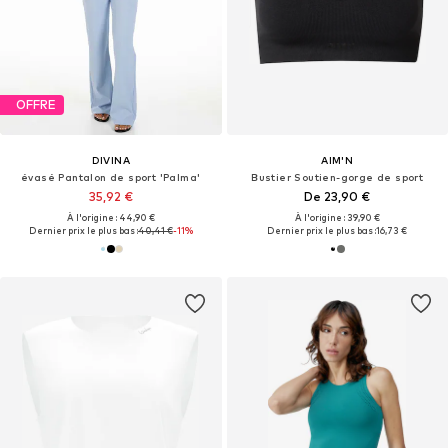
OFFRE
DIVINA
AIM'N
évasé Pantalon de sport 'Palma'
Bustier Soutien-gorge de sport
35,92 €
De 23,90 €
À l'origine : 44,90 €
À l'origine : 39,90 €
Dernier prix le plus bas :
40,41 €
-11%
Dernier prix le plus bas :
16,73 €