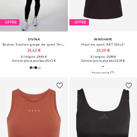
OFFRE
OFFRE
DIVINA
WINSHAPE
Bustier Soutien-gorge de sport 'Prime'
Haut de sport 'AET134LS'
25,42 €
23,39 €
À l'origine : 29,90 €
À l'origine : 25,99 €
Dernier prix le plus bas :
25,42 €
Dernier prix le plus bas :
23,39 €
+
2