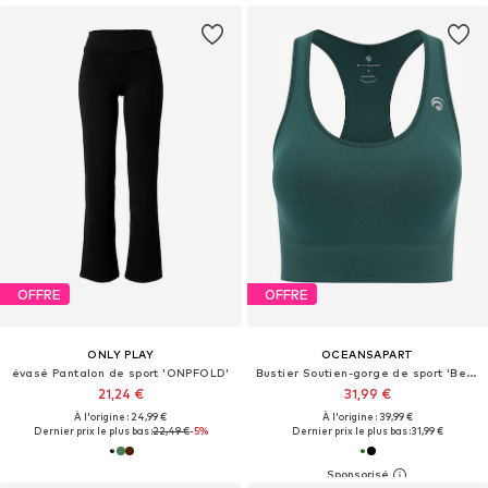
OFFRE
OFFRE
ONLY PLAY
OCEANSAPART
évasé Pantalon de sport 'ONPFOLD'
Bustier Soutien-gorge de sport 'Beverly'
21,24 €
31,99 €
À l'origine : 24,99 €
À l'origine : 39,99 €
Dernier prix le plus bas :
22,49 €
-5%
Dernier prix le plus bas :
31,99 €