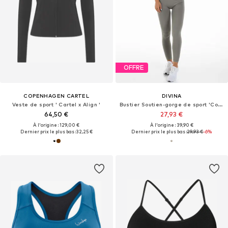
OFFRE
COPENHAGEN CARTEL
DIVINA
Veste de sport ' Cartel x Align '
Bustier Soutien-gorge de sport 'Conscious'
64,50 €
27,93 €
À l'origine : 129,00 €
À l'origine : 39,90 €
Dernier prix le plus bas :
32,25 €
Dernier prix le plus bas :
29,93 €
-6%