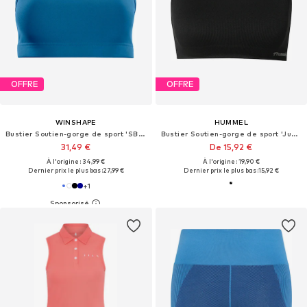
OFFRE
OFFRE
WINSHAPE
HUMMEL
Bustier Soutien-gorge de sport 'SB102C'
Bustier Soutien-gorge de sport 'Juno'
31,49 €
De 15,92 €
À l'origine : 34,99 €
À l'origine : 19,90 €
Dernier prix le plus bas :
27,99 €
Dernier prix le plus bas :
15,92 €
+
1