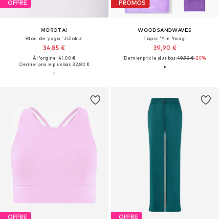
OFFRE
PROMOS
MOROTAI
WOODSANDWAVES
Bloc de yoga 'JIZoku'
Tapis 'Yin Yang'
34,85 €
39,90 €
À l'origine : 41,00 €
Dernier prix le plus bas :
49,90 €
-20%
Dernier prix le plus bas :
32,80 €
OFFRE
OFFRE