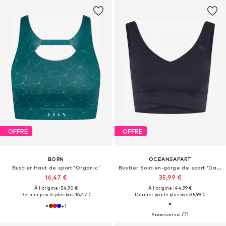
OFFRE
OFFRE
BORN
OCEANSAPART
Bustier Haut de sport 'Organic'
Bustier Soutien-gorge de sport 'Dahlia'
16,47 €
35,99 €
À l'origine : 54,90 €
À l'origine : 44,99 €
Dernier prix le plus bas :
16,47 €
Dernier prix le plus bas :
35,99 €
+
1