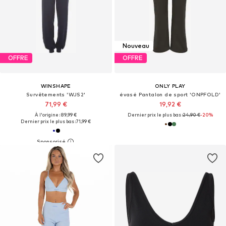
Nouveau
OFFRE
OFFRE
WINSHAPE
ONLY PLAY
Survêtements 'WJS2'
évasé Pantalon de sport 'ONPFOLD'
71,99 €
19,92 €
À l'origine : 89,99 €
Dernier prix le plus bas :
24,90 €
-20%
Dernier prix le plus bas :
71,99 €