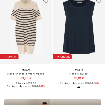
PROMOS
PROMOS
MASAI
MASAI
Robes en maille 'MaNirvanae'
Haut 'MaElisa'
69,30 €
35,10 €
À l'origine : 99,00 €
Dernier prix le plus bas :
39,00 €
-10%
Dernier prix le plus bas :
79,20 €
-12%