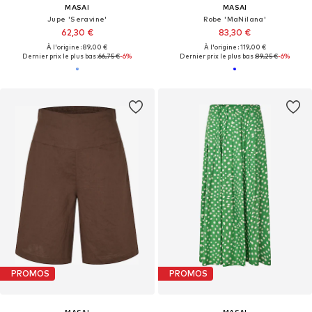
MASAI
MASAI
Jupe 'Seravine'
Robe 'MaNilana'
62,30 €
83,30 €
À l'origine : 89,00 €
À l'origine : 119,00 €
Dernier prix le plus bas :
66,75 €
-6%
Dernier prix le plus bas :
89,25 €
-6%
PROMOS
PROMOS
MASAI
MASAI