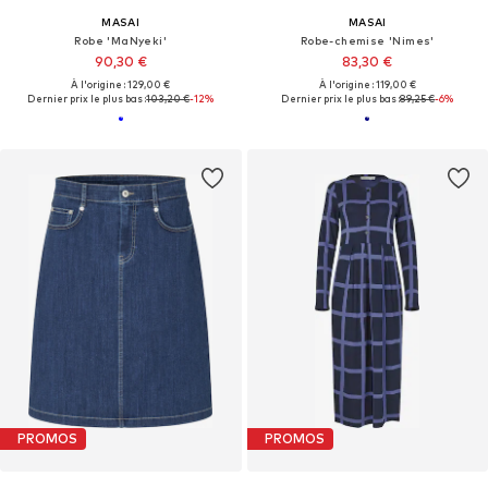
MASAI
MASAI
Robe 'MaNyeki'
Robe-chemise 'Nimes'
90,30 €
83,30 €
À l'origine : 129,00 €
À l'origine : 119,00 €
Dernier prix le plus bas :
103,20 €
-12%
Dernier prix le plus bas :
89,25 €
-6%
PROMOS
PROMOS