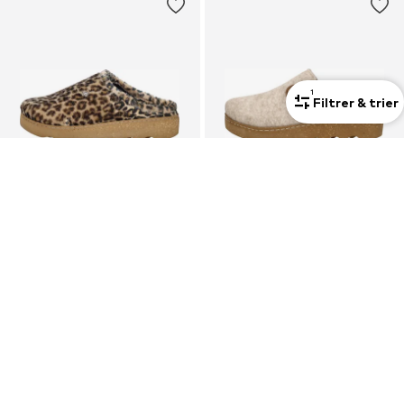
1
Filtrer & trier
Nouveau
Nouveau
ROHDE
ROHDE
Pantoufle 'Pantoffels Open'
Pantoufle 'Pantoffels Open'
59,99 €
49,99 €