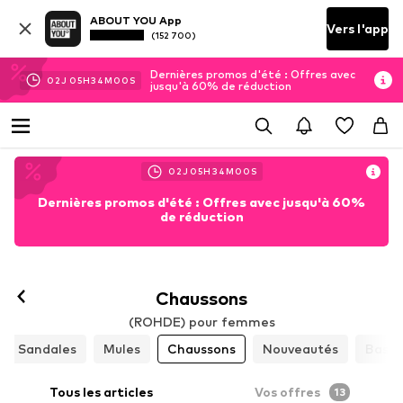
ABOUT YOU App
Vers l'app
(152 700)
Dernières promos d'été : Offres avec
02
J
05
H
34
M
00
S
jusqu'à 60% de réduction
02
J
05
H
34
M
00
S
Dernières promos d'été : Offres avec jusqu'à 60%
de réduction
Chaussons
(ROHDE) pour femmes
Sandales
Mules
Chaussons
Nouveautés
Baske
Tous les articles
Vos offres
13