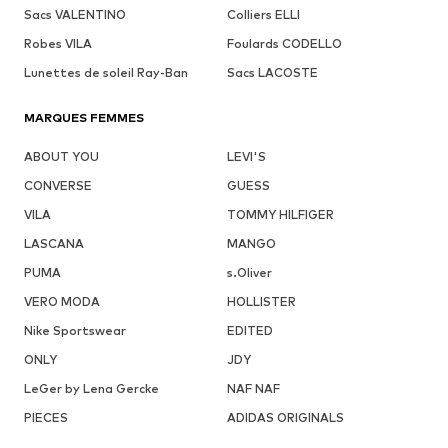
Sacs VALENTINO
Colliers ELLI
Robes VILA
Foulards CODELLO
Lunettes de soleil Ray-Ban
Sacs LACOSTE
MARQUES FEMMES
ABOUT YOU
LEVI'S
CONVERSE
GUESS
VILA
TOMMY HILFIGER
LASCANA
MANGO
PUMA
s.Oliver
VERO MODA
HOLLISTER
Nike Sportswear
EDITED
ONLY
JDY
LeGer by Lena Gercke
NAF NAF
PIECES
ADIDAS ORIGINALS