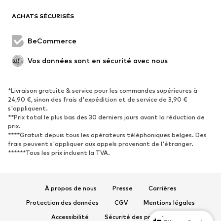
Blazers
Combinaisons et salopettes
ACHATS SÉCURISÉS
Grandes tailles
Maternité
Occasions spéciales
Exclusif
BeCommerce
Remise à neuf
Vos données sont en sécurité avec nous
CHAUSSURES
*Livraison gratuite & service pour les commandes supérieures à
Nouveautés
Tendance
24,90 €, sinon des frais d'expédition et de service de 3,90 €
Baskets
Bottines
s'appliquent.
**Prix total le plus bas des 30 derniers jours avant la réduction de
Escarpins et talons hauts
Bottes
prix.
****Gratuit depuis tous les opérateurs téléphoniques belges. Des
Sandales
Chaussures basses
frais peuvent s'appliquer aux appels provenant de l'étranger.
Chaussures de sport
Ballerines
******Tous les prix incluent la TVA.
Mules
Chaussons
Chaussures aquatiques
Exclusif
À propos de nous
Presse
Carrières
SPORT
Protection des données
CGV
Mentions légales
Accessibilité
Sécurité des produits
1
Vêtements de sport
Disciplines sportives