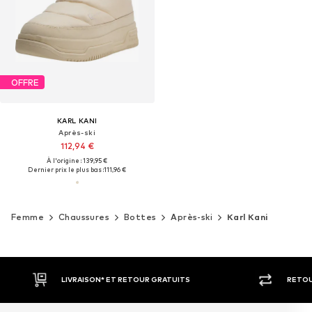
OFFRE
KARL KANI
Après-ski
112,94 €
À l'origine : 139,95 €
Dernier prix le plus bas :
111,96 €
Femme
Chaussures
Bottes
Après-ski
Karl Kani
LIVRAISON* ET RETOUR GRATUITS
RETOU