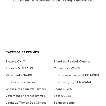
l'option de désinscription à la fin de chaque newsletter.
CATÉGORIES FEMMES
Blazers ONLY
Sneakers Reebok Classics
Baskets MUSTANG
Chaussures VAN'S
Vêtements NA-KD
Pantalons à pinces VERO MODA
Bottes après-ski noir
Soutiens-gorge LASCANA
Chaussures à lacets Tamaris
Jeans LEVI'S
Vêtements florence by mills
Sacs GUESS
Jeans Le Temps Des Cerises
Bonnets beige