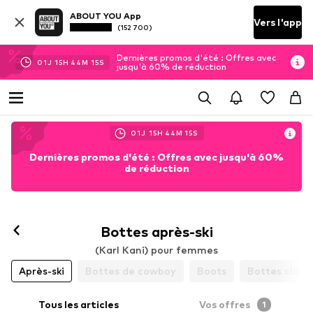
ABOUT YOU App
Vers l'app
(152 700)
Dernières promos d'été : Offres avec
01
J
15
H
44
M
15
S
jusqu'à 60% de réduction
01
J
15
H
44
M
15
S
Dernières promos d'été : Offres avec jusqu'à 60%
de réduction
Bottes après-ski
(Karl Kani) pour femmes
Après-ski
Bottes de cowboy
Boots
Bottes class
Tous les articles
Vos offres
1