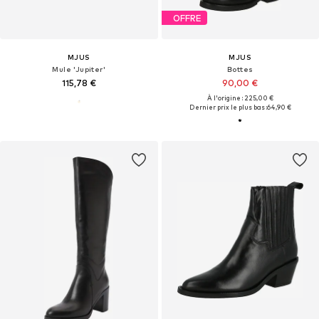
OFFRE
MJUS
MJUS
Mule 'Jupiter'
Bottes
115,78 €
90,00 €
À l'origine : 225,00 €
Dernier prix le plus bas :
64,90 €