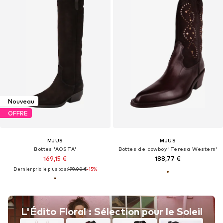
Nouveau
OFFRE
MJUS
MJUS
Bottes 'AOSTA'
Bottes de cowboy 'Teresa Western'
169,15 €
188,77 €
Dernier prix le plus bas :
199,00 €
-15%
L'Édito Floral : Sélection pour le Soleil