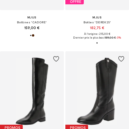
OFFRE
MJUS
MJUS
Bottines 'CADORE'
Bottes 'DEREK25'
159,00 €
182,75 €
À l'origine : 215,00 €
Dernier prix le plus bas :
189,00 €
-3%
PROMOS
PROMOS