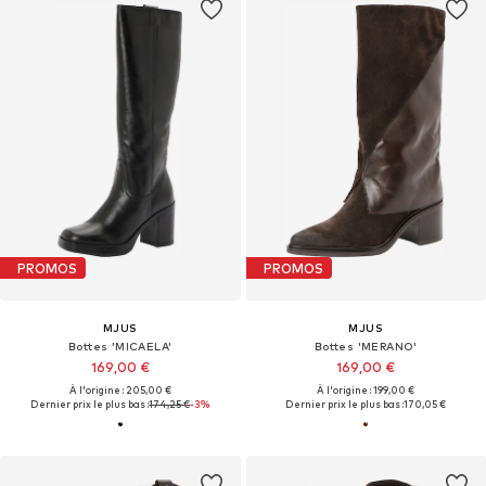
PROMOS
PROMOS
MJUS
MJUS
Bottes 'MICAELA'
Bottes 'MERANO'
169,00 €
169,00 €
À l'origine : 205,00 €
À l'origine : 199,00 €
Dernier prix le plus bas :
174,25 €
-3%
Dernier prix le plus bas :
170,05 €