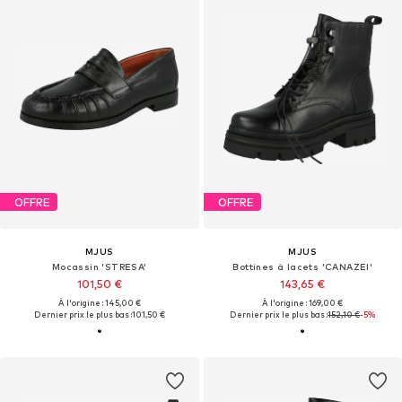
OFFRE
OFFRE
MJUS
MJUS
Mocassin 'STRESA'
Bottines à lacets 'CANAZEI'
101,50 €
143,65 €
À l'origine : 145,00 €
À l'origine : 169,00 €
Dernier prix le plus bas :
101,50 €
Dernier prix le plus bas :
152,10 €
-5%