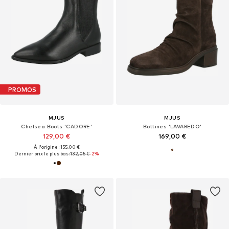
PROMOS
MJUS
MJUS
Chelsea Boots 'CADORE'
Bottines 'LAVAREDO'
129,00 €
169,00 €
À l'origine : 155,00 €
Dernier prix le plus bas :
132,05 €
-2%