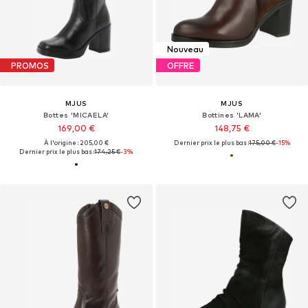
Nouveau
PROMOS
OFFRE
MJUS
MJUS
Bottes 'MICAELA'
Bottines 'LAMA'
169,00 €
148,75 €
À l'origine : 205,00 €
Dernier prix le plus bas :
175,00 €
-15%
Dernier prix le plus bas :
174,25 €
-3%