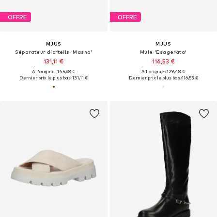
OFFRE
OFFRE
MJUS
MJUS
Séparateur d'orteils 'Masha'
Mule 'Esagerata'
131,11 €
116,53 €
À l'origine : 145,68 €
À l'origine : 129,48 €
Dernier prix le plus bas :
131,11 €
Dernier prix le plus bas :
116,53 €