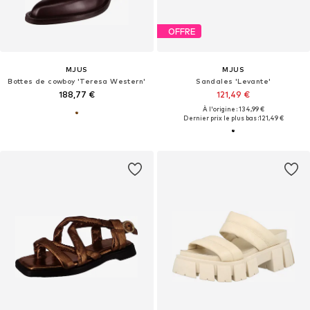
OFFRE
MJUS
MJUS
Bottes de cowboy 'Teresa Western'
Sandales 'Levante'
188,77 €
121,49 €
À l'origine : 134,99 €
Dernier prix le plus bas :
121,49 €