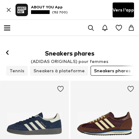
ABOUT YOU App
Vers l'app
(152 700)
Suivre
Sneakers phares
(ADIDAS ORIGINALS) pour femmes
s
Tennis
Sneakers à plateforme
Sneakers phares