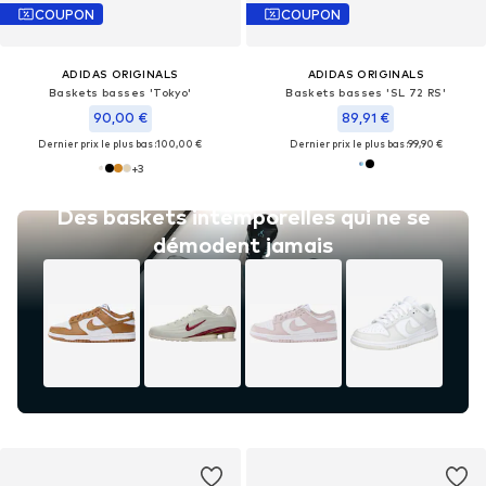
COUPON
COUPON
ADIDAS ORIGINALS
ADIDAS ORIGINALS
Baskets basses 'Tokyo'
Baskets basses 'SL 72 RS'
90,00 €
89,91 €
Dernier prix le plus bas :
100,00 €
Dernier prix le plus bas :
99,90 €
+
3
Des baskets intemporelles qui ne se
démodent jamais