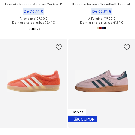
Baskets basses 'Adistar Control 5'
Baskets basses 'Handball Spezial'
De 76,41 €
De 62,91 €
À l'origine : 109,00 €
À l'origine : 119,00 €
Dernier prix le plus bas :
76,41 €
Dernier prix le plus bas :
41,94 €
+
6
Mixte
COUPON