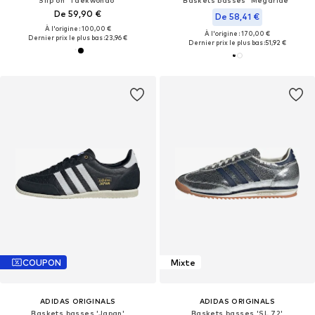
Slip on 'Taekwondo'
Baskets basses 'Megaride'
De 59,90 €
De 58,41 €
À l'origine : 100,00 €
À l'origine : 170,00 €
Dernier prix le plus bas :
23,96 €
Dernier prix le plus bas :
51,92 €
COUPON
Mixte
ADIDAS ORIGINALS
ADIDAS ORIGINALS
Baskets basses 'Japan'
Baskets basses 'SL 72'