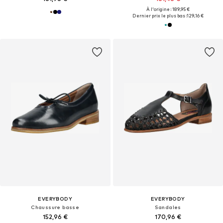
À l'origine : 189,95 €
Dernier prix le plus bas :
129,16 €
EVERYBODY
EVERYBODY
Chaussure basse
Sandales
152,96 €
170,96 €