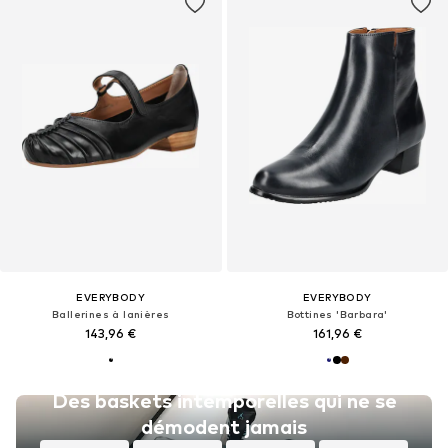
EVERYBODY
EVERYBODY
Ballerines à lanières
Bottines 'Barbara'
143,96 €
161,96 €
Des baskets intemporelles qui ne se
démodent jamais