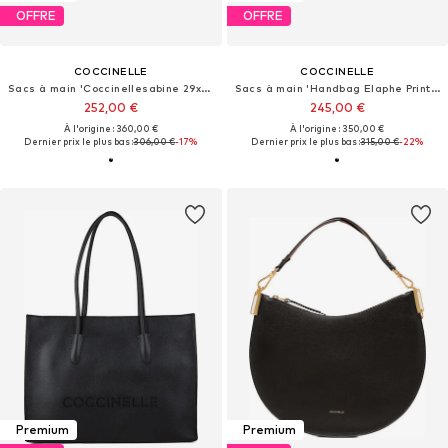
OFFRE
OFFRE
COCCINELLE
COCCINELLE
Sacs à main 'Coccinellesabine 29x21x10 cm'
Sacs à main 'Handbag Elaphe Printed Leather/Calf Smooth Leather'
252,00 €
245,00 €
À l'origine : 360,00 €
À l'origine : 350,00 €
Dernier prix le plus bas :
306,00 €
-17%
Dernier prix le plus bas :
315,00 €
-22%
Premium
Premium