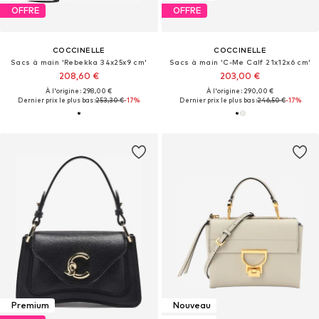
OFFRE
OFFRE
COCCINELLE
COCCINELLE
Sacs à main 'Rebekka 34x25x9 cm'
Sacs à main 'C-Me Calf 21x12x6 cm'
208,60 €
203,00 €
À l'origine : 298,00 €
À l'origine : 290,00 €
Dernier prix le plus bas :
253,30 €
-17%
Dernier prix le plus bas :
246,50 €
-17%
Premium
Nouveau