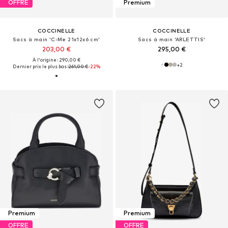
OFFRE
Premium
COCCINELLE
COCCINELLE
Sacs à main 'C-Me 21x12x6 cm'
Sacs à main 'ARLETTIS'
203,00 €
295,00 €
À l'origine : 290,00 €
+
2
Dernier prix le plus bas :
261,00 €
-22%
Premium
Premium
OFFRE
OFFRE