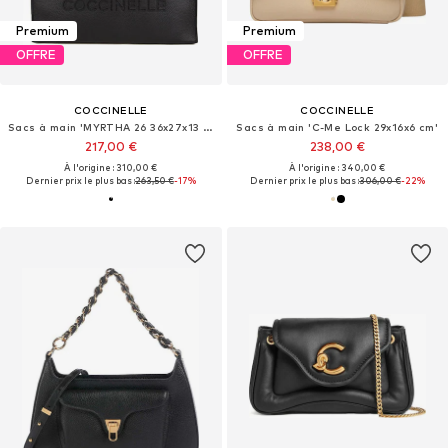
Premium
Premium
OFFRE
OFFRE
COCCINELLE
COCCINELLE
Sacs à main 'MYRTHA 26 36x27x13 cm'
Sacs à main 'C-Me Lock 29x16x6 cm'
217,00 €
238,00 €
À l'origine : 310,00 €
À l'origine : 340,00 €
Dernier prix le plus bas :
263,50 €
-17%
Dernier prix le plus bas :
306,00 €
-22%