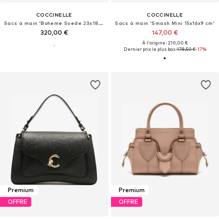
COCCINELLE
COCCINELLE
Sacs à main 'Boheme Suede 23x18x10 cm'
Sacs à main 'Smash Mini 15x16x9 cm'
320,00 €
147,00 €
À l'origine : 210,00 €
Dernier prix le plus bas :
178,50 €
-17%
Premium
Premium
OFFRE
OFFRE