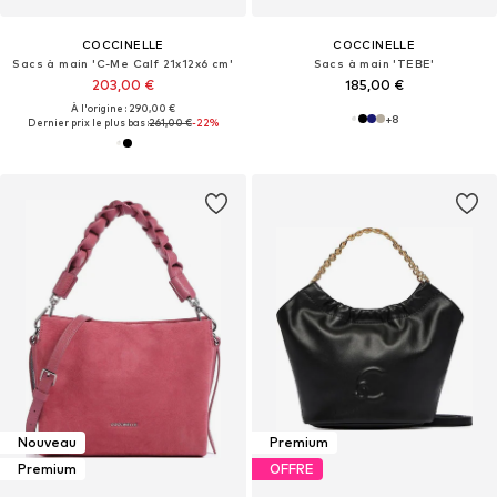
COCCINELLE
COCCINELLE
Sacs à main 'C-Me Calf 21x12x6 cm'
Sacs à main 'TEBE'
203,00 €
185,00 €
À l'origine : 290,00 €
+
8
Dernier prix le plus bas :
261,00 €
-22%
Nouveau
Premium
Premium
OFFRE