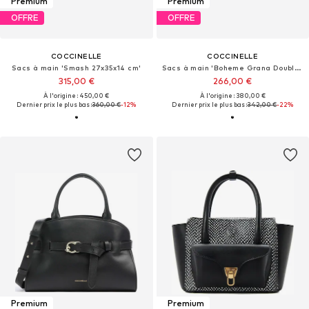
Premium
Premium
OFFRE
OFFRE
COCCINELLE
COCCINELLE
Sacs à main 'Smash 27x35x14 cm'
Sacs à main 'Boheme Grana Double 33x23x12 cm'
315,00 €
266,00 €
À l'origine : 450,00 €
À l'origine : 380,00 €
Dernier prix le plus bas :
360,00 €
-12%
Dernier prix le plus bas :
342,00 €
-22%
Premium
Premium