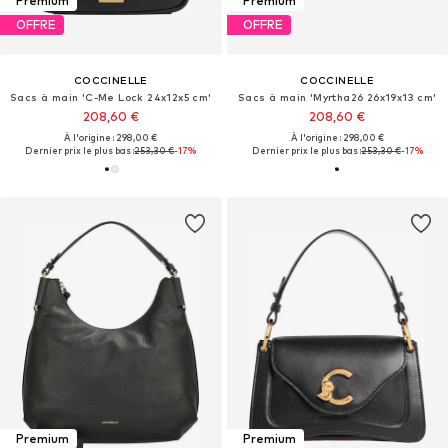
Premium
Premium
OFFRE
OFFRE
COCCINELLE
COCCINELLE
Sacs à main 'C-Me Lock 24x12x5 cm'
Sacs à main 'Myrtha26 26x19x13 cm'
208,60 €
208,60 €
À l'origine : 298,00 €
À l'origine : 298,00 €
Dernier prix le plus bas :
253,30 €
-17%
Dernier prix le plus bas :
253,30 €
-17%
Premium
Premium