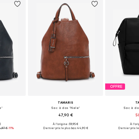
OFFRE
TAMARIS
T
e'
Sac à dos 'Nele'
Sac à do
47,90 €
5
+
4
€
À l'origine : 59,95 €
À l'ori
One Size
Tailles disponibles: One Size
Tailles disp
,97 €
-11%
Dernier prix le plus bas :
44,90 €
Dernier prix le
nier
Ajouter au panier
Ajoute