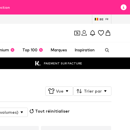
uction
BE
FR
mium
Top 100
Marques
Inspiration
PAIEMENT SUR FACTURE
Vue
Trier par
Tout réinitialiser
(volumes)