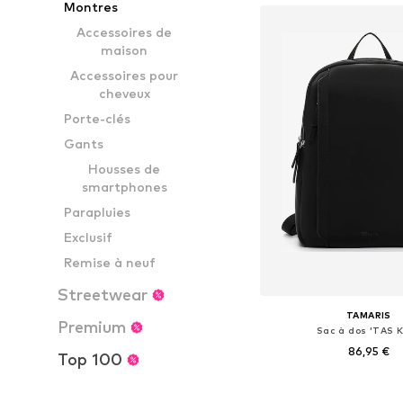
Montres
Accessoires de
maison
Accessoires pour
cheveux
Porte-clés
Gants
Housses de
smartphones
Parapluies
Exclusif
Remise à neuf
Streetwear
TAMARIS
Premium
Sac à dos 'TAS K
86,95 €
Top 100
Tailles disponibles: 