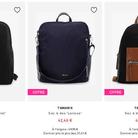
OFFRE
OFFRE
TAMARIS
T
imi'
Sac à dos 'Larissa'
Sac à d
42,46 €
4
À l'origine : 49,95 €
À l'ori
One Size
Tailles disponibles: One Size
Tailles disp
Dernier prix le plus bas :
31,41 €
Dernier prix 