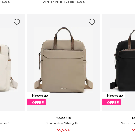
:
16,78 €
Dernier prix le plus bas :
16,78 €
nier
Ajouter au panier
Ajoute
Nouveau
Nouveau
OFFRE
OFFRE
TAMARIS
T
sten '
Sac à dos 'Margitta'
Sac à do
55,96 €
5