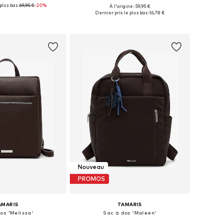
plus bas :
69,95 €
-20%
+
3
À l'origine : 59,95 €
onibles: One Size
Tailles disponibles: One Size
Dernier prix le plus bas :
16,78 €
r au panier
Ajouter au panier
Nouveau
PROMOS
AMARIS
TAMARIS
os 'Melissa'
Sac à dos 'Maleen'