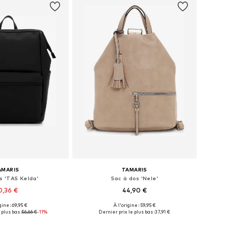
AMARIS
TAMARIS
s 'TAS Kelda'
Sac à dos 'Nele'
0,36 €
44,90 €
+
4
gine : 69,95 €
À l'origine : 59,95 €
onibles: One Size
Tailles disponibles: One Size
 plus bas :
56,66 €
-11%
Dernier prix le plus bas :
37,91 €
r au panier
Ajouter au panier