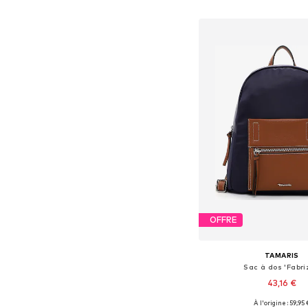
Ajouter au pa
OFFRE
TAMARIS
Sac à dos 'Fabri
43,16 €
+
3
À l'origine : 59,95 
Tailles disponibles: 