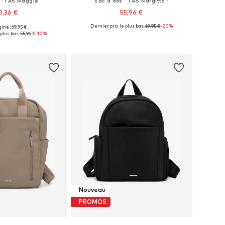
s 'TAS Maggie'
Sac à dos ' TAS Margitta '
0,36 €
55,96 €
Dernier prix le plus bas :
69,95 €
-20%
gine : 69,95 €
onibles: One Size
Tailles disponibles: One Size
plus bas :
55,96 €
-10%
r au panier
Ajouter au panier
Nouveau
PROMOS