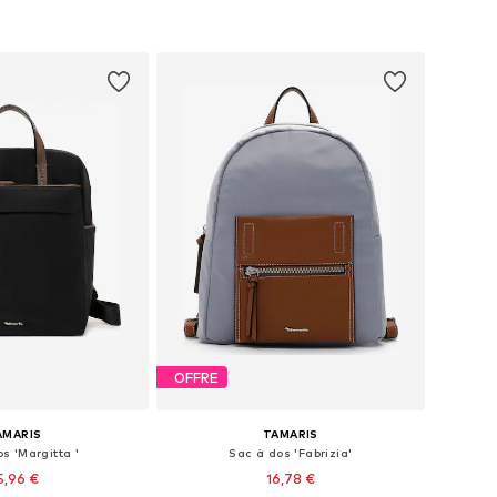
r au panier
Ajouter au panier
OFFRE
AMARIS
TAMARIS
s 'Margitta '
Sac à dos 'Fabrizia'
5,96 €
16,78 €