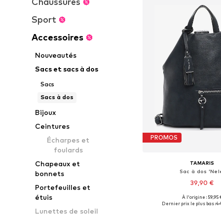
Chaussures
Sport
Accessoires
Nouveautés
Sacs et sacs à dos
Sacs
Sacs à dos
Bijoux
Ceintures
PROMOS
Écharpes et
foulards
Chapeaux et
TAMARIS
Sac à dos 'Nel
bonnets
39,90 €
Portefeuilles et
étuis
+
4
À l'origine : 59,95 
Tailles disponibles: 
Dernier prix le plus bas :
44
Lunettes de soleil
Ajouter au pa