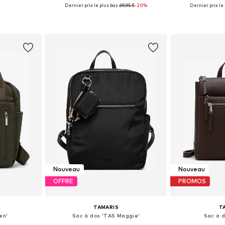
Dernier prix le plus bas :
69,95 €
-20%
Dernier prix le 
One Size
Tailles disponibles: One Size
Tailles disp
nier
Ajouter au panier
Ajoute
Nouveau
Nouveau
OFFRE
PROMOS
TAMARIS
T
en'
Sac à dos 'TAS Maggie'
Sac à d