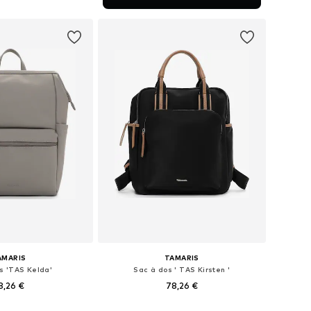
r au panier
AMARIS
TAMARIS
s 'TAS Kelda'
Sac à dos ' TAS Kirsten '
8,26 €
78,26 €
onibles: One Size
Tailles disponibles: One Size