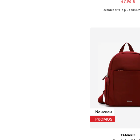
47,96 €
Dernier prix le plus bas :
+
59
2
Tailles disponibles: 
Ajouter au pa
Nouveau
PROMOS
TAMARIS