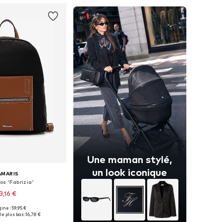
Une maman stylé,
un look iconique
AMARIS
os 'Fabrizia'
3,16 €
+
3
gine : 59,95 €
onibles: One Size
le plus bas :
16,78 €