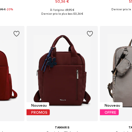
50,36 €
5
,95 €
-20%
Dernier prix le 
À l'origine : 69,95 €
One Size
Tailles disponibles: One Size
Tailles disp
Dernier prix le plus bas :
50,36 €
nier
Ajouter au panier
Ajoute
Nouveau
Nouveau
PROMOS
OFFRE
TAMARIS
T