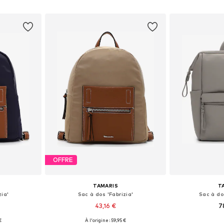
nier
Ajouter au panier
Ajoute
OFFRE
TAMARIS
T
zia'
Sac à dos 'Fabrizia'
Sac à do
43,16 €
7
+
3
€
À l'origine : 59,95 €
One Size
Tailles disponibles: One Size
Tailles disp