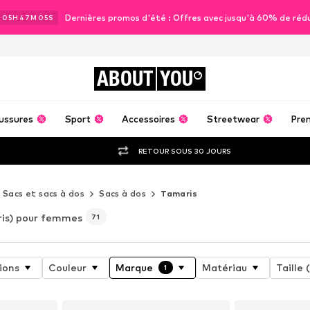
Dernières promos d'été : Offres avec jusqu'à 60% de réd
J
05
H
47
M
03
S
ABOUT
YOU
ussures
Sport
Accessoires
Streetwear
Pre
RETOUR SOUS 30 JOURS
Sacs et sacs à dos
Sacs à dos
Tamaris
is) pour femmes
71
ions
Couleur
Marque
Matériau
Taille 
1