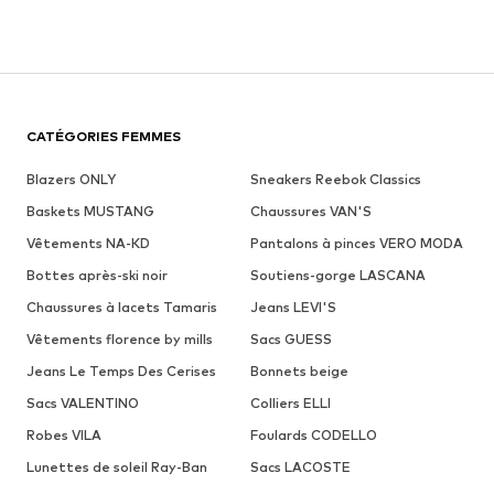
CATÉGORIES FEMMES
Blazers ONLY
Sneakers Reebok Classics
Baskets MUSTANG
Chaussures VAN'S
Vêtements NA-KD
Pantalons à pinces VERO MODA
Bottes après-ski noir
Soutiens-gorge LASCANA
Chaussures à lacets Tamaris
Jeans LEVI'S
Vêtements florence by mills
Sacs GUESS
Jeans Le Temps Des Cerises
Bonnets beige
Sacs VALENTINO
Colliers ELLI
Robes VILA
Foulards CODELLO
Lunettes de soleil Ray-Ban
Sacs LACOSTE