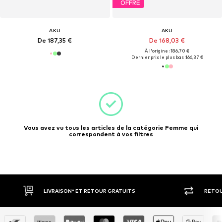
OFFRE
AKU
AKU
De 187,35 €
De 168,03 €
À l'origine : 186,70 €
Dernier prix le plus bas :
166,37 €
Vous avez vu tous les articles de la catégorie Femme qui
correspondent à vos filtres
LIVRAISON* ET RETOUR GRATUITS
RETOU