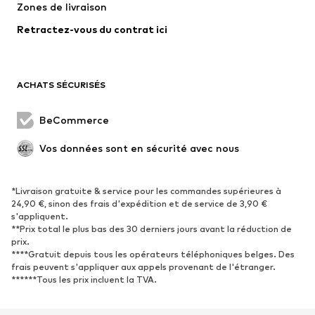
Zones de livraison
Lingerie
Blouses et tuniques
Retractez-vous du contrat ici
Manteaux
Jupes
Maillots de bain
Sweats
Blazers
Combinaisons et salopettes
ACHATS SÉCURISÉS
Grandes tailles
Maternité
Occasions spéciales
Exclusif
BeCommerce
Remise à neuf
Vos données sont en sécurité avec nous
CHAUSSURES
*Livraison gratuite & service pour les commandes supérieures à
Nouveautés
Tendance
24,90 €, sinon des frais d'expédition et de service de 3,90 €
Baskets
Bottines
s'appliquent.
**Prix total le plus bas des 30 derniers jours avant la réduction de
Escarpins et talons hauts
Bottes
prix.
****Gratuit depuis tous les opérateurs téléphoniques belges. Des
Sandales
Chaussures basses
frais peuvent s'appliquer aux appels provenant de l'étranger.
Chaussures de sport
Ballerines
******Tous les prix incluent la TVA.
Mules
Chaussons