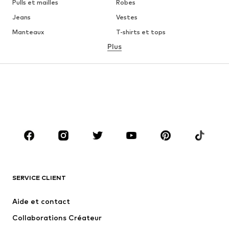
Pulls et mailles
Robes
Jeans
Vestes
Manteaux
T-shirts et tops
Plus
Pantalons
Lingerie
Jupes
Blouses et tuniques
Sweats
Blazers
Maillots de bain
Combinaisons et salopettes
Grandes tailles
Maternité
Chaussures
Sport
Accessoires
Premium
VÊTEMENTS
SERVICE CLIENT
Nouveautés
Tendance
Robes
Jeans
Aide et contact
T-shirts et tops
Pantalons
Collaborations Créateur
Vestes
Pulls et mailles