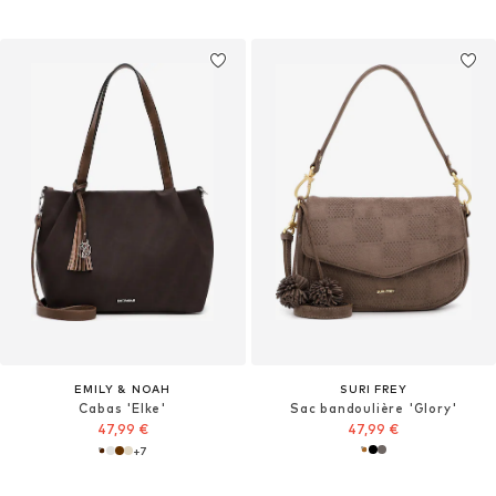
EMILY & NOAH
SURI FREY
Cabas 'Elke'
Sac bandoulière 'Glory'
47,99 €
47,99 €
+
7