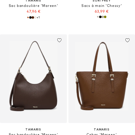
TAMARIS
SURI FREY
Sac bandoulière 'Mareen'
Sacs à main 'Chessy'
47,96 €
63,99 €
+
1
TAMARIS
TAMARIS
Sac bandoulière 'Mareen'
Cabas 'Mareen'