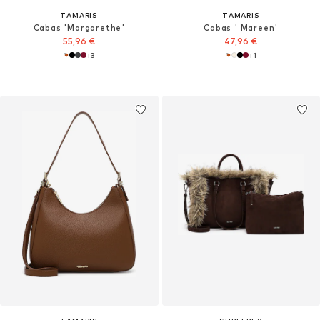
TAMARIS
TAMARIS
Cabas 'Margarethe'
Cabas ' Mareen'
55,96 €
47,96 €
+
3
+
1