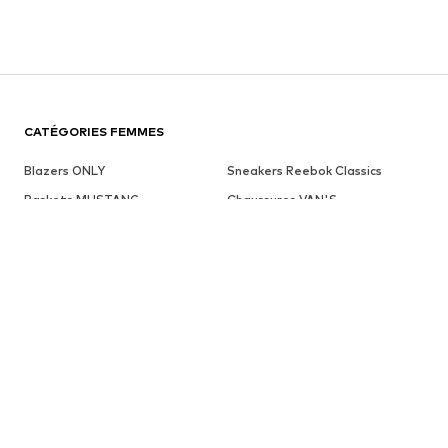
CATÉGORIES FEMMES
Blazers ONLY
Sneakers Reebok Classics
Baskets MUSTANG
Chaussures VAN'S
Vêtements NA-KD
Pantalons à pinces VERO MODA
Bottes après-ski noir
Soutiens-gorge LASCANA
Chaussures à lacets Tamaris
Jeans LEVI'S
Vêtements florence by mills
Sacs GUESS
Jeans Le Temps Des Cerises
Bonnets beige
Sacs VALENTINO
Colliers ELLI
Robes VILA
Foulards CODELLO
Lunettes de soleil Ray-Ban
Sacs LACOSTE