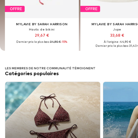
OFFRE
OFFRE
OFFRE
OFFRE
MYLAVIE BY SARAH HARRISON
MYLAVIE BY SARAH HARRISON
MYLAVIE BY SARAH HARRI
MYLAVIE BY SARAH HARRI
Hauts de bikini
Hauts de bikini
Jupe
Jupe
29,67 €
29,67 €
33,68 €
33,68 €
Dernier prix le plus bas :
Dernier prix le plus bas :
34,90 €
34,90 €
-15%
-15%
À l'origine : 44,90 €
À l'origine : 44,90 €
Dernier prix le plus bas :
Dernier prix le plus bas :
31,43 
31,43 
LES MEMBRES DE NOTRE COMMUNAUTÉ TÉMOIGNENT
Catégories populaires