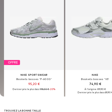
OFFRE
OFFRE
NIKE SPORTSWEAR
NIKE SPORTSWEAR
NIKE
NIKE
Baskets basses 'P-6000'
Baskets basses 'P-6000'
Baskets basses 'V5'
Baskets basses 'V5'
95,20 €
95,20 €
74,90 €
74,90 €
Dernier prix le plus bas :
Dernier prix le plus bas :
119,00 €
119,00 €
-20%
-20%
À l'origine : 89,90 €
À l'origine : 89,90 €
Dernier prix le plus bas :
Dernier prix le plus bas :
69,90 
69,90 
TROUVEZ LA BONNE TAILLE