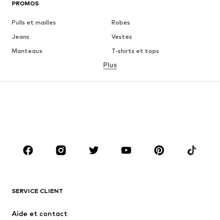
PROMOS
Pulls et mailles
Robes
Jeans
Vestes
Manteaux
T-shirts et tops
Plus
Pantalons
Lingerie
Jupes
Blouses et tuniques
Sweats
Blazers
Maillots de bain
Combinaisons et salopettes
Grandes tailles
Maternité
Chaussures
Sport
Accessoires
Premium
VÊTEMENTS
SERVICE CLIENT
Nouveautés
Tendance
Robes
Jeans
Aide et contact