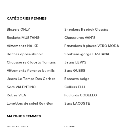
CATÉGORIES FEMMES
Blazers ONLY
Sneakers Reebok Classics
Baskets MUSTANG
Chaussures VAN'S
Vêtements NA-KD
Pantalons à pinces VERO MODA
Bottes après-ski noir
Soutiens-gorge LASCANA
Chaussures à lacets Tamaris
Jeans LEVI'S
Vêtements florence by mills
Sacs GUESS
Jeans Le Temps Des Cerises
Bonnets beige
Sacs VALENTINO
Colliers ELLI
Robes VILA
Foulards CODELLO
Lunettes de soleil Ray-Ban
Sacs LACOSTE
MARQUES FEMMES