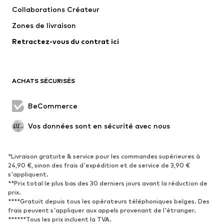
T-shirts et tops
Pantalons
Collaborations Créateur
Vestes
Pulls et mailles
Zones de livraison
Lingerie
Blouses et tuniques
Retractez-vous du contrat ici
Manteaux
Jupes
Maillots de bain
Sweats
Blazers
Combinaisons et salopettes
ACHATS SÉCURISÉS
Grandes tailles
Maternité
Occasions spéciales
Exclusif
BeCommerce
Remise à neuf
Vos données sont en sécurité avec nous
CHAUSSURES
*Livraison gratuite & service pour les commandes supérieures à
Nouveautés
Tendance
24,90 €, sinon des frais d'expédition et de service de 3,90 €
Baskets
Bottines
s'appliquent.
**Prix total le plus bas des 30 derniers jours avant la réduction de
Escarpins et talons hauts
Bottes
prix.
****Gratuit depuis tous les opérateurs téléphoniques belges. Des
Sandales
Chaussures basses
frais peuvent s'appliquer aux appels provenant de l'étranger.
Chaussures de sport
Ballerines
******Tous les prix incluent la TVA.