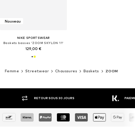
Nouveau
NIKE SPORTSWEAR
Baskets basses 'ZOOM SKYLON 11'
129,00 €
Femme
Streetwear
Chaussures
Baskets
ZOOM
RETOUR SOUS 30 JOURS
PAIEM