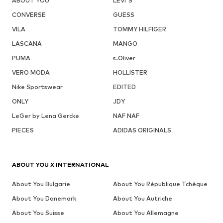
ABOUT YOU
LEVI'S
CONVERSE
GUESS
VILA
TOMMY HILFIGER
LASCANA
MANGO
PUMA
s.Oliver
VERO MODA
HOLLISTER
Nike Sportswear
EDITED
ONLY
JDY
LeGer by Lena Gercke
NAF NAF
PIECES
ADIDAS ORIGINALS
ABOUT YOU X INTERNATIONAL
About You Bulgarie
About You République Tchèque
About You Danemark
About You Autriche
About You Suisse
About You Allemagne