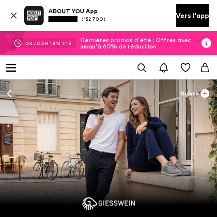
ABOUT YOU App
Vers l'app
(152 700)
Dernières promos d'été : Offres avec
03
J
03
H
18
M
18
S
jusqu'à 60% de réduction
Suivre