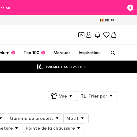
uction
BE
FR
mium
Top 100
Marques
Inspiration
PAIEMENT SUR FACTURE
Vue
Trier par
Gamme de produits
Motif
meture
Pointe de la chaussure