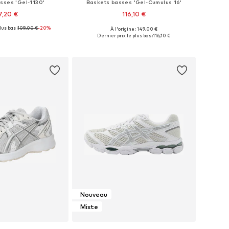
sses 'Gel-1130'
Baskets basses 'Gel-Cumulus 16'
7,20 €
116,10 €
lus bas :
109,00 €
-20%
+
1
À l'origine : 149,00 €
 plusieurs tailles
Disponible en plusieurs tailles
Dernier prix le plus bas :
116,10 €
r au panier
Ajouter au panier
Nouveau
Mixte