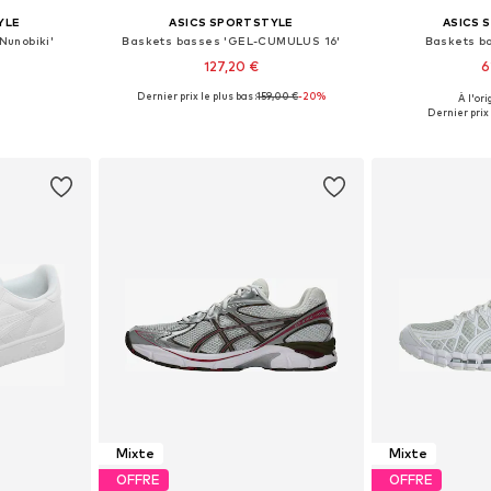
YLE
ASICS SPORTSTYLE
ASICS 
Nunobiki'
Baskets basses 'GEL-CUMULUS 16'
Baskets b
127,20 €
6
Dernier prix le plus bas :
159,00 €
-20%
À l'ori
 tailles
Disponible en plusieurs tailles
Disponible en
Dernier prix 
nier
Ajouter au panier
Ajoute
Mixte
Mixte
OFFRE
OFFRE