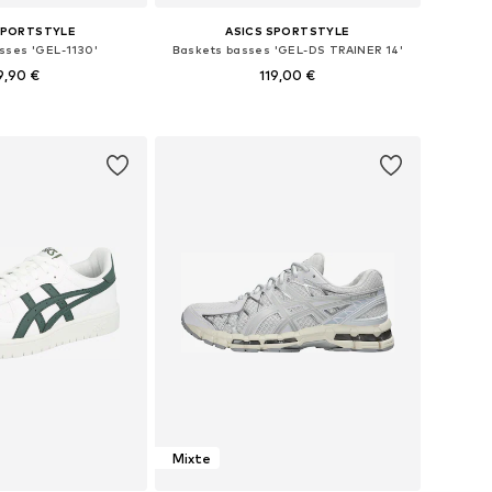
SPORTSTYLE
ASICS SPORTSTYLE
sses 'GEL-1130'
Baskets basses 'GEL-DS TRAINER 14'
9,90 €
119,00 €
+
2
 plusieurs tailles
Disponible en plusieurs tailles
r au panier
Ajouter au panier
Mixte