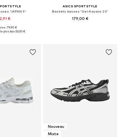
SPORTSTYLE
ASICS SPORTSTYLE
asses 'JAPAN S'
Baskets basses 'Gel-Kayano 20'
2,91 €
179,00 €
+
2
gine : 79,90 €
 plusieurs tailles
Disponible en plusieurs tailles
le plus bas :
55,93 €
r au panier
Ajouter au panier
Nouveau
Mixte