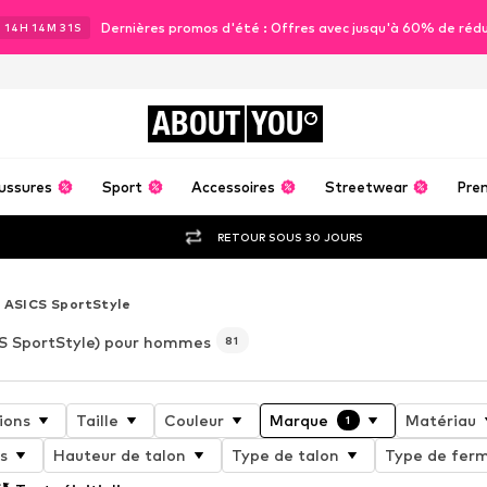
Dernières promos d'été : Offres avec jusqu'à 60% de réd
J
14
H
14
M
30
S
ABOUT
YOU
ussures
Sport
Accessoires
Streetwear
Pre
RETOUR SOUS 30 JOURS
ASICS SportStyle
S SportStyle) pour hommes
81
ions
Taille
Couleur
Marque
Matériau
1
s
Hauteur de talon
Type de talon
Type de fer