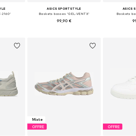
YLE
ASICS SPORTSTYLE
ASICS 
-2160'
Baskets basses 'GEL-VENTX'
Baskets ba
99,90 €
9
 tailles
Disponible en plusieurs tailles
Disponible en
nier
Ajouter au panier
Ajoute
Mixte
OFFRE
OFFRE