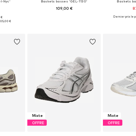
l-Nyc'
Baskets basses 'GEL-1130'
Baskets ba
109,00 €
8
Dernier prix le p
 €
 tailles
Disponible en plusieurs tailles
Disponible en
105,00 €
nier
Ajouter au panier
Ajoute
Mixte
Mixte
OFFRE
OFFRE