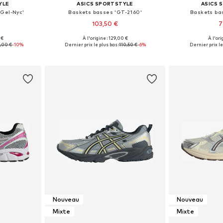
YLE
ASICS SPORTSTYLE
ASICS 
'Gel-Nyc'
Baskets basses 'GT-2160'
Baskets ba
103,50 €
7
+
5
 €
À l'origine : 129,00 €
À l'ori
 tailles
Disponible en plusieurs tailles
Disponible en
,00 €
-10%
Dernier prix le plus bas :
110,50 €
-6%
Dernier prix le
nier
Ajouter au panier
Ajoute
Nouveau
Nouveau
Mixte
Mixte