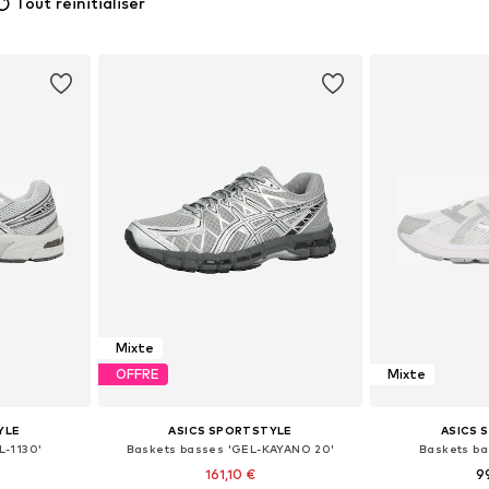
Tout réinitialiser
Mixte
OFFRE
Mixte
YLE
ASICS SPORTSTYLE
ASICS 
L-1130'
Baskets basses 'GEL-KAYANO 20'
Baskets ba
161,10 €
9