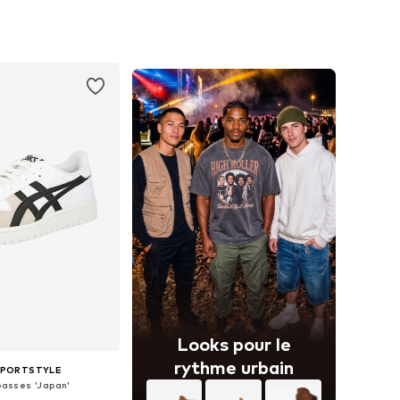
+
2
+
2
 plusieurs tailles
Disponible en plusieurs tailles
r au panier
Ajouter au panier
Looks pour le
rythme urbain
SPORTSTYLE
basses 'Japan'