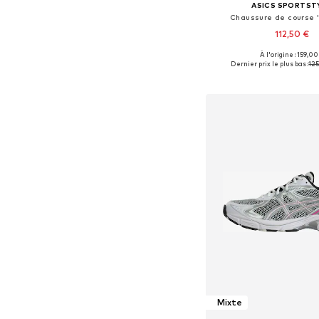
ASICS SPORTST
Chaussure de course 
112,50 €
À l'origine : 159,00
Disponible en plusieurs
Dernier prix le plus bas :
125
Ajouter au pa
Mixte