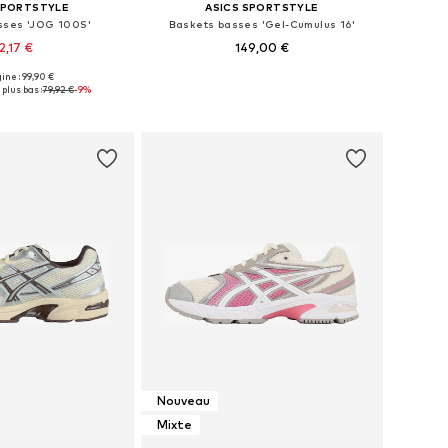
SPORTSTYLE
ASICS SPORTSTYLE
sses 'JOG 100S'
Baskets basses 'Gel-Cumulus 16'
2,17 €
149,00 €
+
1
gine : 99,90 €
 plusieurs tailles
Disponible en plusieurs tailles
 plus bas :
79,92 €
-9%
r au panier
Ajouter au panier
Nouveau
Mixte