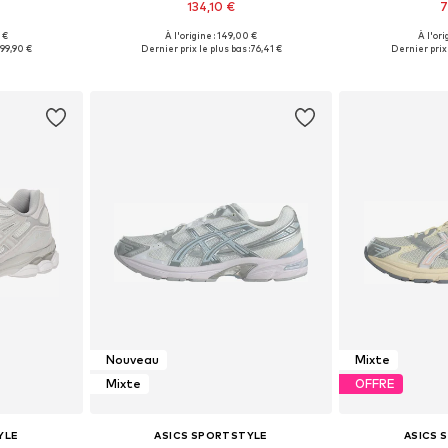
134,10 €
7
+
1
 €
À l'origine : 149,00 €
À l'ori
 tailles
Disponible en plusieurs tailles
Disponible en
:
99,90 €
Dernier prix le plus bas :
76,41 €
Dernier prix 
nier
Ajouter au panier
Ajoute
Nouveau
Mixte
Mixte
OFFRE
YLE
ASICS SPORTSTYLE
ASICS 