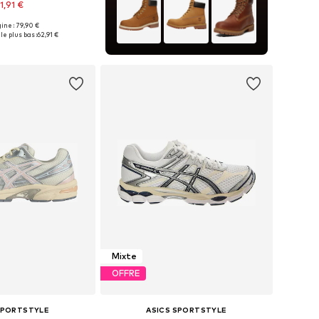
1,91 €
gine : 79,90 €
 plusieurs tailles
le plus bas :
62,91 €
r au panier
Mixte
OFFRE
SPORTSTYLE
ASICS SPORTSTYLE