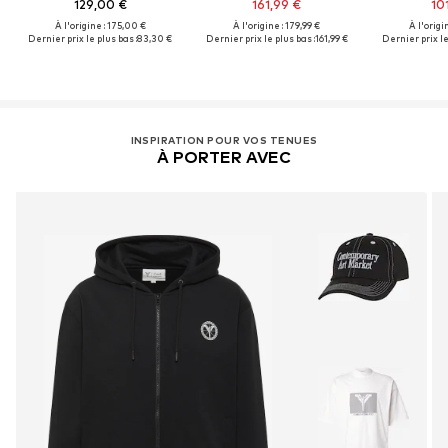
129,00 €
161,99 €
10
À l'origine : 175,00 €
À l'origine : 179,99 €
À l'origi
Dernier prix le plus bas :
83,30 €
Dernier prix le plus bas :
161,99 €
Dernier prix le
INSPIRATION POUR VOS TENUES
À PORTER AVEC