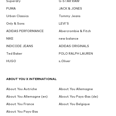
Superdry
G-STAR RAW
PUMA
JACK & JONES
Urban Classics
Tommy Jeans
Only & Sons
LEVI'S
ADIDAS PERFORMANCE
Abercrombie & Fitch
NIKE
new balance
INDICODE JEANS
ADIDAS ORIGINALS
Ted Baker
POLO RALPH LAUREN
HUGO
s.Oliver
ABOUT YOU X INTERNATIONAL
About You Autriche
About You Allemagne
About You Allemagne (en)
About You Pays-Bas (de)
About You France
About You Belgique
About You Pays-Bas