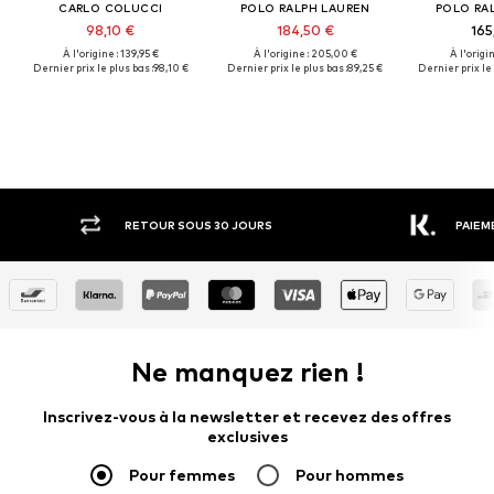
CARLO COLUCCI
POLO RALPH LAUREN
POLO RA
98,10 €
184,50 €
165
À l'origine : 139,95 €
À l'origine : 205,00 €
À l'origi
Dernier prix le plus bas :
98,10 €
Dernier prix le plus bas :
89,25 €
Dernier prix le 
RETOUR SOUS 30 JOURS
PAIEM
Ne manquez rien !
Inscrivez-vous à la newsletter et recevez des offres
exclusives
Pour femmes
Pour hommes