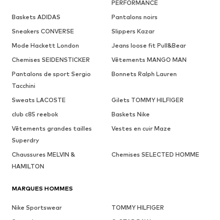
PERFORMANCE
Baskets ADIDAS
Pantalons noirs
Sneakers CONVERSE
Slippers Kazar
Mode Hackett London
Jeans loose fit Pull&Bear
Chemises SEIDENSTICKER
Vêtements MANGO MAN
Pantalons de sport Sergio
Bonnets Ralph Lauren
Tacchini
Sweats LACOSTE
Gilets TOMMY HILFIGER
club c85 reebok
Baskets Nike
Vêtements grandes tailles
Vestes en cuir Maze
Superdry
Chaussures MELVIN &
Chemises SELECTED HOMME
HAMILTON
MARQUES HOMMES
Nike Sportswear
TOMMY HILFIGER