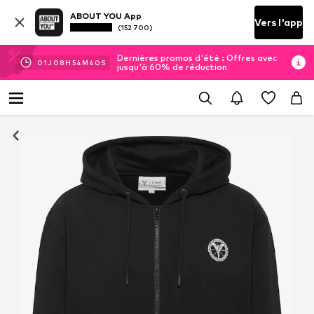
ABOUT YOU App
Vers l'app
(152 700)
Dernières promos d'été : Offres avec
01
J
08
H
54
M
40
S
jusqu'à 60% de réduction