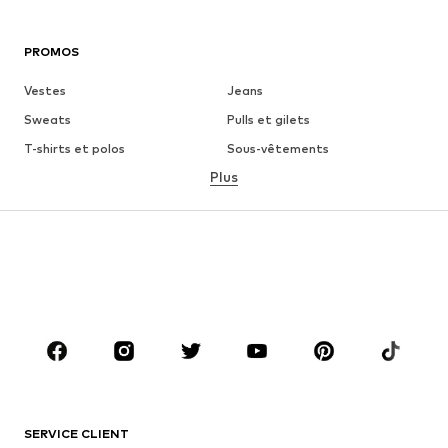
PROMOS
Vestes
Jeans
Sweats
Pulls et gilets
T-shirts et polos
Sous-vêtements
Plus
Pantalons
Chemises
Manteaux
Costumes et vestes de
costumes
Maillots de bain
Grandes tailles
Chaussures
Sport
Accessoires
Premium
VÊTEMENTS
Nouveautés
Tendance
T-shirts et polos
Jeans
SERVICE CLIENT