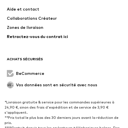
Vestes
Sweats
Aide et contact
Pantalons
Chemises
Collaborations Créateur
Sous-vêtements
Pulls et gilets
Zones de livraison
Costumes et vestes classiques
Manteaux
Retractez-vous du contrat ici
Maillots de bain
Grandes tailles
Occasions spéciales
Exclusif
Remise à neuf
ACHATS SÉCURISÉS
CHAUSSURES
BeCommerce
Nouveautés
Tendance
Vos données sont en sécurité avec nous
Boots et bottes
Baskets
Chaussures basses
Chaussures de sport
Chaussures ouvertes
Exclusif
*Livraison gratuite & service pour les commandes supérieures à
24,90 €, sinon des frais d'expédition et de service de 3,90 €
s'appliquent.
SPORT
**Prix total le plus bas des 30 derniers jours avant la réduction de
prix.
Vêtements de sport
Disciplines sportives
****Gratuit depuis tous les opérateurs téléphoniques belges. Des