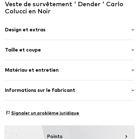
Veste de survêtement ' Dender ' Carlo
Colucci en Noir
Design et extras
Imprimé logo
Taille et coupe
Molleton
À capuche
Longueur des manches : Manches longues
Matériau et entretien
Coupe : Coupe normale
Numéro d'article.
CC-C3823-20-XS
Matériau supérieur : 100% Coton
Informations sur le fabricant
Pays d'origine : Inde
Mark Seven Fashion herren moden gmbH & Co.KG
Kyllmannweg 7
Signaler un problème juridique
42699 Solingen
DE
info@mark-seven.de
Points