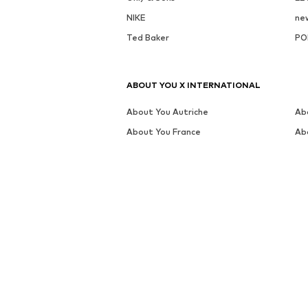
NIKE
ne
Ted Baker
PO
ABOUT YOU X INTERNATIONAL
About You Autriche
Ab
About You France
Ab