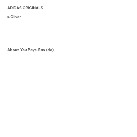
ADIDAS ORIGINALS
s.Oliver
About You Pays-Bas (de)
ATS SÉCURISÉS
BeCommerce
Vos données sont en sécurité avec 
nous