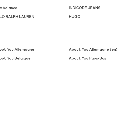
w balance
INDICODE JEANS
LO RALPH LAUREN
HUGO
out You Allemagne
About You Allemagne (en)
out You Belgique
About You Pays-Bas
SERVICE CLIENT
ACH
Aide et contact
Collaborations Créateur
Zones de livraison