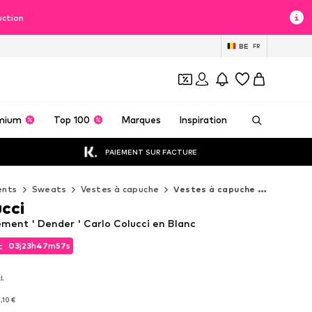
uction
BE
FR
mium
Top 100
Marques
Inspiration
PAIEMENT SUR FACTURE
ents
Sweats
Vestes à capuche
Vestes à capuche Carlo Colucci
cci
ement ' Dender ' Carlo Colucci en Blanc
03
j
23
h
47
m
56
s
t
03
j
23
h
47
m
56
s
t
l.
l.
,10 €
,10 €