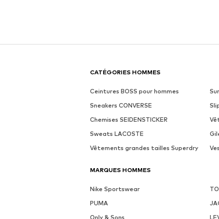
CATÉGORIES HOMMES
Ceintures BOSS pour hommes
Su
Sneakers CONVERSE
Sl
Chemises SEIDENSTICKER
Vê
Sweats LACOSTE
Gi
Vêtements grandes tailles Superdry
Ve
MARQUES HOMMES
Nike Sportswear
TO
PUMA
JA
Only & Sons
LE