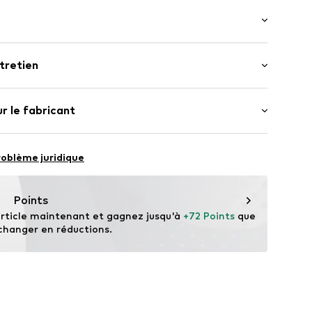
 manches : Manches longues
tretien
e normale
.
CC-C3823-59-S
eur : 100% Coton
r le fabricant
Inde
hion herren moden gmbH & Co.KG
roblème juridique
n.de
Points
rticle maintenant et gagnez jusqu'à 
+72 Points
 que 
changer en réductions.