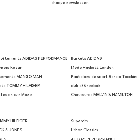
chaque newsletter.
rvêtements ADIDAS PERFORMANCE
Baskets ADIDAS
ippers Kazar
Mode Hackett London
tements MANGO MAN
Pantalons de sport Sergio Tacchini
lets TOMMY HILFIGER
club c85 reebok
stes en cuir Maze
Chaussures MELVIN & HAMILTON
MMY HILFIGER
Superdry
CK & JONES
Urban Classics
VI'S
ADIDAS PERFORMANCE