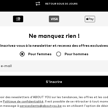
RETOUR SOUS 30 JOURS
Ne manquez rien !
Inscrivez-vous à la newsletter et recevez des offres exclusives
Pour femmes
Pour hommes
 e-mail
S'inscrire
voir des newsletters d'ABOUT YOU sur les tendances, les offres et les co
re
Politique de confidentialité
. Il est possible de se rétracter à tout mom
 un message à
serviceclients@aboutyou.be
ou en utilisant l'option de désin