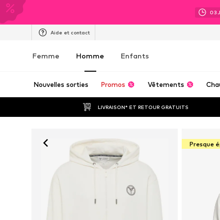
03
Aide et contact
Femme
Homme
Enfants
Nouvelles sorties
Promos
Vêtements
Cha
LIVRAISON* ET RETOUR GRATUITS
Presque é