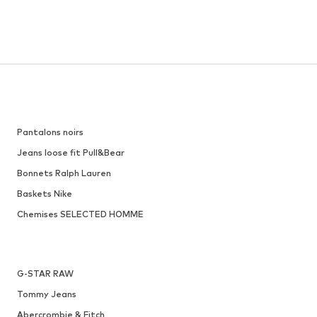
Pantalons noirs
Jeans loose fit Pull&Bear
Bonnets Ralph Lauren
Baskets Nike
Chemises SELECTED HOMME
G-STAR RAW
Tommy Jeans
Abercrombie & Fitch