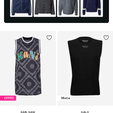
OFFRE
Mixte
KARL KANI
HALO