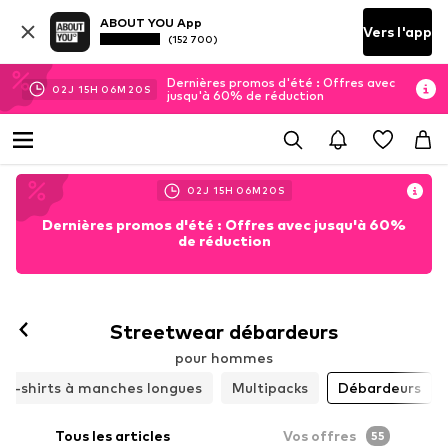
ABOUT YOU App
Vers l'app
(152 700)
Dernières promos d'été : Offres avec
02
J
15
H
06
M
18
S
jusqu'à 60% de réduction
02
J
15
H
06
M
18
S
Dernières promos d'été : Offres avec jusqu'à 60%
de réduction
Streetwear débardeurs
pour hommes
T-shirts à manches longues
Multipacks
Débardeurs
Tous les articles
Vos offres
55