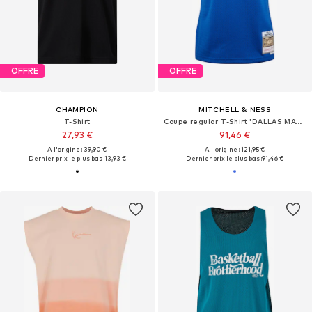
OFFRE
OFFRE
CHAMPION
MITCHELL & NESS
T-Shirt
Coupe regular T-Shirt 'DALLAS MAVERICKS'
27,93 €
91,46 €
À l'origine : 39,90 €
À l'origine : 121,95 €
Dernier prix le plus bas :
13,93 €
Dernier prix le plus bas :
91,46 €