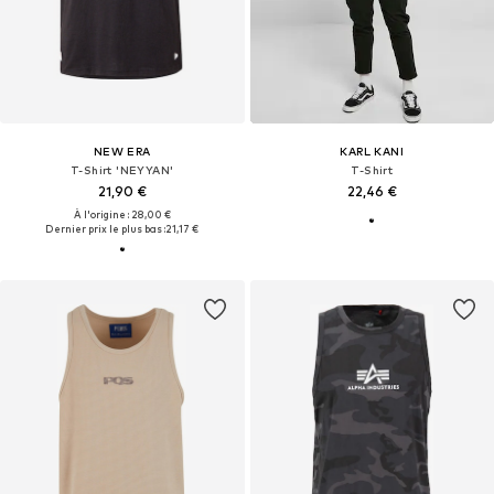
NEW ERA
KARL KANI
T-Shirt 'NEYYAN'
T-Shirt
21,90 €
22,46 €
À l'origine : 28,00 €
Dernier prix le plus bas :
21,17 €