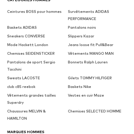
Ceintures BOSS pour hommes
Survêtements ADIDAS
PERFORMANCE
Baskets ADIDAS
Pantalons noirs
Sneakers CONVERSE
Slippers Kazar
Mode Hackett London
Jeans loose fit Pull&Bear
Chemises SEIDENSTICKER
Vêtements MANGO MAN
Pantalons de sport Sergio
Bonnets Ralph Lauren
Tacchini
Sweats LACOSTE
Gilets TOMMY HILFIGER
club c85 reebok
Baskets Nike
Vêtements grandes tailles
Vestes en cuir Maze
Superdry
Chaussures MELVIN &
Chemises SELECTED HOMME
HAMILTON
MARQUES HOMMES