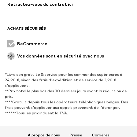
Retractez-vous du contrat ici
Maillots de bain
Grandes tailles
Occasions spéciales
Exclusif
Remise à neuf
ACHATS SÉCURISÉS
CHAUSSURES
BeCommerce
Nouveautés
Tendance
Vos données sont en sécurité avec nous
Boots et bottes
Baskets
Chaussures basses
Chaussures de sport
Chaussures ouvertes
Exclusif
*Livraison gratuite & service pour les commandes supérieures à
24,90 €, sinon des frais d'expédition et de service de 3,90 €
s'appliquent.
SPORT
**Prix total le plus bas des 30 derniers jours avant la réduction de
prix.
Vêtements de sport
Disciplines sportives
****Gratuit depuis tous les opérateurs téléphoniques belges. Des
frais peuvent s'appliquer aux appels provenant de l'étranger.
Chaussures de sport
Sacs à dos et sacs de sport
******Tous les prix incluent la TVA.
Accessoires de sport
Matériel de sport
Fanzone
À propos de nous
Presse
Carrières