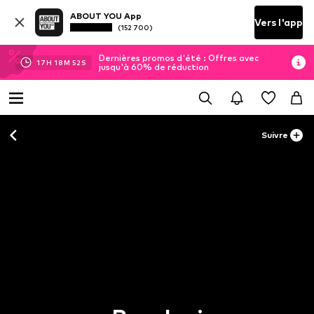
ABOUT YOU App
Vers l'app
(152 700)
Dernières promos d'été : Offres avec
17
H
18
M
52
S
jusqu'à 60% de réduction
Suivre