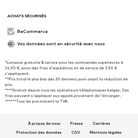
Occasions spéciales
Exclusif
Remise à neuf
ACHATS SÉCURISÉS
CHAUSSURES
BeCommerce
Nouveautés
Tendance
Vos données sont en sécurité avec nous
Boots et bottes
Baskets
Chaussures basses
Chaussures de sport
Chaussures ouvertes
Exclusif
*Livraison gratuite & service pour les commandes supérieures à
24,90 €, sinon des frais d'expédition et de service de 3,90 €
s'appliquent.
SPORT
**Prix total le plus bas des 30 derniers jours avant la réduction de
prix.
Vêtements de sport
Disciplines sportives
****Gratuit depuis tous les opérateurs téléphoniques belges. Des
frais peuvent s'appliquer aux appels provenant de l'étranger.
Chaussures de sport
Sacs à dos et sacs de sport
******Tous les prix incluent la TVA.
Accessoires de sport
Matériel de sport
Fanzone
À propos de nous
Presse
Carrières
ACCESSOIRES
Protection des données
CGV
Mentions légales