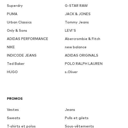
Superdry
G-STAR RAW
PUMA
JACK & JONES
Urban Classics
Tommy Jeans
Only & Sons
LEVI'S
ADIDAS PERFORMANCE
Abercrombie & Fitch
NIKE
new balance
INDICODE JEANS
ADIDAS ORIGINALS
Ted Baker
POLO RALPH LAUREN
HUGO
s.Oliver
PROMOS
Vestes
Jeans
Sweats
Pulls et gilets
T-shirts et polos
Sous-vêtements