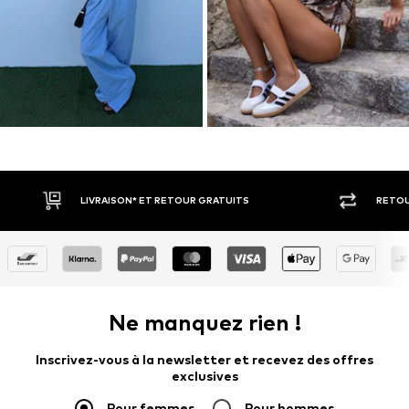
RETOUR SOUS 30 JOURS
PAIEM
Ne manquez rien !
Inscrivez-vous à la newsletter et recevez des offres
exclusives
Pour femmes
Pour hommes