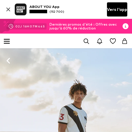
ABOUT YOU App
Vers l'app
(152 700)
Dernières promos d'été : Offres avec
02
J
16
H
07
M
44
S
jusqu'à 60% de réduction