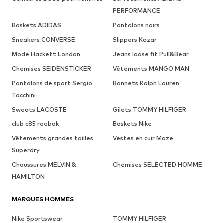
PERFORMANCE
Baskets ADIDAS
Pantalons noirs
Sneakers CONVERSE
Slippers Kazar
Mode Hackett London
Jeans loose fit Pull&Bear
Chemises SEIDENSTICKER
Vêtements MANGO MAN
Pantalons de sport Sergio
Bonnets Ralph Lauren
Tacchini
Sweats LACOSTE
Gilets TOMMY HILFIGER
club c85 reebok
Baskets Nike
Vêtements grandes tailles
Vestes en cuir Maze
Superdry
Chaussures MELVIN &
Chemises SELECTED HOMME
HAMILTON
MARQUES HOMMES
Nike Sportswear
TOMMY HILFIGER