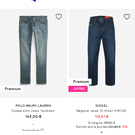
Premium
Premium
OFFRE
POLO RALPH LAUREN
DIESEL
Coupe slim Jean 'Sullivan'
Regular Jean 'D-Viker 09C03'
149,00 €
112,41 €
À l'origine : 189,90 €
Dernier prix le plus bas :
124,90 €
-10%