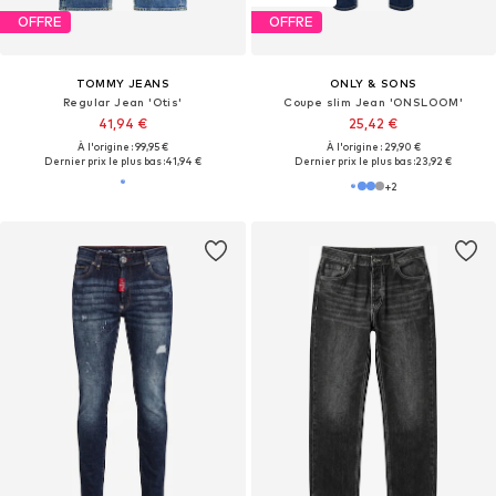
OFFRE
OFFRE
TOMMY JEANS
ONLY & SONS
Regular Jean 'Otis'
Coupe slim Jean 'ONSLOOM'
41,94 €
25,42 €
À l'origine : 99,95 €
À l'origine : 29,90 €
Dernier prix le plus bas :
41,94 €
Dernier prix le plus bas :
23,92 €
+
2