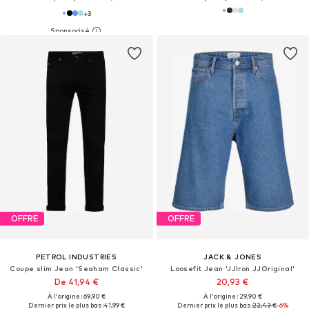
+
3
OFFRE
OFFRE
PETROL INDUSTRIES
JACK & JONES
Coupe slim Jean 'Seaham Classic'
Loosefit Jean 'JJIron JJOriginal'
De 41,94 €
20,93 €
À l'origine : 69,90 €
À l'origine : 29,90 €
Dernier prix le plus bas :
41,99 €
Dernier prix le plus bas :
22,43 €
-6%