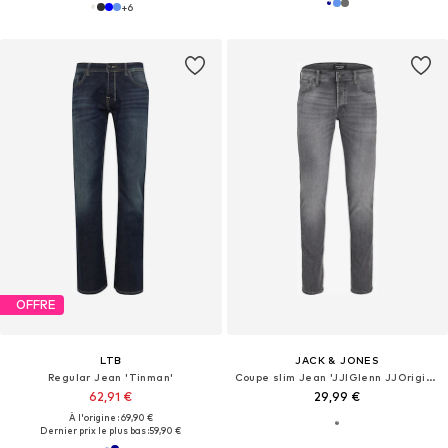
+
6
OFFRE
LTB
JACK & JONES
Regular Jean 'Tinman'
Coupe slim Jean 'JJIGlenn JJOriginal'
62,91 €
29,99 €
À l'origine : 69,90 €
Dernier prix le plus bas :
59,90 €