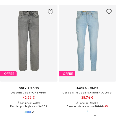
OFFRE
OFFRE
ONLY & SONS
JACK & JONES
Loosefit Jean 'ONSFade'
Coupe slim Jean 'JJIGlenn JJLuke'
42,66 €
28,74 €
À l'origine : 49,90 €
À l'origine : 69,90 €
Dernier prix le plus bas :
34,90 €
Dernier prix le plus bas :
29,94 €
-4%
+
1