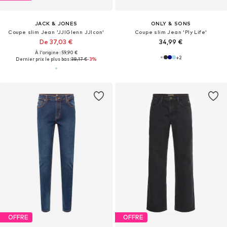
JACK & JONES
ONLY & SONS
Coupe slim Jean 'JJIGlenn JJIcon'
Coupe slim Jean 'Ply Life'
De 37,03 €
34,99 €
À l'origine : 59,90 €
+
2
Dernier prix le plus bas :
38,17 €
-3%
OFFRE
OFFRE