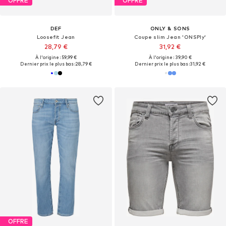
OFFRE
OFFRE
DEF
ONLY & SONS
Loosefit Jean
Coupe slim Jean 'ONSPly'
28,79 €
31,92 €
À l'origine : 59,99 €
À l'origine : 39,90 €
Dernier prix le plus bas :
28,79 €
Dernier prix le plus bas :
31,92 €
OFFRE