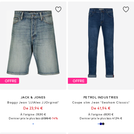
OFFRE
OFFRE
JACK & JONES
PETROL INDUSTRIES
Baggy Jean 'JJIAlex JJOrginal'
Coupe slim Jean 'Seaham Classic'
De 23,94 €
De 41,94 €
À l'origine : 39,90 €
À l'origine : 69,90 €
Dernier prix le plus bas :
27,93 €
-14%
Dernier prix le plus bas :
41,94 €