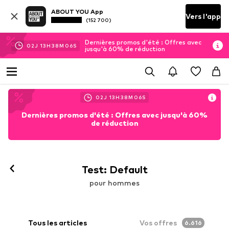
ABOUT YOU App
Vers l'app
(152 700)
Dernières promos d'été : Offres avec
02
J
13
H
38
M
04
S
jusqu'à 60% de réduction
02
J
13
H
38
M
04
S
Dernières promos d'été : Offres avec jusqu'à 60%
de réduction
Test: Default
pour hommes
Tous les articles
Vos offres
6.616