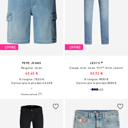
OFFRE
OFFRE
PEPE JEANS
LEVI'S ®
Regular Jean
Coupe slim Jean '511™ Slim Jeans'
43,45 €
63,92 €
À l'origine : 79,00 €
À l'origine : 99,90 €
Dernier prix le plus bas :
43,45 €
Dernier prix le plus bas :
59,93 €
+
32