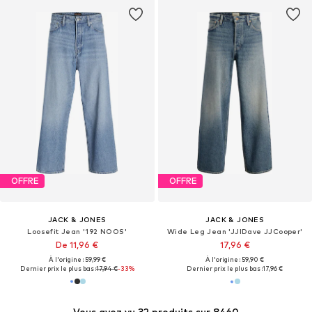
OFFRE
OFFRE
JACK & JONES
JACK & JONES
Loosefit Jean '192 NOOS'
Wide Leg Jean 'JJIDave JJCooper'
De 11,96 €
17,96 €
À l'origine : 59,99 €
À l'origine : 59,90 €
Dernier prix le plus bas :
17,94 €
-33%
Dernier prix le plus bas :
17,96 €
Vous avez vu 32 produits sur 8460