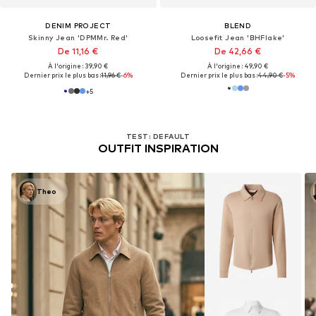
DENIM PROJECT
BLEND
Skinny Jean 'DPMMr. Red'
Loosefit Jean 'BHFlake'
De 11,16 €
De 42,66 €
À l'origine : 39,90 €
À l'origine : 49,90 €
Dernier prix le plus bas :
11,96 €
-6%
Dernier prix le plus bas :
44,90 €
-5%
+
5
TEST: DEFAULT
OUTFIT INSPIRATION
Theo