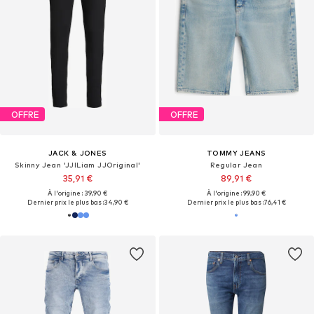
OFFRE
OFFRE
JACK & JONES
TOMMY JEANS
Skinny Jean 'JJILiam JJOriginal'
Regular Jean
35,91 €
89,91 €
À l'origine : 39,90 €
À l'origine : 99,90 €
Dernier prix le plus bas :
34,90 €
Dernier prix le plus bas :
76,41 €