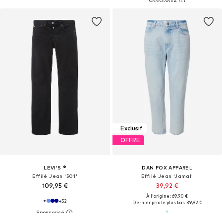
Exclusif
OFFRE
LEVI'S ®
DAN FOX APPAREL
Effilé Jean '501'
Effilé Jean 'Jamal'
109,95 €
39,92 €
À l'origine : 69,90 €
+
52
Dernier prix le plus bas :
39,92 €