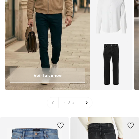
Voir la tenue
1
/
3