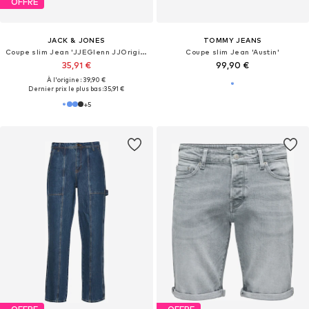
OFFRE
JACK & JONES
TOMMY JEANS
Coupe slim Jean 'JJEGlenn JJOriginal'
Coupe slim Jean 'Austin'
35,91 €
99,90 €
À l'origine : 39,90 €
Dernier prix le plus bas :
35,91 €
+
5