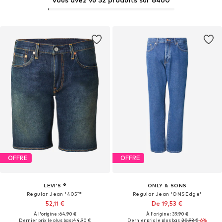
OFFRE
OFFRE
LEVI'S ®
ONLY & SONS
Regular Jean '405™'
Regular Jean 'ONSEdge'
52,11 €
De 19,53 €
À l'origine : 64,90 €
À l'origine : 39,90 €
Dernier prix le plus bas :
44,90 €
Dernier prix le plus bas :
20,93 €
-6%