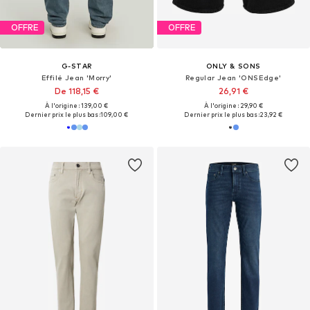
OFFRE
OFFRE
G-STAR
ONLY & SONS
Effilé Jean 'Morry'
Regular Jean 'ONSEdge'
De 118,15 €
26,91 €
À l'origine : 139,00 €
À l'origine : 29,90 €
Dernier prix le plus bas :
109,00 €
Dernier prix le plus bas :
23,92 €