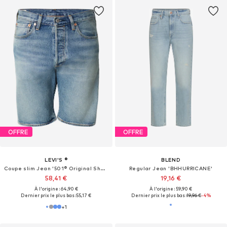
OFFRE
OFFRE
LEVI'S ®
BLEND
Coupe slim Jean '501® Original Shorts'
Regular Jean 'BHHURRICANE'
58,41 €
19,16 €
À l'origine : 64,90 €
À l'origine : 59,90 €
Dernier prix le plus bas :
55,17 €
Dernier prix le plus bas :
19,96 €
-4%
+
1