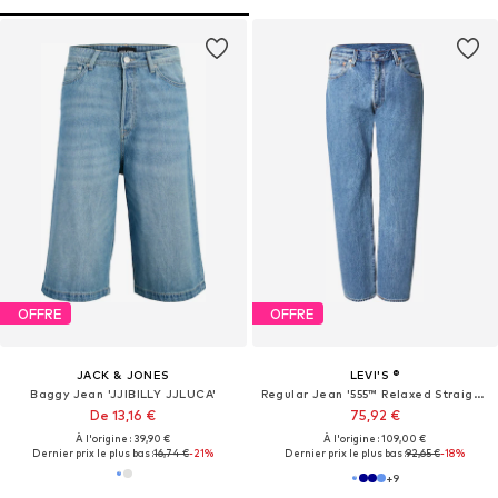
OFFRE
OFFRE
JACK & JONES
LEVI'S ®
Baggy Jean 'JJIBILLY JJLUCA'
Regular Jean '555™ Relaxed Straight Jeans'
De 13,16 €
75,92 €
À l'origine : 39,90 €
À l'origine : 109,00 €
Dernier prix le plus bas :
16,74 €
-21%
Dernier prix le plus bas :
92,65 €
-18%
+
9