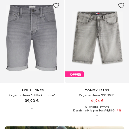
OFFRE
JACK & JONES
TOMMY JEANS
Regular Jean 'JJIRick JJIcon'
Regular Jean 'RONNIE'
39,90 €
41,94 €
À l'origine : 69,90 €
Dernier prix le plus bas :
48,93 €
-14%