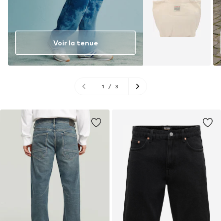
Voir la tenue
1
/
3