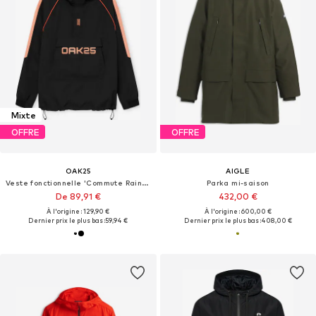
Mixte
OFFRE
OFFRE
OAK25
AIGLE
Veste fonctionnelle 'Commute Rainbreaker'
Parka mi-saison
De 89,91 €
432,00 €
À l'origine : 129,90 €
À l'origine : 600,00 €
Dernier prix le plus bas :
59,94 €
Dernier prix le plus bas :
408,00 €