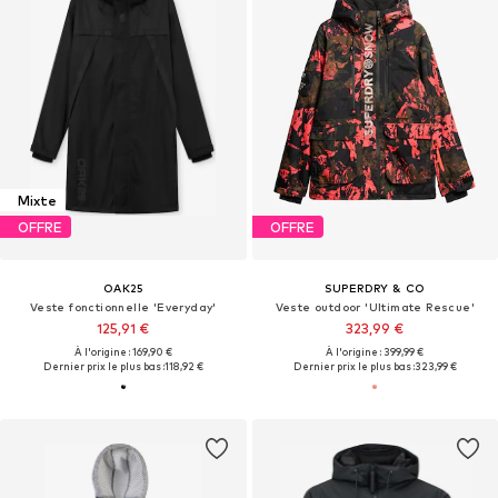
Mixte
OFFRE
OFFRE
OAK25
SUPERDRY & CO
Veste fonctionnelle 'Everyday'
Veste outdoor 'Ultimate Rescue'
125,91 €
323,99 €
À l'origine : 169,90 €
À l'origine : 399,99 €
Dernier prix le plus bas :
118,92 €
Dernier prix le plus bas :
323,99 €