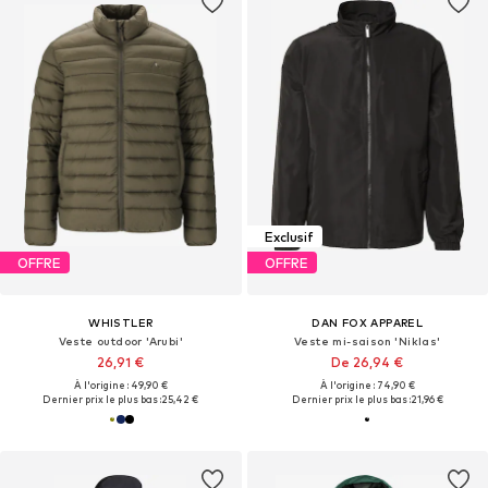
Exclusif
OFFRE
OFFRE
WHISTLER
DAN FOX APPAREL
Veste outdoor 'Arubi'
Veste mi-saison 'Niklas'
26,91 €
De 26,94 €
À l'origine : 49,90 €
À l'origine : 74,90 €
Dernier prix le plus bas :
25,42 €
Dernier prix le plus bas :
21,96 €