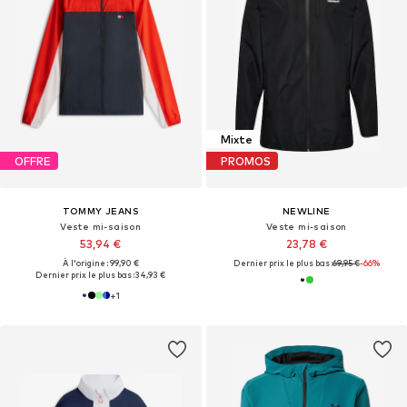
Mixte
OFFRE
PROMOS
TOMMY JEANS
NEWLINE
Veste mi-saison
Veste mi-saison
53,94 €
23,78 €
À l'origine : 99,90 €
Dernier prix le plus bas :
69,95 €
-66%
Dernier prix le plus bas :
34,93 €
+
1