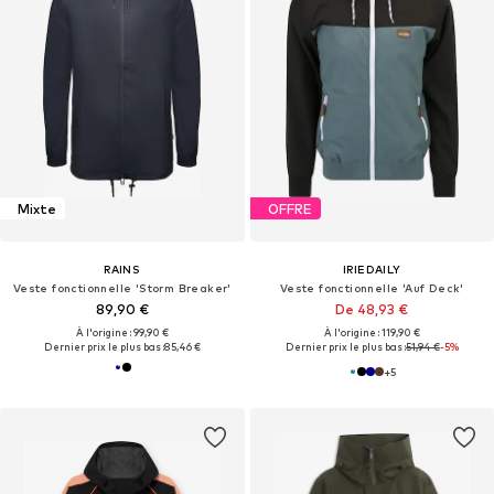
Mixte
OFFRE
RAINS
IRIEDAILY
Veste fonctionnelle 'Storm Breaker'
Veste fonctionnelle 'Auf Deck'
89,90 €
De 48,93 €
À l'origine : 99,90 €
À l'origine : 119,90 €
Dernier prix le plus bas :
85,46 €
Dernier prix le plus bas :
51,94 €
-5%
+
5