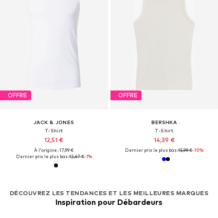
OFFRE
OFFRE
JACK & JONES
BERSHKA
T-Shirt
T-Shirt
12,51 €
14,39 €
À l'origine : 17,99 €
Dernier prix le plus bas :
15,99 €
-10%
Dernier prix le plus bas :
12,67 €
-1%
DÉCOUVREZ LES TENDANCES ET LES MEILLEURES MARQUES
Inspiration pour Débardeurs