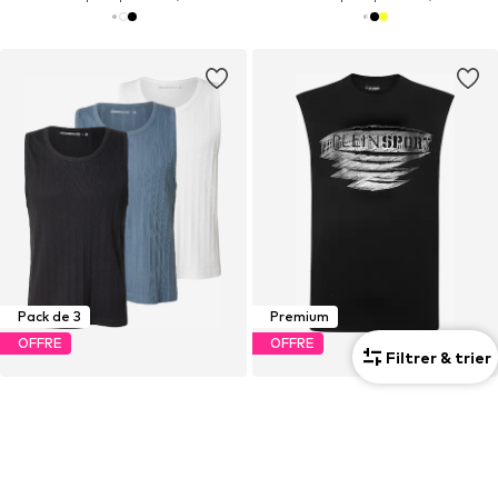
Pack de 3
Premium
OFFRE
OFFRE
Filtrer & trier
ABERCROMBIE & FITCH
PLEIN SPORT
T-Shirt
T-Shirt
58,41 €
83,20 €
À l'origine : 79,90 €
À l'origine : 129,99 €
Dernier prix le plus bas :
38,32 €
Dernier prix le plus bas :
72,75 €