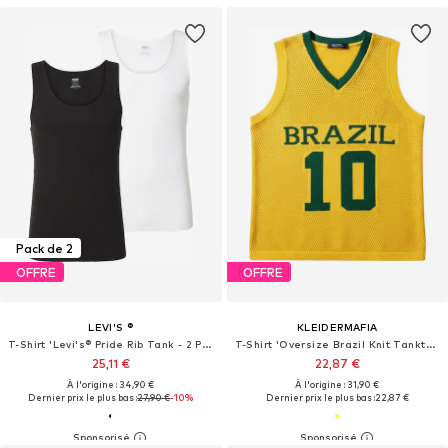
Pack de 2
OFFRE
OFFRE
LEVI'S ®
KLEIDERMAFIA
T-Shirt 'Levi's® Pride Rib Tank - 2 Pack'
T-Shirt 'Oversize Brazil Knit Tanktop - Yellow'
25,11 €
22,87 €
À l'origine : 34,90 €
À l'origine : 31,90 €
Dernier prix le plus bas :
27,90 €
-10%
Dernier prix le plus bas :
22,87 €