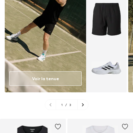
Voir la tenue
1
/
3