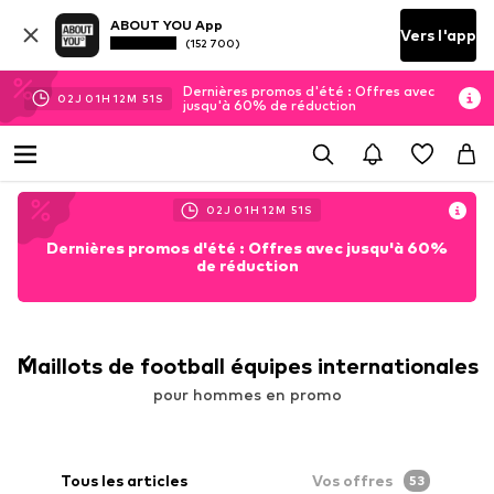
ABOUT YOU App
Vers l'app
(152 700)
Dernières promos d'été : Offres avec
02
J
01
H
12
M
48
S
jusqu'à 60% de réduction
02
J
01
H
12
M
48
S
Dernières promos d'été : Offres avec jusqu'à 60%
de réduction
Maillots de football équipes internationales
pour hommes en promo
Tous les articles
Vos offres
53