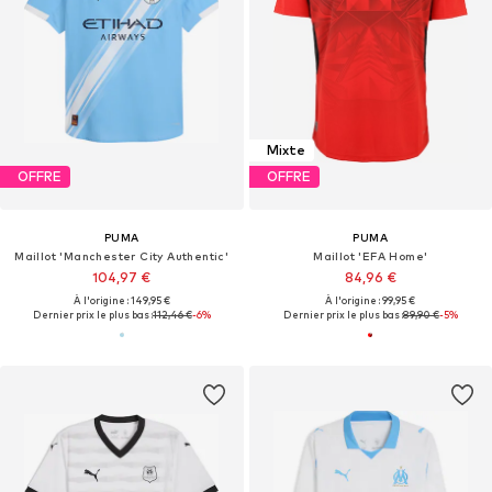
Mixte
OFFRE
OFFRE
PUMA
PUMA
Maillot 'Manchester City Authentic'
Maillot 'EFA Home'
104,97 €
84,96 €
À l'origine : 149,95 €
À l'origine : 99,95 €
Dernier prix le plus bas :
112,46 €
-6%
Dernier prix le plus bas :
89,90 €
-5%