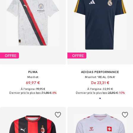
OFFRE
OFFRE
PUMA
ADIDAS PERFORMANCE
Maillot
Maillot 'REAL DNA'
69,97 €
De 23,31 €
À l'origine : 99,95 €
À l'origine : 32,90 €
Dernier prix le plus bas :
74,96 €
-6%
Dernier prix le plus bas :
25,90 €
-10%