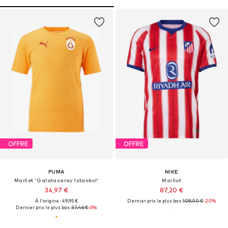
OFFRE
OFFRE
PUMA
NIKE
Maillot 'Galatasaray Istanbul'
Maillot
34,97 €
87,20 €
À l'origine : 49,95 €
Dernier prix le plus bas :
109,00 €
-20%
Dernier prix le plus bas :
37,46 €
-6%