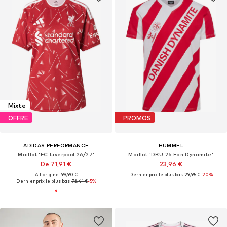
Mixte
OFFRE
PROMOS
ADIDAS PERFORMANCE
HUMMEL
Maillot 'FC Liverpool 26/27'
Maillot 'DBU 26 Fan Dynamite'
De 71,91 €
23,96 €
À l'origine : 99,90 €
Dernier prix le plus bas :
29,95 €
-20%
Dernier prix le plus bas :
76,41 €
-5%