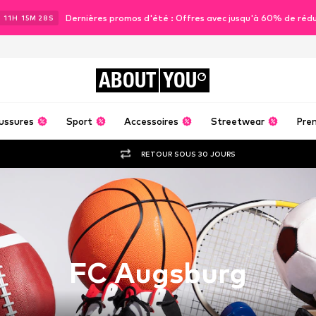
Dernières promos d'été : Offres avec jusqu'à 60% de réd
J
11
H
15
M
28
S
ABOUT
YOU
ussures
Sport
Accessoires
Streetwear
Pre
RETOUR SOUS 30 JOURS
FC Augsburg