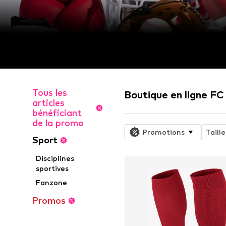
Tous les
Boutique en ligne F
articles
bénéficiant
de la promo
Promotions
Taille
Sport
Disciplines
sportives
Fanzone
Promos