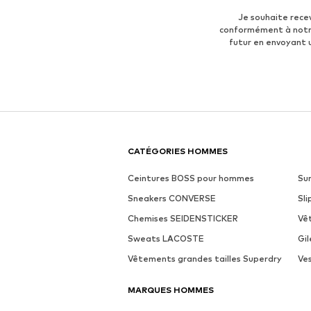
Je souhaite rece
conformément à not
futur en envoyant
CATÉGORIES HOMMES
Ceintures BOSS pour hommes
Su
Sneakers CONVERSE
Sl
Chemises SEIDENSTICKER
Vê
Sweats LACOSTE
Gi
Vêtements grandes tailles Superdry
Ve
MARQUES HOMMES