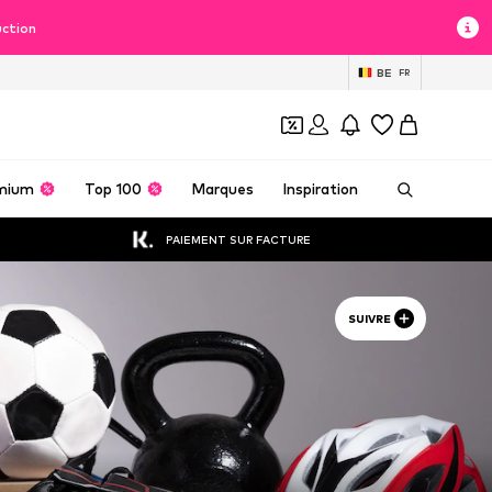
uction
BE
FR
mium
Top 100
Marques
Inspiration
PAIEMENT SUR FACTURE
SUIVRE