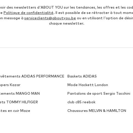
voir des newsletters d'ABOUT YOU sur les tendances, les offres et les co
re
Politique de confidentialité
. Il est possible de se rétracter à tout mom
 un message à
serviceclients@aboutyou.be
ou en utilisant l'option de désin
chaque newsletter.
rvêtements ADIDAS PERFORMANCE
Baskets ADIDAS
ippers Kazar
Mode Hackett London
tements MANGO MAN
Pantalons de sport Sergio Tacchini
lets TOMMY HILFIGER
club c85 reebok
stes en cuir Maze
Chaussures MELVIN & HAMILTON