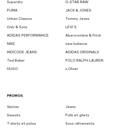
Superdry
G-STAR RAW
PUMA
JACK & JONES
Urban Classics
Tommy Jeans
Only & Sons
LEVI'S
ADIDAS PERFORMANCE
Abercrombie & Fitch
NIKE
new balance
INDICODE JEANS
ADIDAS ORIGINALS
Ted Baker
POLO RALPH LAUREN
HUGO
s.Oliver
PROMOS
Vestes
Jeans
Sweats
Pulls et gilets
T-shirts et polos
Sous-vêtements