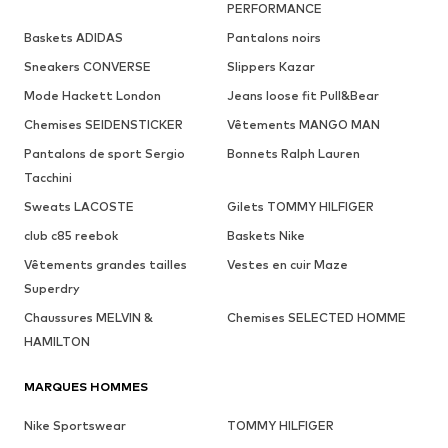
PERFORMANCE
Baskets ADIDAS
Pantalons noirs
Sneakers CONVERSE
Slippers Kazar
Mode Hackett London
Jeans loose fit Pull&Bear
Chemises SEIDENSTICKER
Vêtements MANGO MAN
Pantalons de sport Sergio
Bonnets Ralph Lauren
Tacchini
Sweats LACOSTE
Gilets TOMMY HILFIGER
club c85 reebok
Baskets Nike
Vêtements grandes tailles
Vestes en cuir Maze
Superdry
Chaussures MELVIN &
Chemises SELECTED HOMME
HAMILTON
MARQUES HOMMES
Nike Sportswear
TOMMY HILFIGER