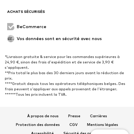
Remise à neuf
ACHATS SÉCURISÉS
CHAUSSURES
BeCommerce
Nouveautés
Tendance
Vos données sont en sécurité avec nous
Boots et bottes
Baskets
Chaussures basses
Chaussures de sport
Chaussures ouvertes
Exclusif
*Livraison gratuite & service pour les commandes supérieures à
24,90 €, sinon des frais d'expédition et de service de 3,90 €
s'appliquent.
SPORT
**Prix total le plus bas des 30 derniers jours avant la réduction de
prix.
Vêtements de sport
Disciplines sportives
****Gratuit depuis tous les opérateurs téléphoniques belges. Des
frais peuvent s'appliquer aux appels provenant de l'étranger.
Chaussures de sport
Sacs à dos et sacs de sport
******Tous les prix incluent la TVA.
Accessoires de sport
Matériel de sport
Fanzone
À propos de nous
Presse
Carrières
ACCESSOIRES
Protection des données
CGV
Mentions légales
Nouveautés
Casquettes et bonnets
Accessibilité
Sécurité des produits