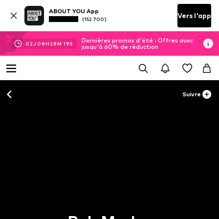
ABOUT YOU App
Vers l'app
(152 700)
Dernières promos d'été : Offres avec
02
J
08
H
28
M
18
S
jusqu'à 60% de réduction
Suivre