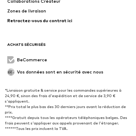
Collaborations Créateur
Sous-vêtements
Pulls et gilets
Zones de livraison
Costumes et vestes classiques
Manteaux
Retractez-vous du contrat ici
Maillots de bain
Grandes tailles
Occasions spéciales
Exclusif
Remise à neuf
ACHATS SÉCURISÉS
CHAUSSURES
BeCommerce
Nouveautés
Tendance
Vos données sont en sécurité avec nous
Boots et bottes
Baskets
Chaussures basses
Chaussures de sport
Chaussures ouvertes
Exclusif
*Livraison gratuite & service pour les commandes supérieures à
24,90 €, sinon des frais d'expédition et de service de 3,90 €
s'appliquent.
SPORT
**Prix total le plus bas des 30 derniers jours avant la réduction de
prix.
Vêtements de sport
Disciplines sportives
****Gratuit depuis tous les opérateurs téléphoniques belges. Des
frais peuvent s'appliquer aux appels provenant de l'étranger.
Chaussures de sport
Sacs à dos et sacs de sport
******Tous les prix incluent la TVA.
Accessoires de sport
Matériel de sport