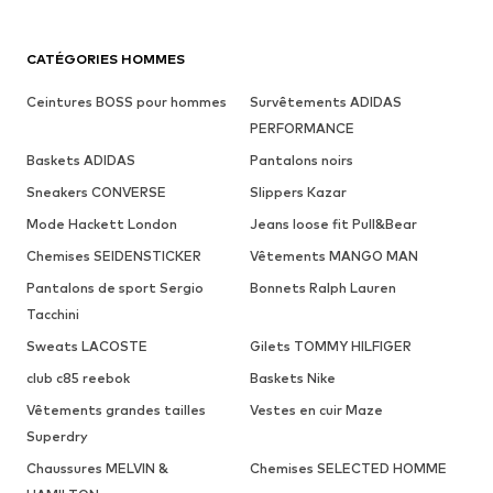
CATÉGORIES HOMMES
Ceintures BOSS pour hommes
Survêtements ADIDAS
PERFORMANCE
Baskets ADIDAS
Pantalons noirs
Sneakers CONVERSE
Slippers Kazar
Mode Hackett London
Jeans loose fit Pull&Bear
Chemises SEIDENSTICKER
Vêtements MANGO MAN
Pantalons de sport Sergio
Bonnets Ralph Lauren
Tacchini
Sweats LACOSTE
Gilets TOMMY HILFIGER
club c85 reebok
Baskets Nike
Vêtements grandes tailles
Vestes en cuir Maze
Superdry
Chaussures MELVIN &
Chemises SELECTED HOMME