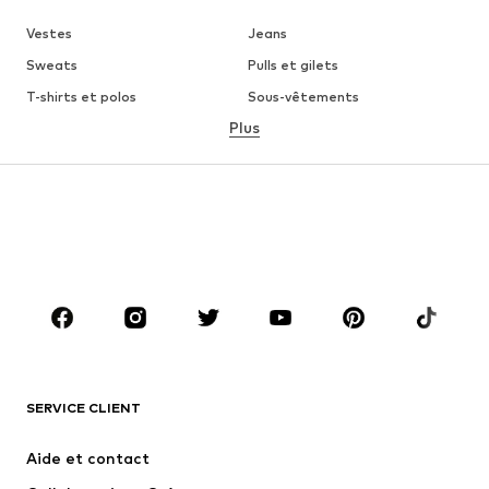
Vestes
Jeans
Sweats
Pulls et gilets
T-shirts et polos
Sous-vêtements
Plus
Pantalons
Chemises
Manteaux
Costumes et vestes de
costumes
Maillots de bain
Grandes tailles
Chaussures
Sport
Accessoires
Premium
VÊTEMENTS
Nouveautés
Tendance
T-shirts et polos
Jeans
SERVICE CLIENT
Vestes
Sweats
Aide et contact
Pantalons
Chemises