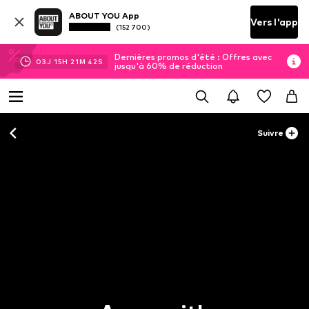
ABOUT YOU App
Vers l'app
(152 700)
Dernières promos d'été : Offres avec
03
J
15
H
21
M
42
S
jusqu'à 60% de réduction
Suivre