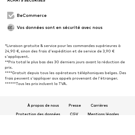
ACHATS SÉCURISÉS
CHAUSSURES
BeCommerce
Nouveautés
Tendance
Vos données sont en sécurité avec nous
Boots et bottes
Baskets
Chaussures basses
Chaussures de sport
Chaussures ouvertes
Exclusif
*Livraison gratuite & service pour les commandes supérieures à
24,90 €, sinon des frais d'expédition et de service de 3,90 €
s'appliquent.
SPORT
**Prix total le plus bas des 30 derniers jours avant la réduction de
prix.
Vêtements de sport
Disciplines sportives
****Gratuit depuis tous les opérateurs téléphoniques belges. Des
frais peuvent s'appliquer aux appels provenant de l'étranger.
Chaussures de sport
Sacs à dos et sacs de sport
******Tous les prix incluent la TVA.
Accessoires de sport
Matériel de sport
Fanzone
À propos de nous
Presse
Carrières
ACCESSOIRES
Protection des données
CGV
Mentions légales
Nouveautés
Casquettes et bonnets
Accessibilité
Sécurité des produits
Ceintures
Sacs et sacs à dos
© 2026 ABOUT YOU SE & Co. KG