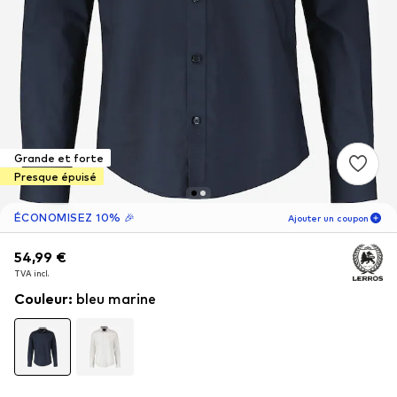
Grande et forte
Presque épuisé
ÉCONOMISEZ 10% 🎉
Ajouter un coupon
54,99 €
54,99 €
13
H
16
M
TVA incl.
TVA incl.
nouveaux clients
-10
%
Couleur
:
bleu marine
uniquement ! 🎁
Pour votre prochaine commande seulement 🎉
Homme