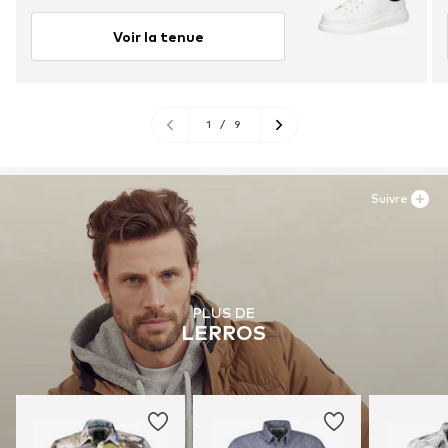
Voir la tenue
1
/
9
Suivre
PLUS DE
LERROS