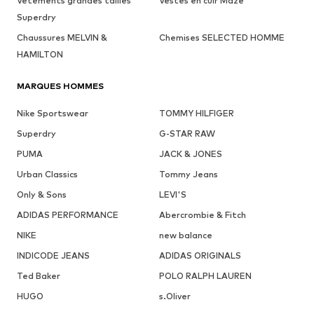
Vêtements grandes tailles
Vestes en cuir Maze
Superdry
Chaussures MELVIN &
Chemises SELECTED HOMME
HAMILTON
MARQUES HOMMES
Nike Sportswear
TOMMY HILFIGER
Superdry
G-STAR RAW
PUMA
JACK & JONES
Urban Classics
Tommy Jeans
Only & Sons
LEVI'S
ADIDAS PERFORMANCE
Abercrombie & Fitch
NIKE
new balance
INDICODE JEANS
ADIDAS ORIGINALS
Ted Baker
POLO RALPH LAUREN
HUGO
s.Oliver