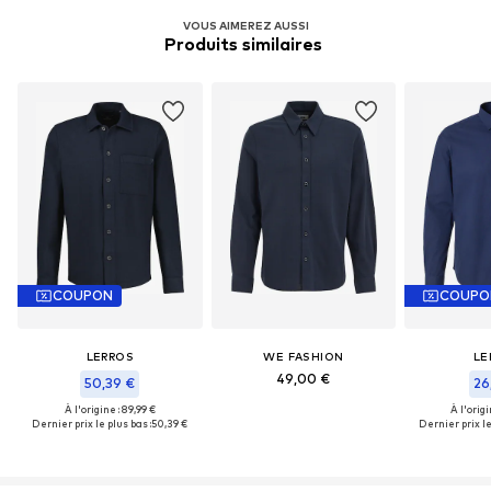
VOUS AIMEREZ AUSSI
Produits similaires 
COUPON
COUPO
LERROS
WE FASHION
LE
49,00 €
50,39 €
26
À l'origine : 89,99 €
À l'origi
Dernier prix le plus bas :
50,39 €
Dernier prix le