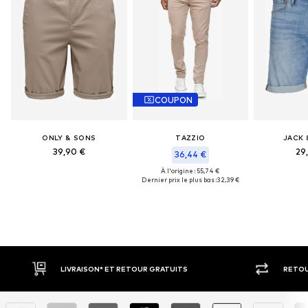
COUPON
ONLY & SONS
TAZZIO
JACK 
39,90 €
29
36,44 €
À l'origine : 55,74 €
Dernier prix le plus bas :
32,39 €
 GRATUITS
RETOUR SOUS 30 JOURS