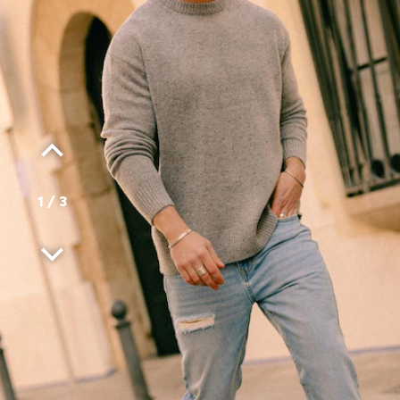
1
/
3