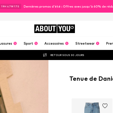
Dernières promos d'été : Offres avec jusqu'à 60% de réd
J
19
H
47
M
15
S
ABOUT
YOU
ussures
Sport
Accessoires
Streetwear
Pre
RETOUR SOUS 30 JOURS
Tenue de Dani