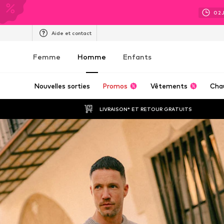
02
Aide et contact
Femme
Homme
Enfants
Nouvelles sorties
Promos
Vêtements
Cha
LIVRAISON* ET RETOUR GRATUITS