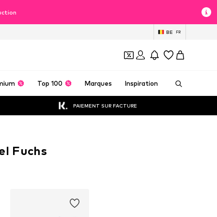
uction
BE
FR
mium
Top 100
Marques
Inspiration
PAIEMENT SUR FACTURE
el Fuchs