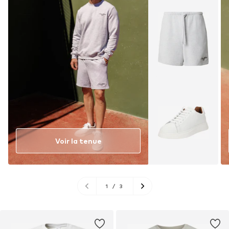
Voir la tenue
1
/
3