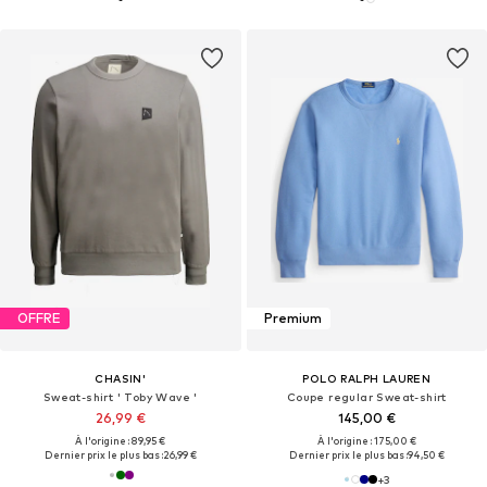
OFFRE
Premium
CHASIN'
POLO RALPH LAUREN
Sweat-shirt ' Toby Wave '
Coupe regular Sweat-shirt
26,99 €
145,00 €
À l'origine : 89,95 €
À l'origine : 175,00 €
Dernier prix le plus bas :
26,99 €
Dernier prix le plus bas :
94,50 €
+
3