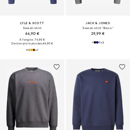
LYLE & SCOTT
JACK & JONES
Sweat-shirt
Sweat-shirt 'Basic'
64,90 €
29,99 €
À l'origine : 74,90 €
+
3
Dernier prix le plus bas :
64,90 €
+
1