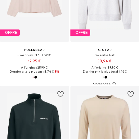
OFFRE
OFFRE
PULL&BEAR
G-STAR
Sweat-shirt 'STWD'
Sweat-shirt
12,95 €
38,94 €
À l'origine : 25,90 €
À l'origine : 89,90 €
Dernier prix le plus bas :
13,74 €
-5%
Dernier prix le plus bas :
31,46 €