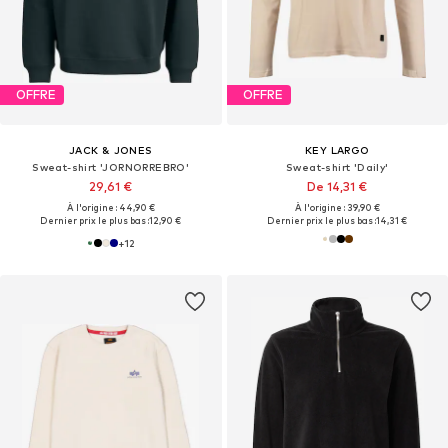
OFFRE
OFFRE
JACK & JONES
KEY LARGO
Sweat-shirt 'JORNORREBRO'
Sweat-shirt 'Daily'
29,61 €
De 14,31 €
À l'origine : 44,90 €
À l'origine : 39,90 €
Dernier prix le plus bas :
12,90 €
Dernier prix le plus bas :
14,31 €
+
12