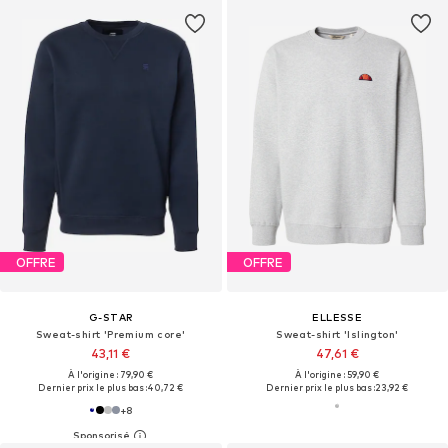
OFFRE
OFFRE
G-STAR
ELLESSE
Sweat-shirt 'Premium core'
Sweat-shirt 'Islington'
43,11 €
47,61 €
À l'origine : 79,90 €
À l'origine : 59,90 €
Dernier prix le plus bas :
40,72 €
Dernier prix le plus bas :
23,92 €
+
8