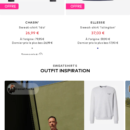
OFFRE
OFFRE
CHASIN'
ELLESSE
Sweat-shirt 'Ido'
Sweat-shirt 'Islington'
26,99 €
37,03 €
À l'origine : 79,95 €
À l'origine : 59,90 €
Dernier prix le plus bas :
26,99 €
Dernier prix le plus bas :
17,90 €
SWEATSHIRTS
OUTFIT INSPIRATION
Daniel Fuchs