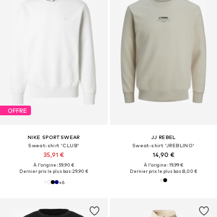
OFFRE
NIKE SPORTSWEAR
JJ REBEL
Sweat-shirt 'CLUB'
Sweat-shirt 'JREBLINO'
35,91 €
14,90 €
À l'origine : 59,90 €
À l'origine : 19,99 €
Dernier prix le plus bas :
29,90 €
Dernier prix le plus bas :
8,00 €
+
6