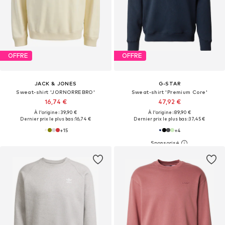
OFFRE
OFFRE
JACK & JONES
G-STAR
Sweat-shirt 'JORNORREBRO'
Sweat-shirt 'Premium Core'
16,74 €
47,92 €
À l'origine : 39,90 €
À l'origine : 89,90 €
Dernier prix le plus bas :
16,74 €
Dernier prix le plus bas :
37,45 €
+
15
+
4