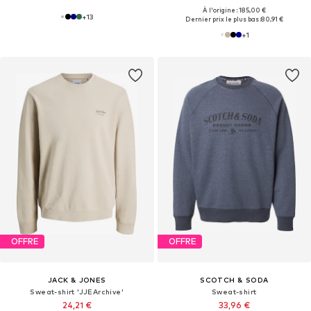
À l'origine : 185,00 €
+
13
Dernier prix le plus bas :
80,91 €
+
1
OFFRE
OFFRE
JACK & JONES
SCOTCH & SODA
Sweat-shirt 'JJEArchive'
Sweat-shirt
24,21 €
33,96 €