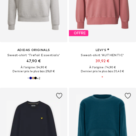
OFFRE
ADIDAS ORIGINALS
LEVI'S ®
Sweat-shirt 'Trefoil Essentials'
Sweat-shirt 'AUTHENTIC'
47,90 €
39,92 €
À l'origine : 54,90 €
À l'origine : 74,90 €
Dernier prix le plus bas :
29,61 €
Dernier prix le plus bas :
31,43 €
+
2