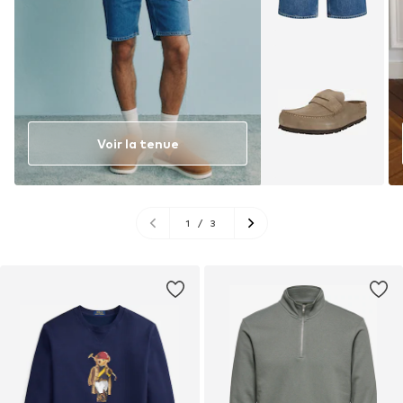
Voir la tenue
1
/
3