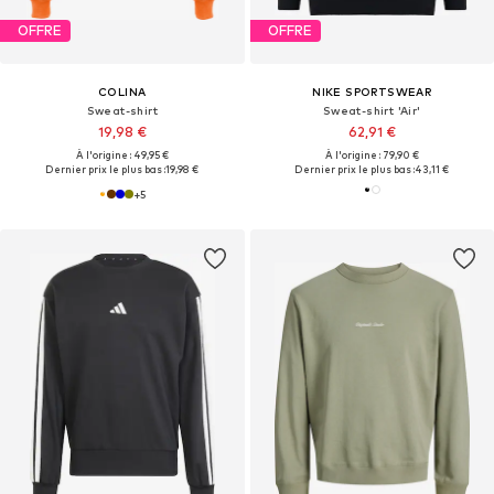
OFFRE
OFFRE
COLINA
NIKE SPORTSWEAR
Sweat-shirt
Sweat-shirt 'Air'
19,98 €
62,91 €
À l'origine : 49,95 €
À l'origine : 79,90 €
Dernier prix le plus bas :
19,98 €
Dernier prix le plus bas :
43,11 €
+
5