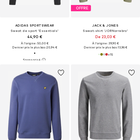
OFFRE
ADIDAS SPORTSWEAR
JACK & JONES
Sweat de sport 'Essentials'
Sweat-shirt 'JORNorrebro'
44,90 €
De 23,03 €
À l'origine : 50,00 €
À l'origine : 39,90 €
Dernier prix le plus bas :
20,94 €
Dernier prix le plus bas :
13,96 €
+
15