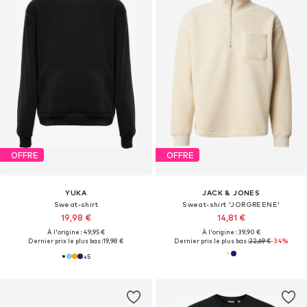
OFFRE
OFFRE
YUKA
JACK & JONES
Sweat-shirt
Sweat-shirt 'JORGREENE'
19,98 €
14,81 €
À l'origine : 49,95 €
À l'origine : 39,90 €
Dernier prix le plus bas :
19,98 €
Dernier prix le plus bas :
22,69 €
-34%
+
5