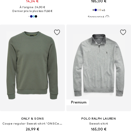
14,34 €
185,00 €
À l'origine : 34,90 €
+
6
Dernier prix le plus bas :
11,66 €
Premium
ONLY & SONS
POLO RALPH LAUREN
Coupe regular Sweat-shirt 'ONSCeres'
Sweat-shirt
26,99 €
165,00 €