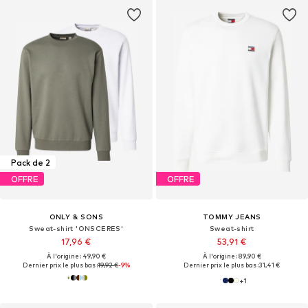
Pack de 2
OFFRE
OFFRE
ONLY & SONS
TOMMY JEANS
Sweat-shirt 'ONSCERES'
Sweat-shirt
17,96 €
53,91 €
À l'origine : 49,90 €
À l'origine : 89,90 €
Dernier prix le plus bas :
19,92 €
-9%
Dernier prix le plus bas :
31,41 €
+
1