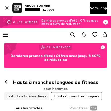
ABOUT YOU App
Vers l'app
(152 700)
Dernières promos d'été : Offres avec
01
J
14
H
02
M
36
S
jusqu'à 60% de réduction
01
J
14
H
02
M
36
S
Dernières promos d'été : Offres avec jusqu'à 60%
de réduction
Hauts à manches longues de fitness
pour hommes
T-shirts et débardeurs
Hauts à manches longues
Tous les articles
Vos offres
135