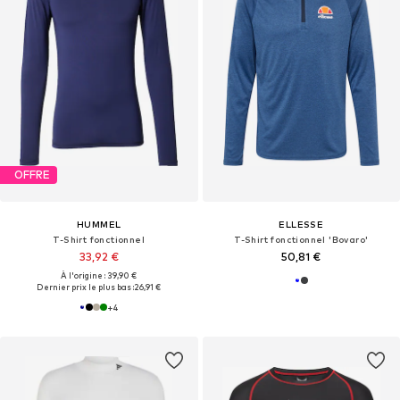
OFFRE
HUMMEL
ELLESSE
T-Shirt fonctionnel
T-Shirt fonctionnel 'Bovaro'
33,92 €
50,81 €
À l'origine : 39,90 €
Dernier prix le plus bas :
26,91 €
+
4