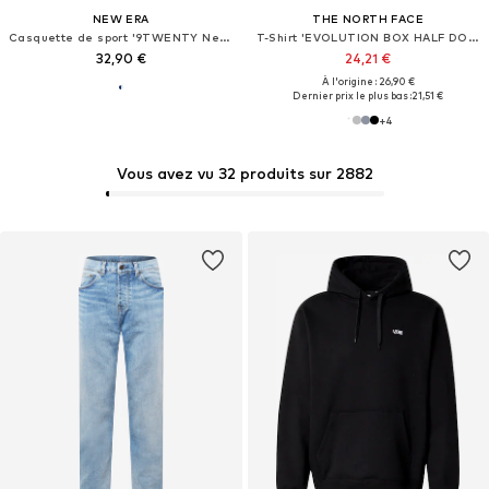
NEW ERA
THE NORTH FACE
Casquette de sport '9TWENTY New York Yankees MLB Seersucker'
T-Shirt 'EVOLUTION BOX HALF DOME'
32,90 €
24,21 €
À l'origine : 26,90 €
Dernier prix le plus bas :
21,51 €
+
4
Vous avez vu 32 produits sur 2882