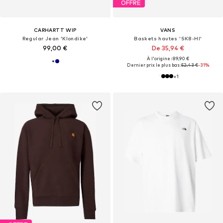
OFFRE
CARHARTT WIP
VANS
Regular Jean 'Klondike'
Baskets hautes 'SK8-HI'
99,00 €
De 35,94 €
À l'origine : 89,90 €
Dernier prix le plus bas :
52,43 €
-31%
+
1