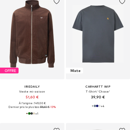
OFFRE
Mixte
IRIEDAILY
CARHARTT WIP
Veste mi-saison
T-Shirt 'Chase'
51,60 €
39,90 €
À l'origine : 149,00 €
+
4
Dernier prix le plus bas :
59,60 €
-13%
+
1