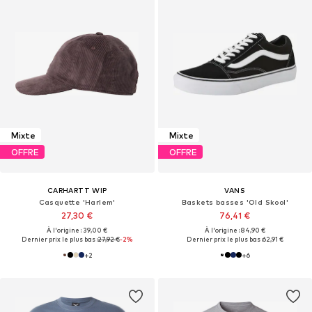
Mixte
Mixte
OFFRE
OFFRE
CARHARTT WIP
VANS
Casquette 'Harlem'
Baskets basses 'Old Skool'
27,30 €
76,41 €
À l'origine : 39,00 €
À l'origine : 84,90 €
Dernier prix le plus bas :
27,92 €
-2%
Dernier prix le plus bas :
62,91 €
+
2
+
6