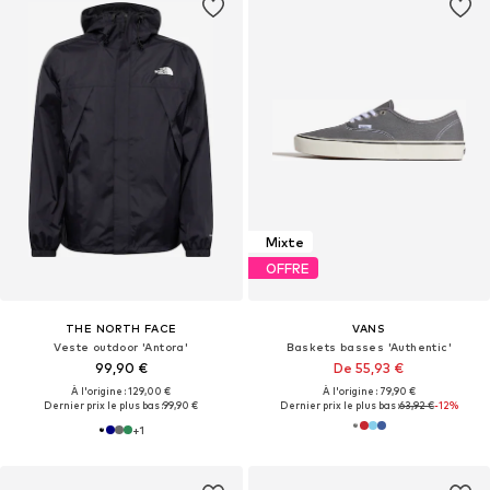
Mixte
OFFRE
THE NORTH FACE
VANS
Veste outdoor 'Antora'
Baskets basses 'Authentic'
99,90 €
De 55,93 €
À l'origine : 129,00 €
À l'origine : 79,90 €
Dernier prix le plus bas :
99,90 €
Dernier prix le plus bas :
63,92 €
-12%
+
1