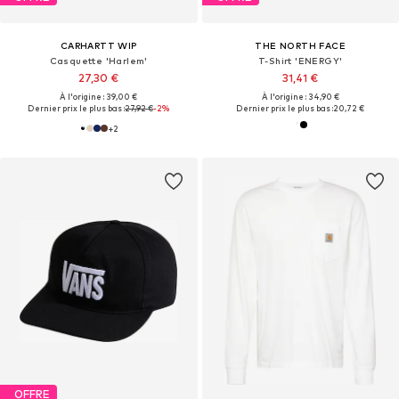
CARHARTT WIP
THE NORTH FACE
Casquette 'Harlem'
T-Shirt 'ENERGY'
27,30 €
31,41 €
À l'origine : 39,00 €
À l'origine : 34,90 €
Dernier prix le plus bas :
27,92 €
-2%
Dernier prix le plus bas :
20,72 €
+
2
OFFRE