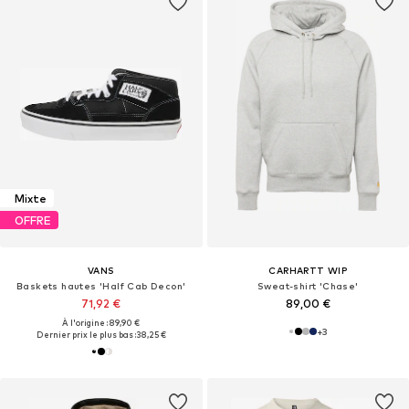
Mixte
OFFRE
VANS
CARHARTT WIP
Baskets hautes 'Half Cab Decon'
Sweat-shirt 'Chase'
71,92 €
89,00 €
À l'origine : 89,90 €
+
3
Dernier prix le plus bas :
38,25 €