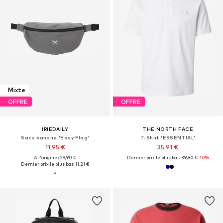
Mixte
OFFRE
OFFRE
IRIEDAILY
THE NORTH FACE
Sacs banane 'Easy Flag'
T-Shirt 'ESSENTIAL'
11,95 €
35,91 €
À l'origine : 29,90 €
Dernier prix le plus bas :
39,90 €
-10%
Dernier prix le plus bas :
11,21 €