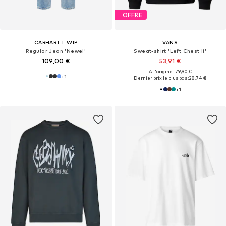
OFFRE
CARHARTT WIP
VANS
Regular Jean 'Newel'
Sweat-shirt 'Left Chest Ii'
109,00 €
53,91 €
À l'origine : 79,90 €
+
1
Dernier prix le plus bas :
28,74 €
+
1