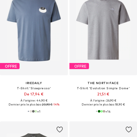
OFFRE
OFFRE
IRIEDAILY
THE NORTH FACE
T-Shirt 'Slowpresso'
T-Shirt 'Evolution Simple Dome'
De 17,94 €
21,51 €
À l'origine : 44,90 €
À l'origine : 26,90 €
Dernier prix le plus bas :
20,93 €
-14%
Dernier prix le plus bas :
18,90 €
+
1
+
14