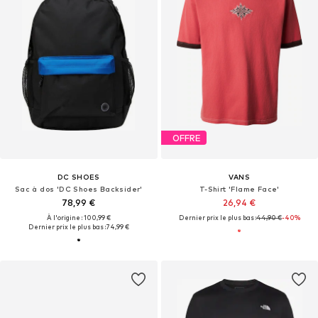
OFFRE
DC SHOES
VANS
Sac à dos 'DC Shoes Backsider'
T-Shirt 'Flame Face'
78,99 €
26,94 €
À l'origine : 100,99 €
Dernier prix le plus bas :
44,90 €
-40%
Dernier prix le plus bas :
74,99 €