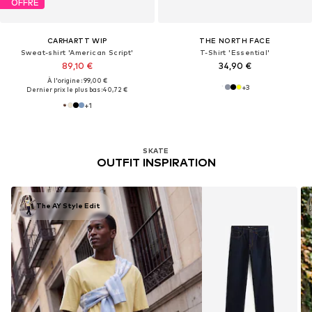
OFFRE
CARHARTT WIP
THE NORTH FACE
Sweat-shirt 'American Script'
T-Shirt 'Essential'
89,10 €
34,90 €
À l'origine : 99,00 €
+
3
Dernier prix le plus bas :
40,72 €
+
1
SKATE
OUTFIT INSPIRATION
The AY Style Edit