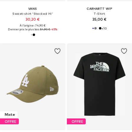
VANS
CARHARTT WIP
Sweat-shirt 'Stacked Hi'
T-Shirt
30,20 €
35,00 €
À l'origine : 74,90 €
+
10
Dernier prix le plus bas :
54,90 €
-45%
Mixte
OFFRE
OFFRE