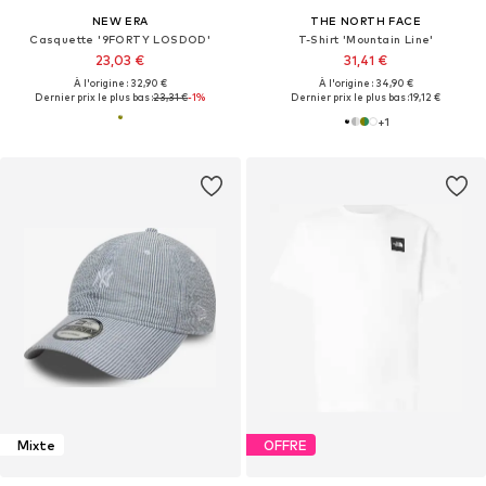
NEW ERA
THE NORTH FACE
Casquette '9FORTY LOSDOD'
T-Shirt 'Mountain Line'
23,03 €
31,41 €
À l'origine : 32,90 €
À l'origine : 34,90 €
Dernier prix le plus bas :
23,31 €
-1%
Dernier prix le plus bas :
19,12 €
+
1
Mixte
OFFRE