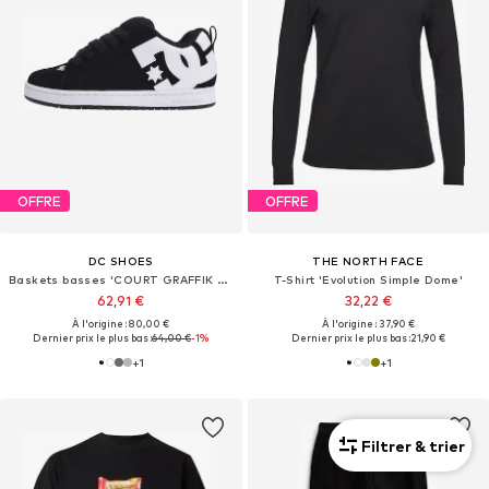
OFFRE
OFFRE
DC SHOES
THE NORTH FACE
Baskets basses 'COURT GRAFFIK M SHOE'
T-Shirt 'Evolution Simple Dome'
62,91 €
32,22 €
À l'origine : 80,00 €
À l'origine : 37,90 €
Dernier prix le plus bas :
64,00 €
-1%
Dernier prix le plus bas :
21,90 €
+
1
+
1
Filtrer & trier