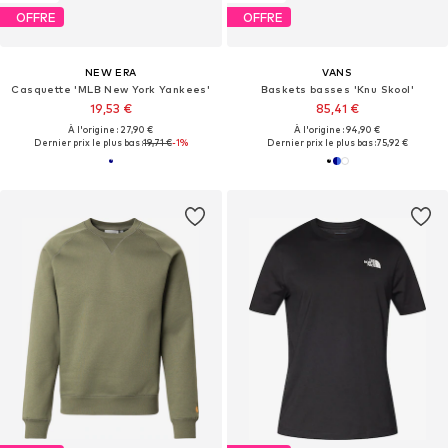
OFFRE
OFFRE
NEW ERA
VANS
Casquette 'MLB New York Yankees'
Baskets basses 'Knu Skool'
19,53 €
85,41 €
À l'origine : 27,90 €
À l'origine : 94,90 €
Dernier prix le plus bas :
19,71 €
-1%
Dernier prix le plus bas :
75,92 €