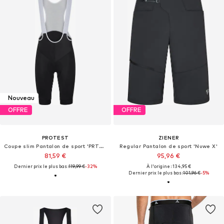
Nouveau
OFFRE
OFFRE
PROTEST
ZIENER
Coupe slim Pantalon de sport 'PRTCESAR'
Regular Pantalon de sport 'Nuwe X'
81,59 €
95,96 €
Dernier prix le plus bas :
119,99 €
-32%
À l'origine : 134,95 €
Dernier prix le plus bas :
101,96 €
-5%