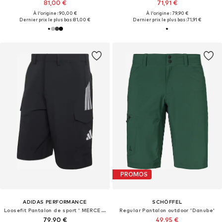
81,00 €
71,91 €
À l'origine : 90,00 €
À l'origine : 79,90 €
Dernier prix le plus bas :
81,00 €
Dernier prix le plus bas :
71,91 €
PROMOS
ADIDAS PERFORMANCE
SCHÖFFEL
Loosefit Pantalon de sport ' MERCEDES – AMG PETRONAS FORMULA 1'
Regular Pantalon outdoor 'Danube'
79,90 €
49,95 €