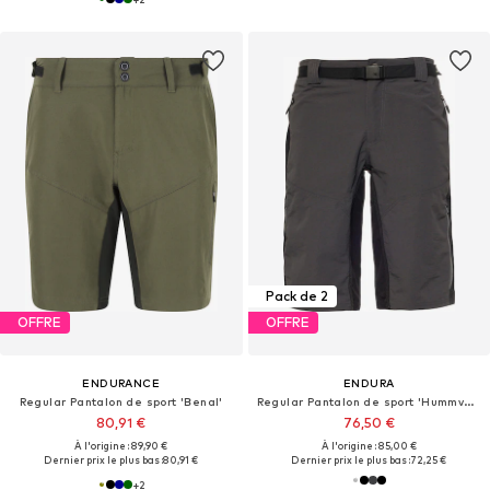
Pack de 2
OFFRE
OFFRE
ENDURANCE
ENDURA
Regular Pantalon de sport 'Benal'
Regular Pantalon de sport 'Hummvee'
80,91 €
76,50 €
À l'origine : 89,90 €
À l'origine : 85,00 €
Dernier prix le plus bas :
80,91 €
Dernier prix le plus bas :
72,25 €
+
2