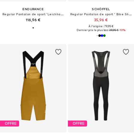
ENDURANCE
SCHÖFFEL
Regular Pantalon de sport 'Leichhardt'
Regular Pantalon de sport ' Bike Shorts Style Keitele MNS '
116,96 €
35,96 €
À l'origine : 79,95 €
Dernier prix le plus bas :
39,95 €
-10%
OFFRE
OFFRE