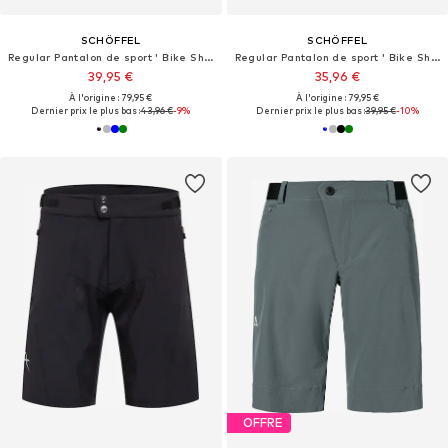
SCHÖFFEL
SCHÖFFEL
Regular Pantalon de sport ' Bike Shorts Style Keitele MNS '
Regular Pantalon de sport ' Bike Shorts Style Keitele MNS '
39,95 €
35,96 €
À l'origine : 79,95 €
À l'origine : 79,95 €
Dernier prix le plus bas :
43,96 €
-9%
Dernier prix le plus bas :
39,95 €
-10%
OFFRE