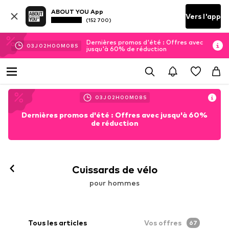
ABOUT YOU App
Vers l'app
(152 700)
Dernières promos d'été : Offres avec
03
J
02
H
00
M
04
S
jusqu'à 60% de réduction
03
J
02
H
00
M
04
S
Dernières promos d'été : Offres avec jusqu'à 60%
de réduction
Cuissards de vélo
pour hommes
Tous les articles
Vos offres
67