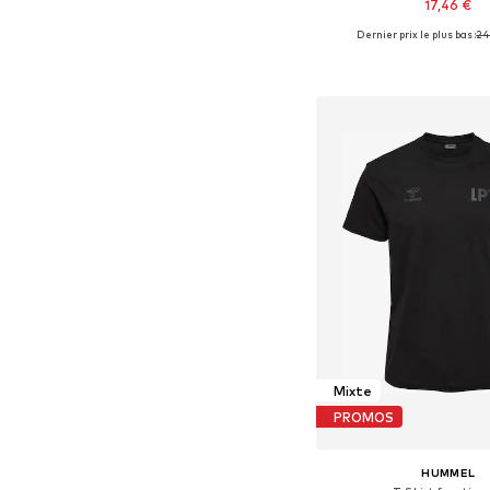
17,46 €
Dernier prix le plus bas :
24
Tailles disponibles: S, M,
Ajouter au pa
Mixte
PROMOS
HUMMEL