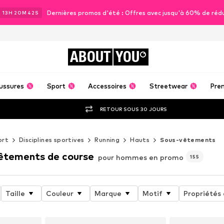
Dernières promos d'été : Offres avec jusqu'à 60% de réd
J
13
H
20
M
40
S
ABOUT
YOU
ussures
Sport
Accessoires
Streetwear
Pre
RETOUR SOUS 30 JOURS
ort
Disciplines sportives
Running
Hauts
Sous-vêtements
êtements de course
pour hommes en promo
155
Taille
Couleur
Marque
Motif
Propriétés 