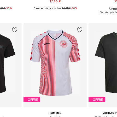
17,46 €
2
,95 €
-30%
Dernier prix le plus bas :
24,95 €
-30%
À l'ori
 L, XL, XXL
Tailles disponibles: S, M, L, XL, XXL
Tailles disponi
Dernier prix le
nier
Ajouter au panier
Ajoute
OFFRE
OFFRE
HUMMEL
ADIDAS 