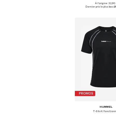
À l'origine : 32,90
Tailles disponibles: XS, S, 
Dernier prix le plus bas :
29
Ajouter au pa
PROMOS
HUMMEL
T-Shirt fonction