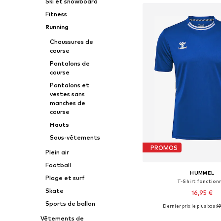
Ski et snowboard
Fitness
Running
Chaussures de
course
Pantalons de
course
Pantalons et
vestes sans
manches de
course
Hauts
Sous-vêtements
PROMOS
Plein air
Football
HUMMEL
Plage et surf
T-Shirt fonction
Skate
16,95 €
Sports de ballon
Dernier prix le plus bas :
+
4
19
Tailles disponibles: S, M, L,
Vêtements de