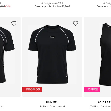
 €
À l'origine : 44,90 €
À l'ori
M, L, XL, XXL
Tailles disponibles: S, M, L
Tailles dis
,61 €
-16%
Dernier prix le plus bas :
29,90 €
Dernier prix 
nier
Ajouter au panier
Ajoute
PROMOS
OFFRE
HUMMEL
ADIDAS 
nel
T-Shirt fonctionnel
T-Shirt fonctio