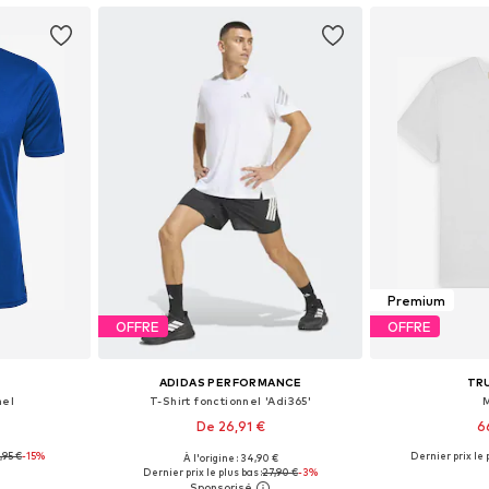
Premium
OFFRE
OFFRE
ADIDAS PERFORMANCE
TR
nel
T-Shirt fonctionnel 'Adi365'
M
De 26,91 €
6
,95 €
-15%
+
13
Dernier prix le p
À l'origine : 34,90 €
 XL, XXL, XXXL
Tailles disponibles: XS Tailles normales, S, M, L, XL, XXL
Tailles disponibl
Dernier prix le plus bas :
27,90 €
-3%