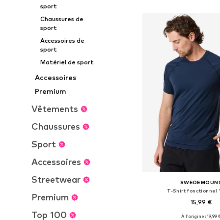
Ajouter au pa
sport
Chaussures de
sport
Accessoires de
sport
Matériel de sport
Accessoires
Premium
Vêtements
Chaussures
Sport
Accessoires
Streetwear
SWEDEMOUN
T-Shirt fonctionnel 
Premium
15,99 €
Top 100
+
2
À l'origine : 19,99 
Tailles disponibles: S, M, L,