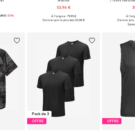
nel
Maillot
T-Shirt fonctio
53,96 €
3
,95 €
-30%
À l'origine : 79,95 €
À l'ori
 L, XL, XXL
Disponible en plusieurs tailles
Tailles dispo
Dernier prix le plus bas :
53,96 €
Dernier prix 
nier
Ajouter au panier
Ajoute
Pack de 3
OFFRE
OFFRE