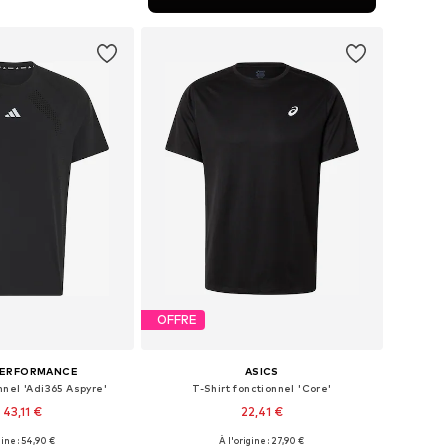
r au panier
OFFRE
PERFORMANCE
ASICS
nnel 'Adi365 Aspyre'
T-Shirt fonctionnel 'Core'
 43,11 €
22,41 €
gine : 54,90 €
À l'origine : 27,90 €
Tailles disponibles: XS Tailles normales, S Tailles normales, M Tailles normales, L Tailles normales, XL Tailles normales, XXL Tailles normales
Tailles disponibles: S, M, L