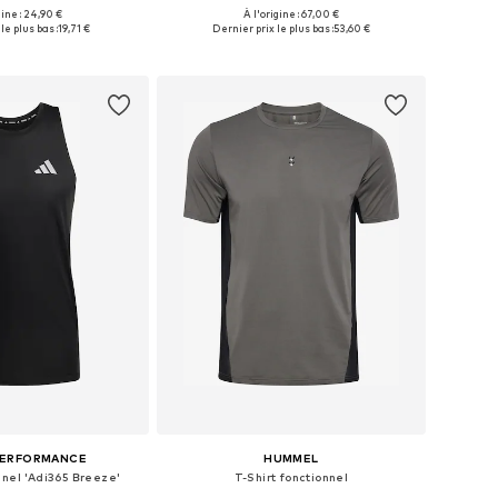
+
1
gine : 24,90 €
À l'origine : 67,00 €
ponibles: M, L, XL
Tailles disponibles: S, M, L, XL, XXL
le plus bas :
19,71 €
Dernier prix le plus bas :
53,60 €
r au panier
Ajouter au panier
PERFORMANCE
HUMMEL
nnel 'Adi365 Breeze'
T-Shirt fonctionnel