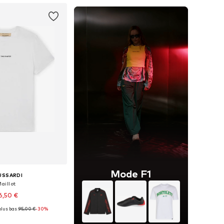
Mode F1
USSARDI
aillot
6,50 €
lus bas :
95,00 €
-30%
es: XS, S, M, L, XL, XXL