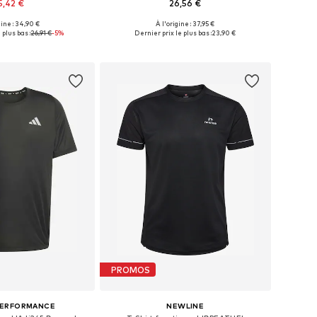
5,42 €
26,56 €
gine : 34,90 €
À l'origine : 37,95 €
bles: S, M, L, XL, XXL
Tailles disponibles: S, M, L, XL, XXL
 plus bas :
26,91 €
-5%
Dernier prix le plus bas :
23,90 €
r au panier
Ajouter au panier
PROMOS
PERFORMANCE
NEWLINE