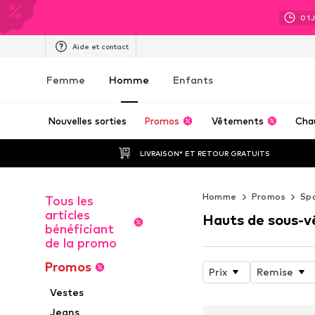
01
Aide et contact
Femme
Homme
Enfants
Nouvelles sorties
Promos
Vêtements
Cha
LIVRAISON* ET RETOUR GRATUITS
Homme
Promos
Sp
Tous les
articles
Hauts de sous-v
bénéficiant
de la promo
Promos
Prix
Remise
Vestes
Jeans