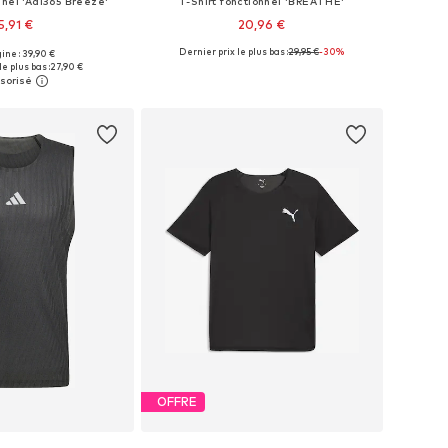
nnel 'Adi365 Breeze'
T-Shirt fonctionnel 'BREATHE'
5,91 €
20,96 €
Dernier prix le plus bas :
29,95 €
-30%
gine : 39,90 €
nibles: S, M, L, XL
Tailles disponibles: S, M, L, XXL
le plus bas :
27,90 €
r au panier
Ajouter au panier
OFFRE