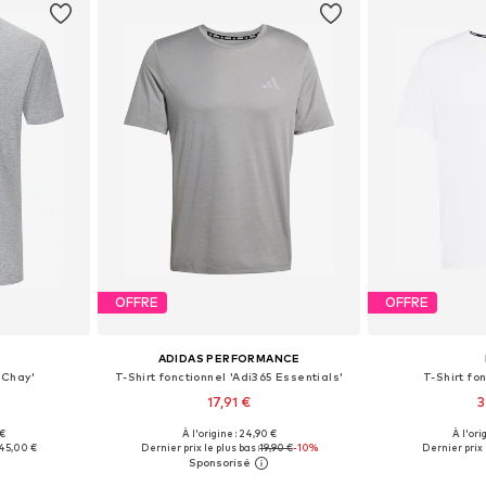
OFFRE
OFFRE
ADIDAS PERFORMANCE
'Chay'
T-Shirt fonctionnel 'Adi365 Essentials'
T-Shirt fon
17,91 €
3
+
3
 €
À l'origine : 24,90 €
À l'ori
 L, XL, XXL
Tailles disponibles: S, M, L, XL, XXL
Tailles disponi
45,00 €
Dernier prix le plus bas :
19,90 €
-10%
Dernier prix 
nier
Ajouter au panier
Ajoute