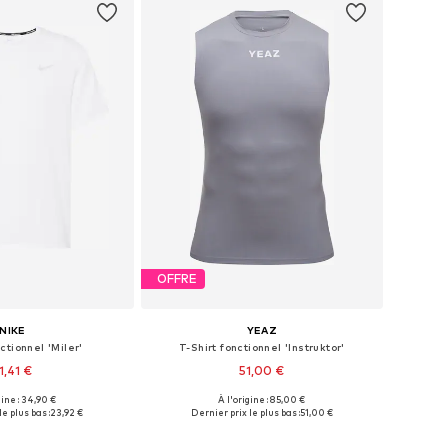
OFFRE
NIKE
YEAZ
ctionnel 'Miler'
T-Shirt fonctionnel 'Instruktor'
1,41 €
51,00 €
gine : 34,90 €
À l'origine : 85,00 €
bles: S, M, L, XL, XXL
Tailles disponibles: S, M, L
le plus bas :
23,92 €
Dernier prix le plus bas :
51,00 €
r au panier
Ajouter au panier