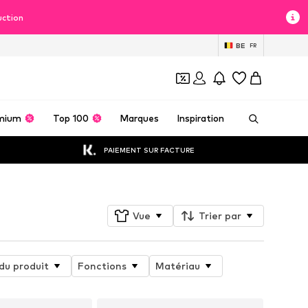
uction
BE
FR
mium
Top 100
Marques
Inspiration
PAIEMENT SUR FACTURE
Vue
Trier par
du produit
Fonctions
Matériau