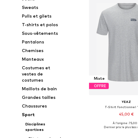
Sweats
Pulls et gilets
T-shirts et polos
Sous-vêtements
Pantalons
Chemises
Manteaux
Costumes et
vestes de
Mixte
costumes
OFFRE
Maillots de bain
Grandes tailles
YEAZ
Chaussures
T-Shirt fonctionnel 
45,00 €
Sport
À l'origine : 75,00
Disciplines
Tailles disponibles: S, M,
Dernier prix le plus bas :
sportives
Ajouter au pa