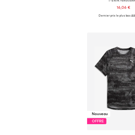
T-Shirt fonction
16,06 €
Dernier prix le plus bas :
22
Tailles disponibles: S, M,
Ajouter au pa
Nouveau
OFFRE