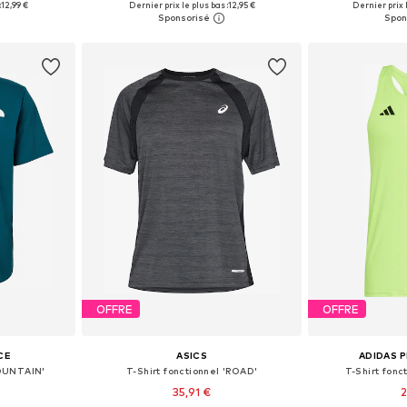
:
12,99 €
Dernier prix le plus bas :
12,95 €
Dernier prix l
nier
Ajouter au panier
Ajoute
OFFRE
OFFRE
CE
ASICS
ADIDAS 
MOUNTAIN'
T-Shirt fonctionnel 'ROAD'
T-Shirt fonc
35,91 €
2