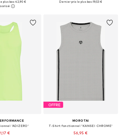
e plus bas :
42,90 €
Dernier prix le plus bas :
19,53 €
r au panier
Ajouter au panier
OFFRE
PERFORMANCE
MOROTAI
tionnel 'ADIZERO'
T-Shirt fonctionnel 'KANSEI CHROME'
1,17 €
56,95 €