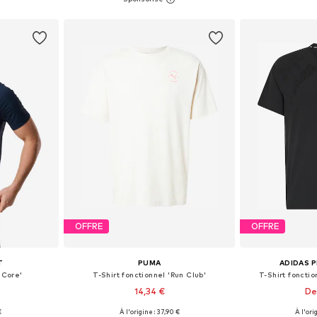
nier
Ajouter au panier
Ajoute
OFFRE
OFFRE
T
PUMA
ADIDAS 
'Core'
T-Shirt fonctionnel 'Run Club'
T-Shirt fonctio
14,34 €
De
€
À l'origine : 37,90 €
À l'ori
 XL, XXL, XXXL
Tailles disponibles: S, M, L, XL