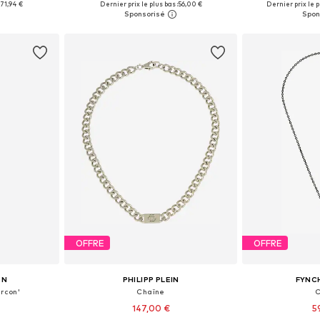
:
71,94 €
Dernier prix le plus bas :
56,00 €
Dernier prix le p
nier
Ajouter au panier
Ajoute
OFFRE
OFFRE
ON
PHILIPP PLEIN
FYNC
ircon'
Chaîne
C
147,00 €
5