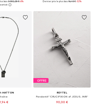
lus bas :
3.082,28 €
-6%
Dernier prix le plus bas :
16,45 €
-32%
r au panier
Ajouter au panier
OFFRE
H-HATTON
REYTEL
haîne
Pendentif 'CRUCIFIXION of JESUS. INRI'
9,94 €
90,00 €