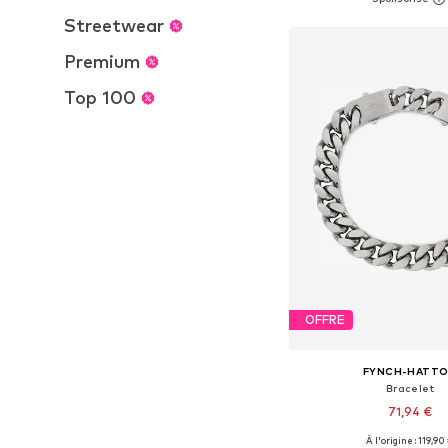
Ajouter au pa
Streetwear
Premium
Top 100
OFFRE
FYNCH-HATT
Bracelet
71,94 €
À l'origine : 119,90
Tailles disponibles: 