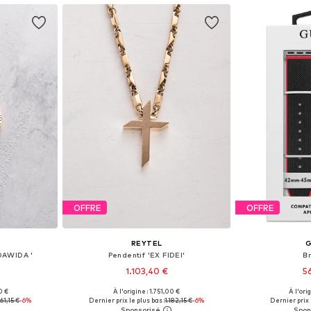
OFFRE
OFFRE
REYTEL
DAWIDA '
Pendentif 'EX FIDEI'
B
1.103,40 €
5
0 €
À l'origine : 1.751,00 €
À l'ori
One Size
Tailles disponibles: One Size
Tailles disp
61,15 €
-6%
Dernier prix le plus bas :
1.182,15 €
-6%
Dernier prix l