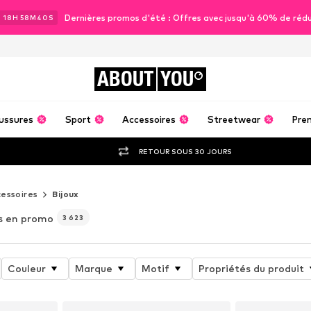
Dernières promos d'été : Offres avec jusqu'à 60% de réd
J
18
H
58
M
37
S
ABOUT
YOU
ussures
Sport
Accessoires
Streetwear
Pre
RETOUR SOUS 30 JOURS
essoires
Bijoux
 en promo
3 623
Couleur
Marque
Motif
Propriétés du produit