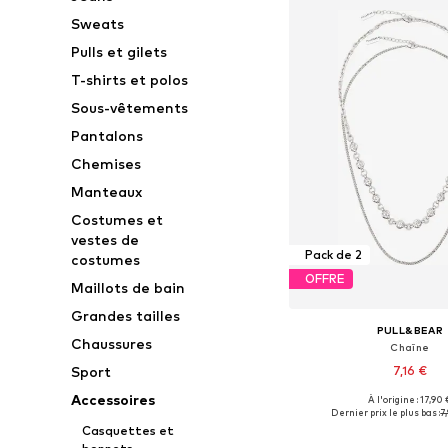
Sweats
Pulls et gilets
T-shirts et polos
Sous-vêtements
Pantalons
Chemises
Manteaux
Costumes et
vestes de
Pack de 2
costumes
OFFRE
Maillots de bain
Grandes tailles
PULL&BEAR
Chaussures
Chaîne
7,16 €
Sport
Accessoires
À l'origine : 17,90 
Tailles disponibles: 
Dernier prix le plus bas :
7
Casquettes et
Ajouter au pa