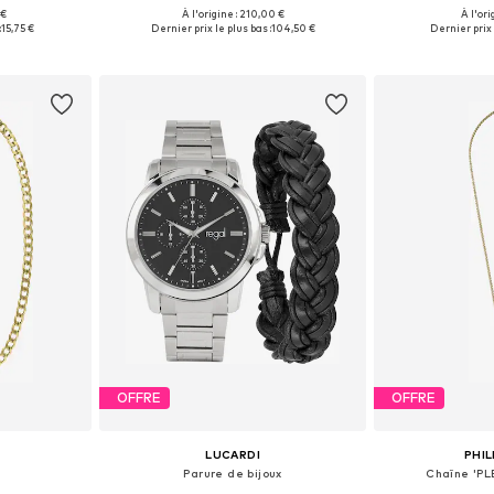
 €
À l'origine : 210,00 €
À l'ori
One Size
Tailles disponibles: One Size
Tailles disp
:
15,75 €
Dernier prix le plus bas :
104,50 €
Dernier prix 
nier
Ajouter au panier
Ajoute
OFFRE
OFFRE
LUCARDI
PHIL
Parure de bijoux
Chaîne 'P