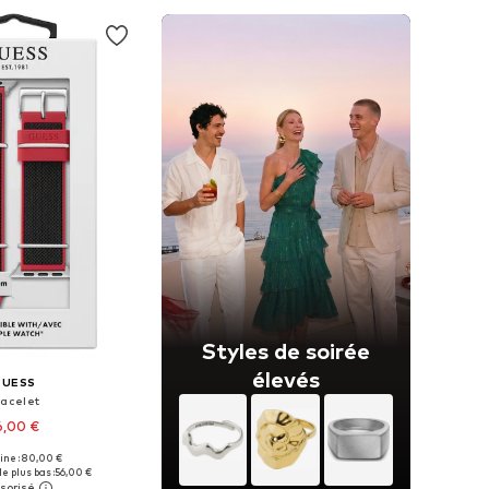
Styles de soirée
élevés
GUESS
racelet
6,00 €
gine : 80,00 €
onibles: One Size
e plus bas :
56,00 €