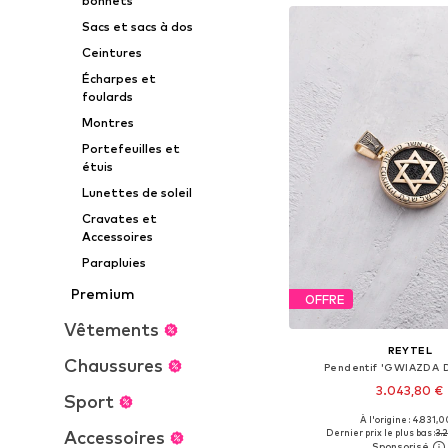
bonnets
Sacs et sacs à dos
Ceintures
Écharpes et
foulards
Montres
Portefeuilles et
étuis
Lunettes de soleil
Cravates et
Accessoires
Parapluies
Premium
OFFRE
Vêtements
REYTEL
Chaussures
Pendentif 'GWIAZDA 
3.043,80 €
Sport
À l'origine : 4.831,0
Tailles disponibles: 
Accessoires
Dernier prix le plus bas :
3.2