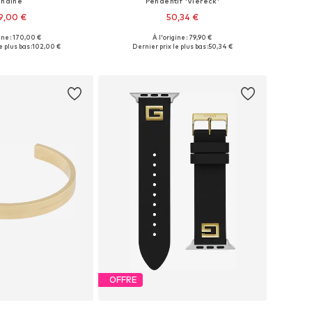
haîne
Pendentif 'Viereck'
9,00 €
50,34 €
ine : 170,00 €
À l'origine : 79,90 €
onibles: One Size
Tailles disponibles: One Size
e plus bas :
102,00 €
Dernier prix le plus bas :
50,34 €
r au panier
Ajouter au panier
OFFRE