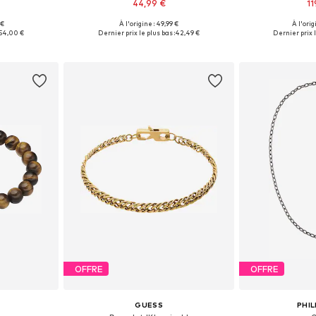
44,99 €
11
 €
À l'origine : 49,99 €
À l'orig
Onesize
Tailles disponibles: Onesize
Tailles disp
54,00 €
Dernier prix le plus bas :
42,49 €
Dernier prix l
nier
Ajouter au panier
Ajoute
OFFRE
OFFRE
S
GUESS
PHIL