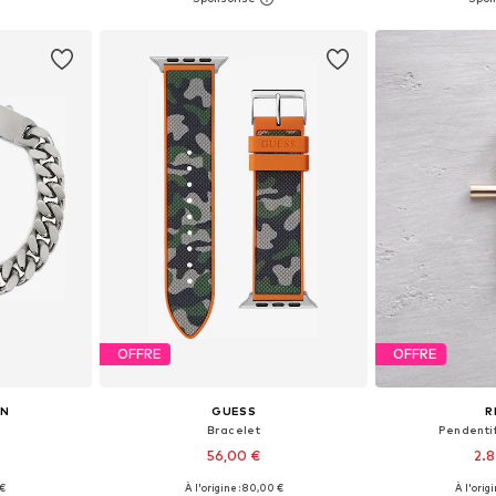
nier
Ajouter au panier
Ajoute
OFFRE
OFFRE
ON
GUESS
R
Bracelet
Pendenti
56,00 €
2.8
 €
À l'origine : 80,00 €
À l'orig
One Size
Tailles disponibles: One Size
Tailles disp