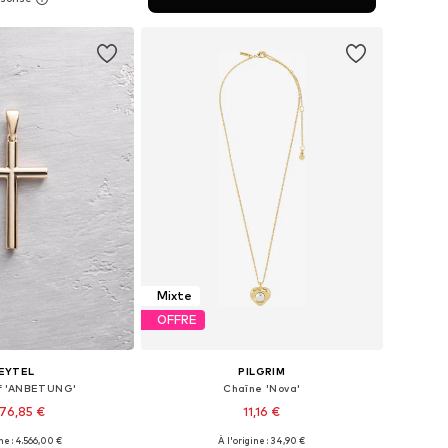
r au panier
Mixte
OFFRE
EYTEL
PILGRIM
f 'ANBETUNG'
Chaîne 'Nova'
76,85 €
11,16 €
ine : 4.566,00 €
À l'origine : 34,90 €
onibles: One Size
Tailles disponibles: One Size