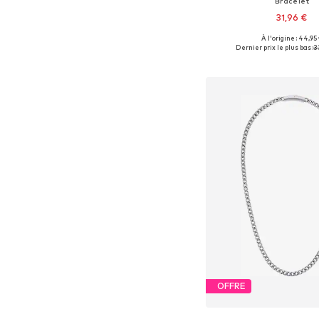
Bracelet
31,96 €
À l'origine : 44,95
Tailles disponibles: 
Dernier prix le plus bas :
3
Ajouter au pa
OFFRE