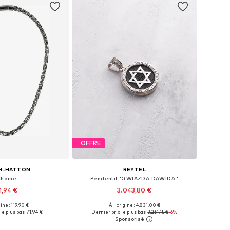
OFFRE
H-HATTON
REYTEL
haîne
Pendentif 'GWIAZDA DAWIDA '
1,94 €
3.043,80 €
gine : 119,90 €
À l'origine : 4.831,00 €
onibles: One Size
Tailles disponibles: One Size
le plus bas :
71,94 €
Dernier prix le plus bas :
3.261,15 €
-6%
r au panier
Ajouter au panier