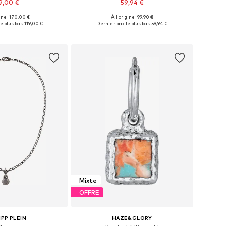
9,00 €
59,94 €
ine : 170,00 €
À l'origine : 99,90 €
onibles: One Size
Tailles disponibles: One Size
e plus bas :
119,00 €
Dernier prix le plus bas :
59,94 €
r au panier
Ajouter au panier
Mixte
OFFRE
IPP PLEIN
HAZE&GLORY