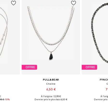
OFFRE
OFFRE
PULL&BEAR
FYNC
Chaîne
C
6,50 €
7
€
À l'origine : 12,99 €
À l'ori
One Size
Tailles disponibles: One Size
Tailles disp
,95 €
-10%
Dernier prix le plus bas :
6,50 €
Dernier prix 
nier
Ajouter au panier
Ajoute