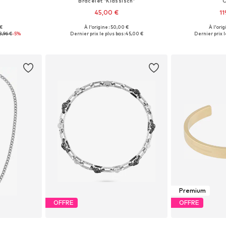
Bracelet 'Klassisch'
C
45,00 €
11
 €
À l'origine : 50,00 €
À l'orig
One Size
Tailles disponibles: Onesize
Tailles disp
3,96 €
-5%
Dernier prix le plus bas :
45,00 €
Dernier prix l
nier
Ajouter au panier
Ajoute
Premium
OFFRE
OFFRE