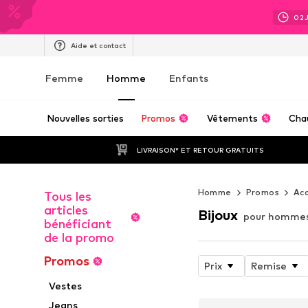
02
Aide et contact
Femme
Homme
Enfants
Nouvelles sorties
Promos
Vêtements
Cha
LIVRAISON* ET RETOUR GRATUITS
Homme
Promos
Acc
Tous les
articles
Bijoux
pour hommes
bénéficiant
de la promo
Promos
Prix
Remise
Vestes
Jeans