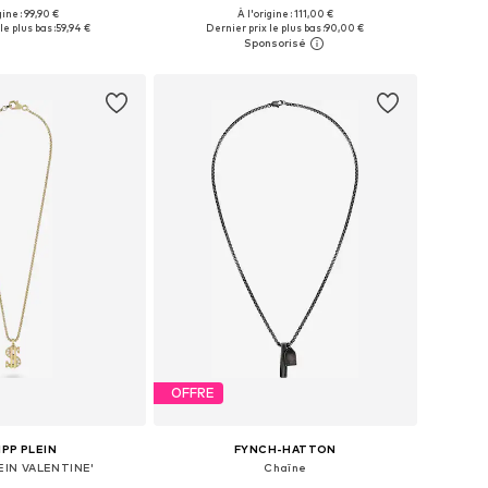
gine : 99,90 €
À l'origine : 111,00 €
onibles: One Size
Tailles disponibles: One Size
le plus bas :
59,94 €
Dernier prix le plus bas :
90,00 €
r au panier
Ajouter au panier
OFFRE
IPP PLEIN
FYNCH-HATTON
LEIN VALENTINE'
Chaîne