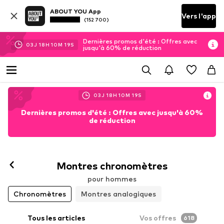
ABOUT YOU App
Vers l'app
(152 700)
Dernières promos d'été : Offres avec
03
J
18
H
10
M
17
S
jusqu'à 60% de réduction
03
J
18
H
10
M
17
S
Dernières promos d'été : Offres avec jusqu'à 60%
de réduction
Montres chronomètres
pour hommes
Chronomètres
Montres analogiques
Tous les articles
Vos offres
618