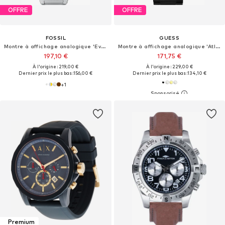
OFFRE
OFFRE
FOSSIL
GUESS
Montre à affichage analogique 'Everett'
Montre à affichage analogique 'Atlas'
197,10 €
171,75 €
À l'origine : 219,00 €
À l'origine : 229,00 €
Dernier prix le plus bas :
156,00 €
Dernier prix le plus bas :
134,10 €
+
1
Premium