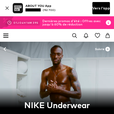
ABOUT YOU App
Vers l'app
(152 700)
Dernières promos d'été : Offres avec
01
J
04
H
16
M
38
S
jusqu'à 60% de réduction
Suivre
NIKE Underwear