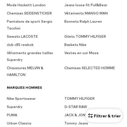
Mode Hackett London
Jeans loose fit Pull&Bear
Chemises SEIDENSTICKER
Vêtements MANGO MAN
Pantalons de sport Sergio
Bonnets Ralph Lauren
Tacchini
Sweats LACOSTE
Gilets TOMMY HILFIGER
club c85 reebok
Baskets Nike
Vêtements grandes tailles
Vestes en cuir Maze
Superdry
Chaussures MELVIN &
Chemises SELECTED HOMME
HAMILTON
MARQUES HOMMES
Nike Sportswear
TOMMY HILFIGER
Superdry
G-STAR RAW
PUMA
JACK & JONES
Filtrer & trier
Urban Classics
Tommy Jeans