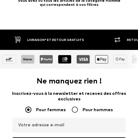
Vous avez vu tous les articles de la catégorie Homme
qui correspondent à vos filtres
RETOUR SOUS 30 JOURS
PAIEM
Ne manquez rien !
Inscrivez-vous à la newsletter et recevez des offres
exclusives
Pour femmes
Pour hommes
Votre adresse e-mail