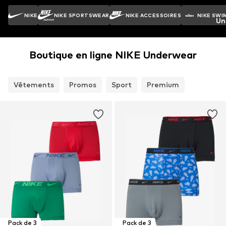
NIKE
NIKE SPORTSWEAR
NIKE ACCESSOIRES
NIKE SWI
Un
Boutique en ligne NIKE Underwear
Vêtements
Promos
Sport
Premium
Pack de 3
Pack de 3