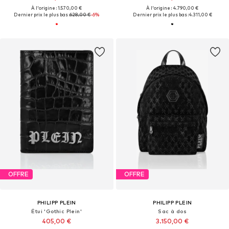
À l'origine : 1.570,00 €
À l'origine : 4.790,00 €
Dernier prix le plus bas :
628,00 €
-6%
Dernier prix le plus bas :
4.311,00 €
OFFRE
OFFRE
PHILIPP PLEIN
PHILIPP PLEIN
Étui 'Gothic Plein'
Sac à dos
405,00 €
3.150,00 €