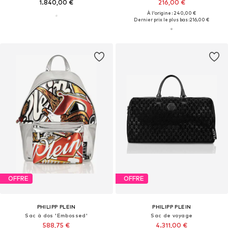
1.840,00 €
216,00 €
À l'origine : 240,00 €
Dernier prix le plus bas :
216,00 €
OFFRE
OFFRE
PHILIPP PLEIN
PHILIPP PLEIN
Sac à dos 'Embossed'
Sac de voyage
588,75 €
4.311,00 €