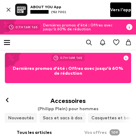
ABOUT YOU App
Vers l'app
(152 700)
Dernières promos d'été : Offres avec
07
H
16
M
15
S
jusqu'à 60% de réduction
07
H
16
M
15
S
Dernières promos d'été : Offres avec jusqu'à 60%
de réduction
Accessoires
(Philipp Plein) pour hommes
Nouveautés
Sacs et sacs à dos
Casquettes et bonn
Tous les articles
Vos offres
109