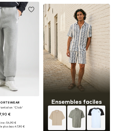
Ensembles faciles
SPORTSWEAR
Pantalon 'Club'
7,90 €
gine : 54,90 €
 plusieurs tailles
e plus bas :
47,90 €