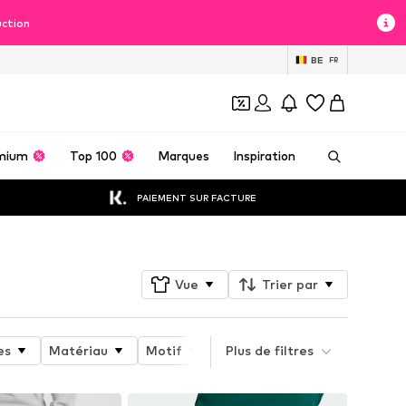
uction
BE
FR
mium
Top 100
Marques
Inspiration
PAIEMENT SUR FACTURE
Vue
Trier par
es
Matériau
Motif
Propriétés du produit
Plus de filtres
S