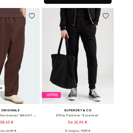
r au panier
te
OFFRE
 ORIGINALS
SUPERDRY & CO
Loosefit Pantalon fonctionnel 'BAGGY TRACK'
Effilé Pantalon 'Essential'
38,43 €
De 25,96 €
+
1
+
3
gine : 64,90 €
À l'origine : 79,90 €
Tailles disponibles: L x Regular, XL x Regular, XXL x Regular
Disponible en plusieurs tailles