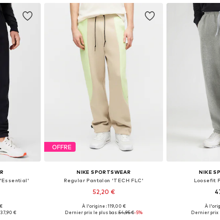
OFFRE
UR
NIKE SPORTSWEAR
NIKE 
'Essential'
Regular Pantalon 'TECH FLC'
Loosefit 
52,20 €
4
 €
À l'origine : 119,00 €
À l'ori
S, M, L, XL
Disponible en plusieurs tailles
Disponible en
37,90 €
Dernier prix le plus bas :
54,95 €
-5%
Dernier prix l