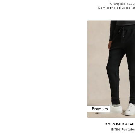
À l'origine : 175,00
Tailles disponibles: 29-30, 3
Dernier prix le plus bas :
12
Ajouter au pa
Premium
POLO RALPH LA
Effilé Pantalo