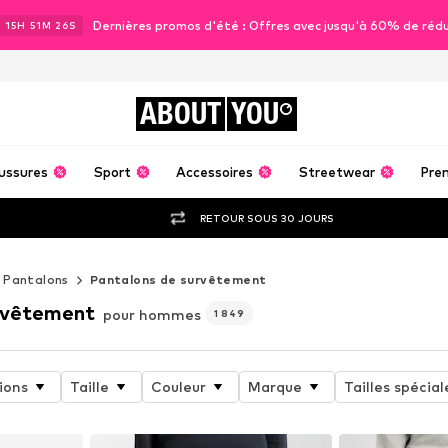
Dernières promos d'été : Offres avec jusqu'à 60% de réd
J
15
H
51
M
23
S
ABOUT
YOU
ussures
Sport
Accessoires
Streetwear
Pre
RETOUR SOUS 30 JOURS
Pantalons
Pantalons de survêtement
rvêtement
pour hommes
1 849
ions
Taille
Couleur
Marque
Tailles spécial