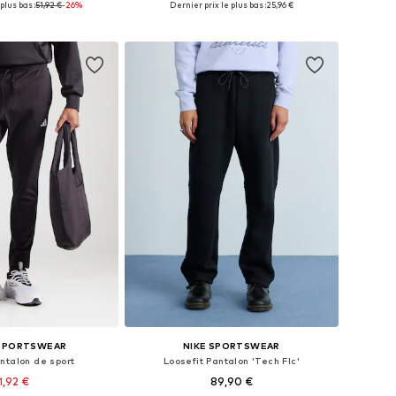
plus bas :
51,92 €
-26%
Dernier prix le plus bas :
25,96 €
r au panier
Ajouter au panier
 SPORTSWEAR
NIKE SPORTSWEAR
ntalon de sport
Loosefit Pantalon 'Tech Flc'
1,92 €
89,90 €