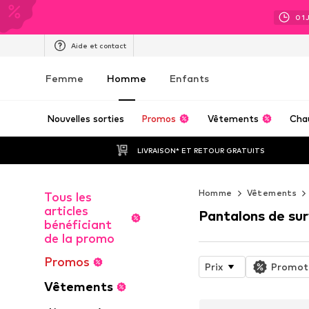
01
Aide et contact
Femme
Homme
Enfants
Nouvelles sorties
Promos
Vêtements
Cha
LIVRAISON* ET RETOUR GRATUITS
Homme
Vêtements
Tous les
articles
Pantalons de su
bénéficiant
de la promo
Promos
Prix
Promot
Vêtements