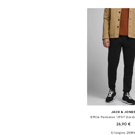
Ajouter au pa
JACK & JONE
Effilé Pantalon 'JPSTGord
26,90 €
À l'origine : 29,99 
Disponible en plusieurs