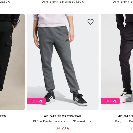
26,90 €
Dernier prix le plus bas :
79,90 €
Dernier prix le 
nier
Ajouter au panier
Ajoute
OFFRE
OFFRE
UREN
ADIDAS SPORTSWEAR
ADIDAS
n
Effilé Pantalon de sport 'Essentials'
Regular Pa
34,93 €
3