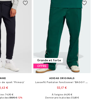
Grande et forte
OFFRE
NIKE
ADIDAS ORIGINALS
n de sport 'Primary'
Loosefit Pantalon fonctionnel 'BAGGY TRACK'
2,43 €
55,17 €
+
1
gine : 74,90 €
À l'origine : 64,90 €
ibles: M, L, XL, XXL
Tailles disponibles: XS Tailles normales, S Tailles normales, M Tailles normales, L Tailles normales, XL Tailles normales, XXL Tailles normales
plus bas :
59,90 €
-12%
Dernier prix le plus bas :
33,68 €
r au panier
Ajouter au panier