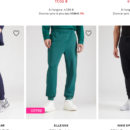
17,06 €
4
À l'origine : 47,90 €
À l'ori
 tailles
Tailles disponibles: 31-32, 34, 35-36, 38
Disponible en
Dernier prix le plus bas :
17,96 €
-5%
Dernier prix l
nier
Ajouter au panier
Ajoute
OFFRE
EAR
ELLESSE
NIKE 