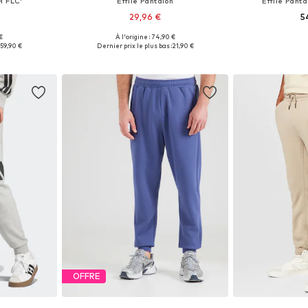
H FLC'
Effilé Pantalon
Effilé Panta
29,96 €
5
€
À l'origine : 74,90 €
 tailles
Disponible en plusieurs tailles
Disponible en
:
59,90 €
Dernier prix le plus bas :
21,90 €
nier
Ajouter au panier
Ajoute
OFFRE