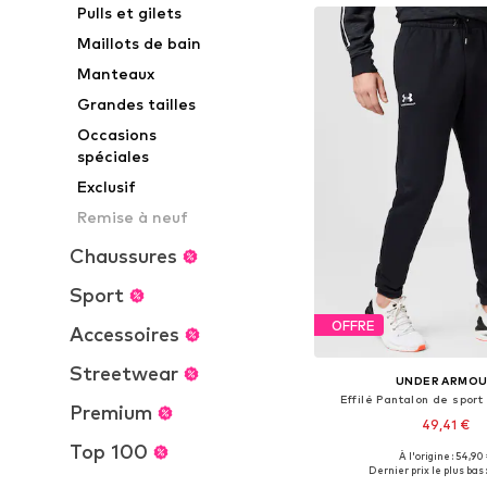
Pulls et gilets
Maillots de bain
Manteaux
Grandes tailles
Occasions
spéciales
Exclusif
Remise à neuf
Chaussures
Sport
OFFRE
Accessoires
Streetwear
UNDER ARMO
Effilé Pantalon de sport 
Premium
49,41 €
Top 100
+
1
À l'origine : 54,90
Tailles disponibles: XS, 
Dernier prix le plus bas :