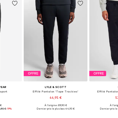
OFFRE
OFFRE
WEAR
LYLE & SCOTT
 sport
Effilé Pantalon 'Tape Trackies'
Effilé Pantalo
44,95 €
5
 €
À l'origine : 89,90 €
À l'ori
S, M, XL
Tailles disponibles: 31-32, 33, 34, 35-36
Tailles dispon
,90 €
-19%
Dernier prix le plus bas :
44,93 €
Dernier prix le 
nier
Ajouter au panier
Ajoute