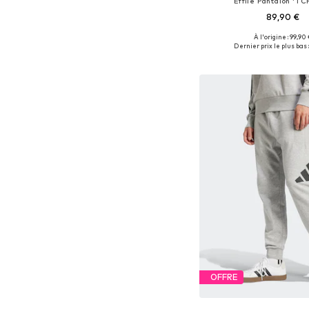
Effilé Pantalon 'TC
89,90 €
+
8
À l'origine : 99,90 
Disponible en plusieurs
Dernier prix le plus bas 
Ajouter au pa
OFFRE