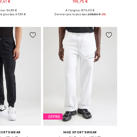
9,41 €
195,75 €
+
6
gine : 54,90 €
À l'origine : 870,00 €
 plusieurs tailles
Disponible en plusieurs tailles
e plus bas :
47,90 €
Dernier prix le plus bas :
208,80 €
-6%
r au panier
Ajouter au panier
OFFRE
SPORTSWEAR
NIKE SPORTSWEAR