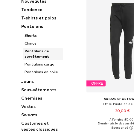
Nouveautés
Tendance
T-shirts et polos
Pantalons
Shorts
Chinos
Pantalons de
survêtement
Pantalons cargo
Pantalons en toile
Jeans
OFFRE
Sous-vêtements
Chemises
ADIDAS SPORTS
Effilé Pantalon de
Vestes
20,00 €
Sweats
À l'origine : 50,00
Tailles disponibles: X
Costumes et
Dernier prix le plus bas :
24
vestes classiques
Ajouter au pa