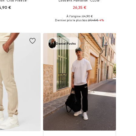
lon 'Club Fleece'
Loosefit Pantalon 'CLUB'
4,90 €
26,35 €
+
1
À l'origine : 64,90 €
 plusieurs tailles
Tailles disponibles: 33, 34, 35-36, 38
Dernier prix le plus bas :
27,45 €
-4%
r au panier
Ajouter au panier
Daniel Fuchs