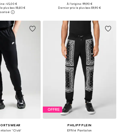
+
1
gine : 45,00 €
À l'origine : 99,90 €
Tailles disponibles: XS x Regular, S x Regular, M x Regular, L x Regular
Disponible en plusieurs tailles
le plus bas :
18,83 €
Dernier prix le plus bas :
59,90 €
r au panier
Ajouter au panier
OFFRE
SPORTSWEAR
PHILIPP PLEIN
antalon 'Club'
Effilé Pantalon