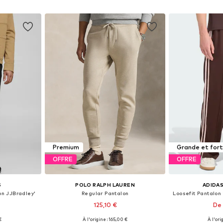
nier
Ajouter au panier
Ajoute
Premium
Grande et for
OFFRE
OFFRE
S
POLO RALPH LAUREN
ADIDAS
on JJBradley'
Regular Pantalon
125,10 €
De 
€
À l'origine : 165,00 €
À l'ori
 tailles
Disponible en plusieurs tailles