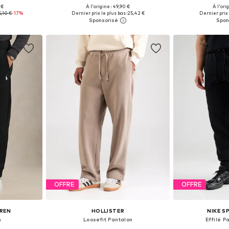
+
2
 €
À l'origine : 49,90 €
À l'ori
1-32, 34, 35-36
Tailles disponibles: S, M, L
5,10 €
-17%
Dernier prix le plus bas :
25,42 €
Dernier prix 
nier
Ajouter au panier
Ajoute
OFFRE
OFFRE
UREN
HOLLISTER
NIKE 
n
Loosefit Pantalon
Effilé P